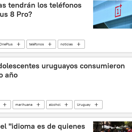
as tendrán los teléfonos
us 8 Pro?
OnePlus
teléfonos
noticias
adolescentes uruguayos consumieron
mo año
marihuana
alcohol
Uruguay
 el "idioma es de quienes