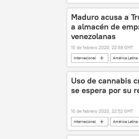
noticias
Maduro acusa a T
a almacén de empr
venezolanas
10 de febrero 2020, 22:58 GMT
Internacional
América Latina
Nicolás Maduro
Iván Duque
Uso de cannabis c
se espera por su r
10 de febrero 2020, 22:52 GMT
Internacional
América Latina