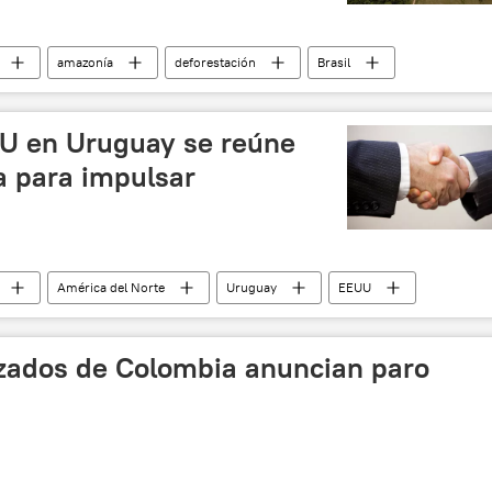
amazonía
deforestación
Brasil
U en Uruguay se reúne
a para impulsar
América del Norte
Uruguay
EEUU
izados de Colombia anuncian paro