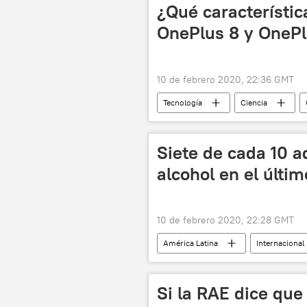
¿Qué característic
OnePlus 8 y OnePl
10 de febrero 2020, 22:36 GMT
Tecnología
Ciencia
Siete de cada 10 
alcohol en el últi
10 de febrero 2020, 22:28 GMT
América Latina
Internacional
noticias
Si la RAE dice que