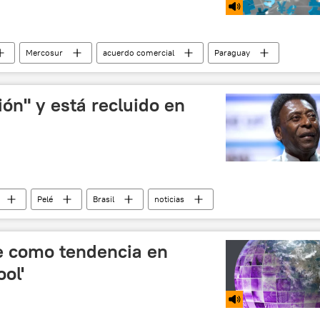
Mercosur
acuerdo comercial
Paraguay
omía
Unión Europea (UE)
ión" y está recluido en
Pelé
Brasil
noticias
te como tendencia en
ol'