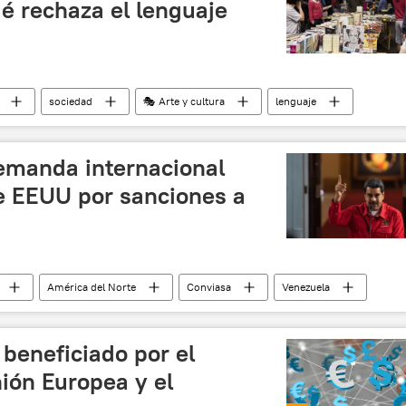
ué rechaza el lenguaje
sociedad
🎭 Arte y cultura
lenguaje
guas
idioma español
noticias
emanda internacional
e EEUU por sanciones a
América del Norte
Conviasa
Venezuela
beneficiado por el
nión Europea y el