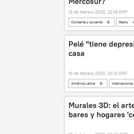
Mercosur?
10 de febrero 2020, 22:15 GMT
Contante y sonante
Radio
aranceles
PIB
Econ
Pelé "tiene depres
casa
10 de febrero 2020, 22:12 GMT
América Latina
Internacional
Murales 3D: el ar
bares y hogares 'co