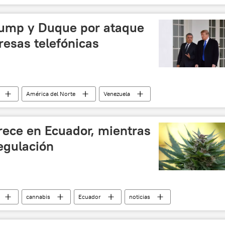
rump y Duque por ataque
esas telefónicas
América del Norte
Venezuela
Donald Trump
noticias
rece en Ecuador, mientras
egulación
cannabis
Ecuador
noticias