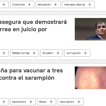
Colombia
educación
mercado laboral
 asegura que demostrará
rrea en juicio por
Rafael Correa
Ecuador
corrupción
ña para vacunar a tres
contra el sarampión
sarampión
Brasil
vacunación