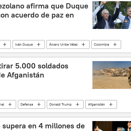
ezolano afirma que Duque
con acuerdo de paz en
Iván Duque
Álvaro Uribe Vélez
Colombia
ARC retoma la lucha armada
noticias
irar 5.000 soldados
e Afganistán
nal
Defensa
Donald Trump
Afganistán
noticias
 supera en 4 millones de