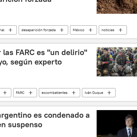
nal
desaparición forzada
México
noticias
 las FARC es "un delirio"
yo, según experto
FARC
excombatientes
Iván Duque
 Velásquez
Iván Márquez
ha armada
noticias
argentino es condenado a
 en suspenso