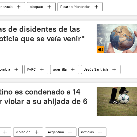
nezuela
bloqueo
Ricardo Menéndez
s de disidentes de las
ticia que se veía venir"
lombia
FARC
guerrilla
Jesús Santrich
Uruguay
narcotráfico
tino es condenado a 14
 violar a su ahijada de 6
violación
Argentina
noticias