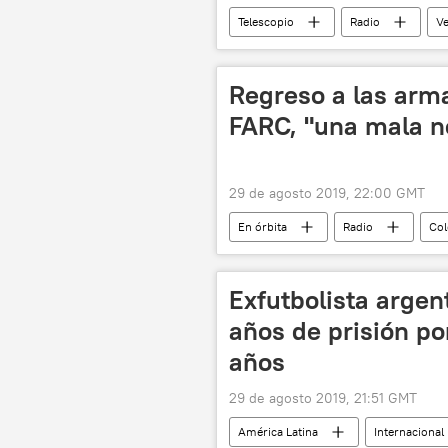
Telescopio
Radio
Ve
Regreso a las arma
FARC, "una mala no
29 de agosto 2019, 22:00 GMT
En órbita
Radio
Co
Iván Márquez
Italia
Exfutbolista argen
años de prisión por
años
29 de agosto 2019, 21:51 GMT
América Latina
Internacional