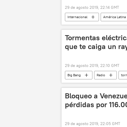
29 de agosto 2019, 22:14 GMT
Internacional
América Latina
Tormentas eléctric
que te caiga un ra
29 de agosto 2019, 22:10 GMT
Big Bang
Radio
tor
Bloqueo a Venezue
pérdidas por 116.0
29 de agosto 2019, 22:05 GMT