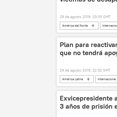
29 de agosto 2019, 23:05 GMT
América del Norte
Internacio
Plan para reactivar
que no tendrá apo
29 de agosto 2019, 22:32 GMT
América Latina
Internacional
Jesús Santrich
Hernán Darío
Una facción de las FARC retoma la luc
Exvicepresidente 
3 años de prisión