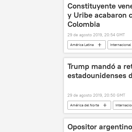
Constituyente ven
y Uribe acabaron 
Colombia
29 de agosto 2019, 20:54 GMT
América Latina
Internacional
política
Una facción de las F
Trump mandó a ret
estadounidenses d
29 de agosto 2019, 20:50 GMT
América del Norte
Internacio
🌏 Asia
Movimiento Talibán
Opositor argentino