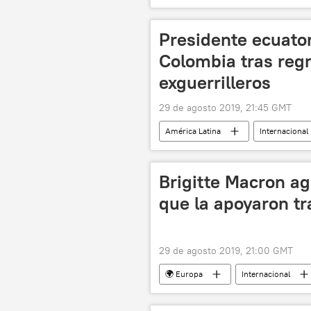
Presidente ecuato
Colombia tras reg
exguerrilleros
29 de agosto 2019, 21:45 GMT
América Latina
Internacional
Lenín Moreno
Una facción de
Brigitte Macron ag
que la apoyaron tr
29 de agosto 2019, 21:00 GMT
🌍 Europa
Internacional
Brasil
Francia
notic