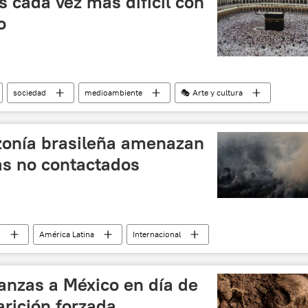
s cada vez más difícil con
o
sociedad
medioambiente
🎭 Arte y cultura
La Meca
lugar de peregrinación
zonía brasileña amenazan
as no contactados
)
América Latina
Internacional
a
Brasil
pueblos indígenas
noticias
anzas a México en día de
rición forzada