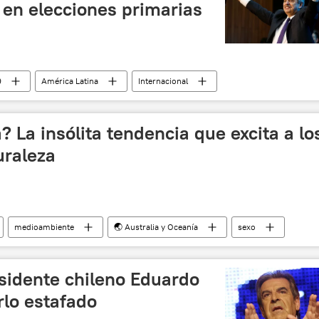
 en elecciones primarias
9
América Latina
Internacional
elecciones
noticias
? La insólita tendencia que excita a lo
uraleza
medioambiente
🌏 Australia y Oceanía
sexo
sexualidad
🌏 Asia
noticias
idente chileno Eduardo
rlo estafado