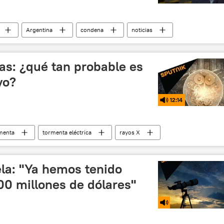
Argentina
condena
noticias
as: ¿qué tan probable es
yo?
12:14
menta
tormenta eléctrica
rayos X
la: "Ya hemos tenido
00 millones de dólares"