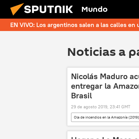
Mundo
EN VIVO: Los argentinos salen a las calles en 
Noticias a p
Nicolás Maduro ac
entregar la Amazon
Brasil
29 de agosto 2019, 23:41 GMT
Ola de incendios en la Amazonía (2019
Jair Bolsonaro
Nicolás Madu
noticias