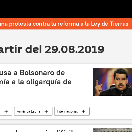
una protesta contra la reforma a la Ley de Tierras
artir del 29.08.2019
usa a Bolsonaro de
ía a la oligarquía de
)
América Latina
Internacional
ro
amazonía
Brasil
Venezuela