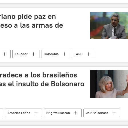
riano pide paz en
reso a las armas de
Ecuador
Colombia
FARC
 las FARC retoma la lucha armada
noticias
radece a los brasileños
as el insulto de Bolsonaro
América Latina
Brigitte Macron
Jair Bolsonaro
ias