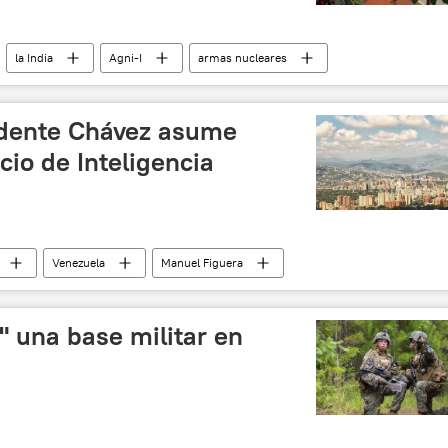
la India
Agni-I
armas nucleares
noticias
idente Chávez asume
cio de Inteligencia
Venezuela
Manuel Figuera
ional
noticias
 una base militar en