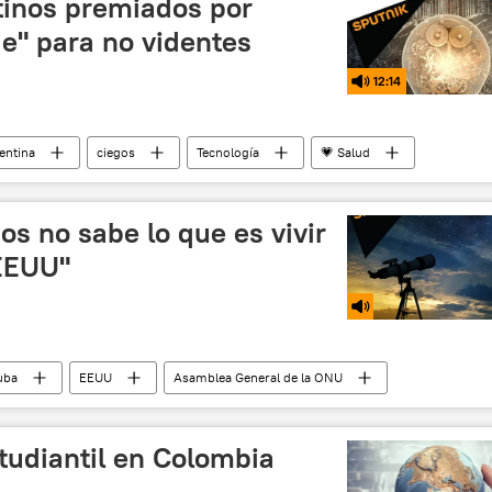
tinos premiados por
e" para no videntes
12:14
entina
ciegos
Tecnología
💗 Salud
s no sabe lo que es vivir
 EEUU"
uba
EEUU
Asamblea General de la ONU
omercio
revolución
Economía
tudiantil en Colombia