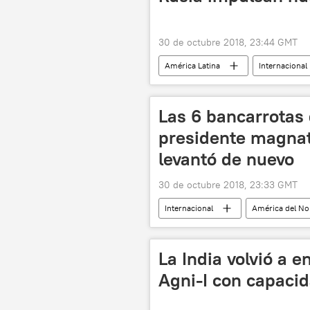
30 de octubre 2018, 23:44 GMT
América Latina
Internacional
Yuri Borísov
sanciones
Las 6 bancarrotas
presidente magnate
levantó de nuevo
30 de octubre 2018, 23:33 GMT
Internacional
América del No
quiebra
negocios
h
La India volvió a e
Agni-I con capaci