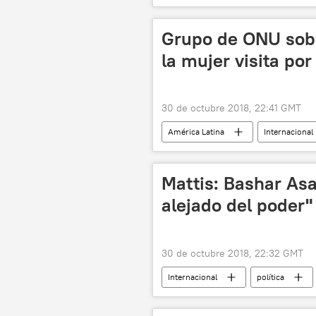
noticias
Grupo de ONU sobr
la mujer visita po
30 de octubre 2018, 22:41 GMT
América Latina
Internacional
discriminación de género
not
Mattis: Bashar Asa
alejado del poder"
30 de octubre 2018, 22:32 GMT
Internacional
política
Siria
Bashar Asad
J