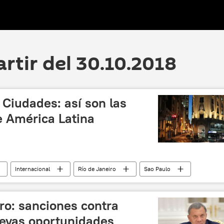
artir del 30.10.2018
 Ciudades: así son las
e América Latina
Internacional
Río de Janeiro
Sao Paulo
ico (CDMX)
Bogotá
Día Mundial de las Ciudades
competencia
urbanismo
noticias
ro: sanciones contra
evas oportunidades