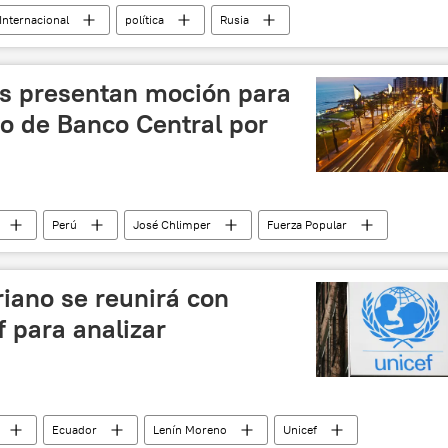
Internacional
política
Rusia
Polonia
base militar
despliegue
s presentan moción para
ro de Banco Central por
Perú
José Chlimper
Fuerza Popular
iano se reunirá con
f para analizar
Ecuador
Lenín Moreno
Unicef