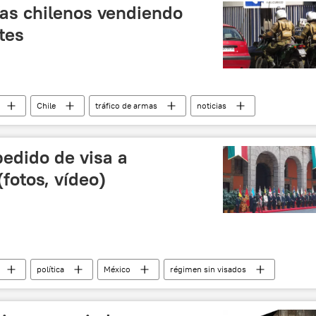
ías chilenos vendiendo
tes
Chile
tráfico de armas
noticias
edido de visa a
fotos, vídeo)
política
México
régimen sin visados