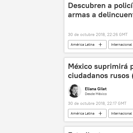
Descubren a polic
armas a delincuen
30 de octubre 2018, 22:26 GMT
América Latina
Internacional
México suprimirá p
ciudadanos rusos (
Eliana Gilet
Desde México
30 de octubre 2018, 22:17 GMT
América Latina
Internacional
documentación
noticias