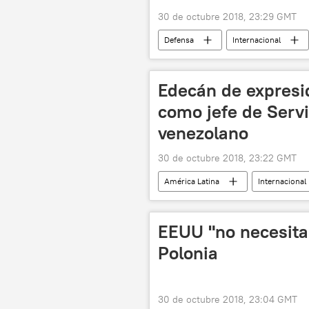
30 de octubre 2018, 23:29 GMT
Defensa
Internacional
misiles balísticos
🌏 Asia
Edecán de expres
como jefe de Servi
venezolano
30 de octubre 2018, 23:22 GMT
América Latina
Internacional
Servicio Bolivariano de Inteligencia Nac
EEUU "no necesita"
Polonia
30 de octubre 2018, 23:04 GMT