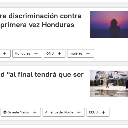
e discriminación contra
r primera vez Honduras
Honduras
ONU
mujeres
icias
d "al final tendrá que ser
🌍 Oriente Medio
América del Norte
EEUU
ames Mattis
noticias