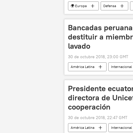
🌍 Europa
Defensa
América del Norte
EEUU
noticias
Bancadas peruana
destituir a miemb
lavado
30 de octubre 2018, 23:00 GMT
América Latina
Internacional
lavado de dinero
noticias
Presidente ecuator
directora de Unice
cooperación
30 de octubre 2018, 22:47 GMT
América Latina
Internacional