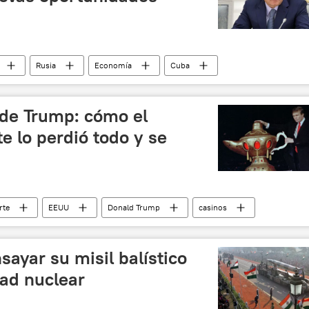
Rusia
Economía
Cuba
noticias
 de Trump: cómo el
 lo perdió todo y se
rte
EEUU
Donald Trump
casinos
oteles
noticias
nsayar su misil balístico
dad nuclear