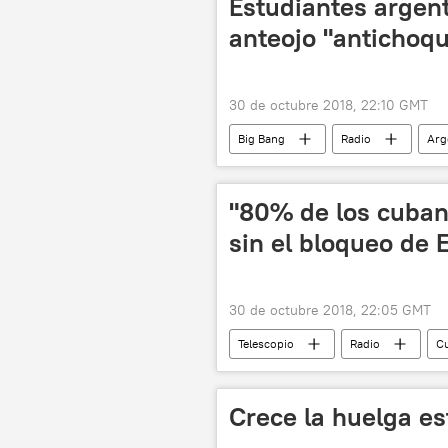
Estudiantes argen
anteojo "antichoqu
30 de octubre 2018, 22:10 GMT
Big Bang
Radio
Arg
"80% de los cubano
sin el bloqueo de
30 de octubre 2018, 22:05 GMT
Telescopio
Radio
C
bloqueo
impacto
c
Crece la huelga es