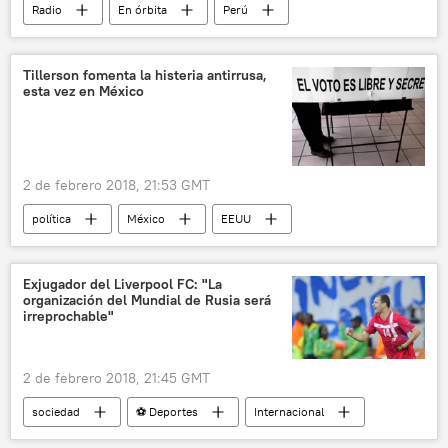
Radio
En órbita
Perú
Costa Rica
Universidad de Costa Rica
papa
encuesta
satélites
Tillerson fomenta la histeria antirrusa,
esta vez en México
meteorito
campesinos
bola de fuego
evangélicos
represión
protestas
2 de febrero 2018, 21:53 GMT
política
México
EEUU
Rex Tillerson
Rusia
noticias
Exjugador del Liverpool FC: "La
organización del Mundial de Rusia será
irreprochable"
2 de febrero 2018, 21:45 GMT
sociedad
⚽ Deportes
Internacional
Rusia
Serbia
Liverpool