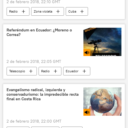
2 de febrero 2018, 22:10 GMT
Radio
Zona violeta
Cuba
La Habana
música
festival
bailes
salsa
Referéndum en Ecuador: ¿Moreno o
Correa?
2 de febrero 2018, 22:05 GMT
Telescopio
Radio
Ecuador
Rafael Correa
Lenín Moreno
derechos humanos
petróleo
Evangelismo radical, izquierda y
conservadurismo: la impredecible recta
referéndum
presidente
final en Costa Rica
expresidente
industria minera
2 de febrero 2018, 22:00 GMT