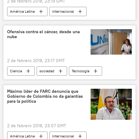
2 de febrero 2018, 23:19 GMT
América Latina
Internacional
Argentina
Mauricio Macri
zonas francas
noticias
Ofensiva contra el cáncer, desde una
nube
2 de febrero 2018, 23:17 GMT
Ciencia
sociedad
Tecnología
💗 Salud
Internacional
Rusia
Skolkovo
cáncer
medicina
Máximo líder de FARC denuncia que
Gobierno de Colombia no da garantías
tratamiento
noticias
para la política
2 de febrero 2018, 23:07 GMT
América Latina
Internacional