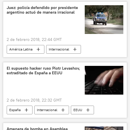
Ejército de Liberación Nacional (ELN) de Colombia
Juez: policía defendido por presidente
argentino actuó de manera irracional
noticias
2 de febrero 2018, 22:44 GMT
América Latina
Internacional
Argentina
Mauricio Macri
policía
noticias
El supuesto hacker ruso Piotr Levashov,
extraditado de España a EEUU
2 de febrero 2018, 22:32 GMT
España
Internacional
EEUU
Piotr Levashov
extracción
Rusia
noticias
Amenaza de bomba en Asamblea