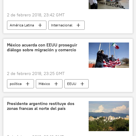
2 de febrero 2018, 23:42 GMT
América Latina
Internacional
Venezuela
Primero Justicia (PJ)
Consejo Nacional Electoral de Venezuela (CNE)
México acuerda con EEUU proseguir
diálogo sobre migración y comercio
noticias
2 de febrero 2018, 23:25 GMT
política
México
EEUU
Enrique Peña Nieto
Rex Tillerson
comercio
migración
seguridad
Presidente argentino restituye dos
zonas francas al norte del país
noticias