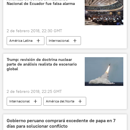
Nacional de Ecuador fue falsa alarma
2 de febrero 2018, 22:30 GMT
América Latina
Internacional
Ecuador
Asamblea Nacional de Ecuador
bombas
noticias
Trump: revisión de doctrina nuclear
parte de análisis realista de escenario
global
2 de febrero 2018, 22:25 GMT
Internacional
América del Norte
EEUU
Donald Trump
doctrina nuclear
Gobierno peruano comprará excedente de papa en 7
días para solucionar conflicto
EEUU aprueba la nueva doctrina nuclear