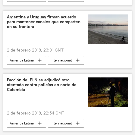
Colombia
Rodrigo Londoño
FARC
noticias
Argentina y Uruguay firman acuerdo
para mantener canales que comparten
en su frontera
2 de febrero 2018, 23:01 GMT
América Latina
Internacional
Argentina
Uruguay
noticias
Facción del ELN se adjudicó otro
atentado contra policías en norte de
Colombia
2 de febrero 2018, 22:54 GMT
América Latina
Internacional
Colombia