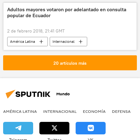
fútbol
💬 Entrevistas
Adultos mayores votaron por adelantado en consulta
popular de Ecuador
Mundial de Fútbol 2018 en Rusia
noticias
2 de febrero 2018, 21:41 GMT
América Latina
Internacional
Ecuador
votación
consulta popular
noticias
20 artículos más
Mundo
AMÉRICA LATINA
INTERNACIONAL
ECONOMÍA
DEFENSA
M
Telegram
Twitter
VK