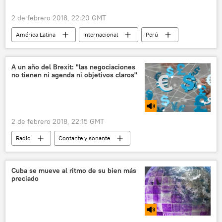
noticias
2 de febrero 2018, 22:20 GMT
América Latina
Internacional
Perú
patatas
noticias
A un año del Brexit: "las negociaciones
no tienen ni agenda ni objetivos claros"
2 de febrero 2018, 22:15 GMT
Radio
Contante y sonante
Reino Unido
Unión Europea (UE)
Brexit
negociaciones
salida de la UE
Cuba se mueve al ritmo de su bien más
preciado
consecuencias