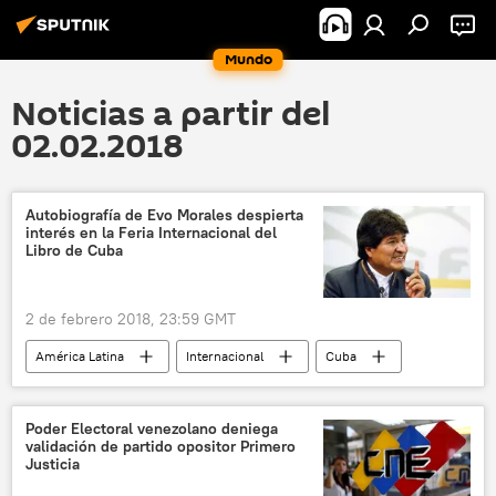
Mundo
Noticias a partir del
02.02.2018
Autobiografía de Evo Morales despierta
interés en la Feria Internacional del
Libro de Cuba
2 de febrero 2018, 23:59 GMT
América Latina
Internacional
Cuba
Evo Morales
Feria Internacional del Libro
noticias
Poder Electoral venezolano deniega
validación de partido opositor Primero
Justicia