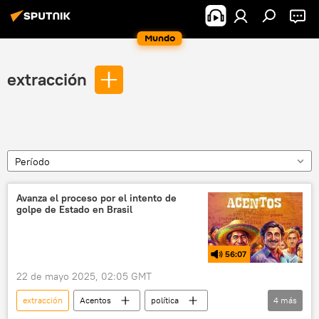
Mundo
extracción
Período
Avanza el proceso por el intento de
golpe de Estado en Brasil
56:07
22 de mayo 2025, 02:05 GMT
extracción
Acentos
política
4
más