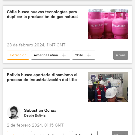
Jair Bolsonaro
Brasil
Luiz Inacio Lula da Silva
latinoamérica
Chile busca nuevas tecnologías para
duplicar la producción de gas natural
28 de febrero 2024, 11:47 GMT
extracción
América Latina
Chile
4
más
📈 Mercados y finanzas
gas
pozo
🏛️ Compañías
Bolivia busca aportarle dinamismo al
proceso de industrialización del litio
Sebastián Ochoa
Desde Bolivia
2 de febrero 2024, 01:15 GMT