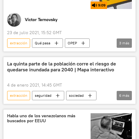
9:09
Víctor Ternovsky
23 de julio 2021, 15:52 GMT
extracción
Qué pasa
OPEP
3
más
crudo
petróleo
aumento
COVID-19
La quinta parte de la población corre el riesgo de
quedarse inundada para 2040 | Mapa interactivo
4 de enero 2021, 14:45 GMT
extracción
seguridad
sociedad
6
más
medioambiente
hundimiento
inundación
riesgo
mapa
Habla uno de los venezolanos más
buscados por EEUU
noticias