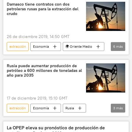
Damasco tiene contratos con dos
petroleras rusas para la extracción del
crudo
26 de diciembre 2019, 14:50 GMT
extracción
Economía
🌍 Oriente Medio
6
más
Internacional
Rusia
Siria
petróleo
crudo
noticias
Rusia puede aumentar producción de
petróleo a 600 millones de toneladas al
año para 2035
17 de diciembre 2019, 15:10 GMT
extracción
Economía
Rusia
3
más
Internacional
petróleo
noticias
La OPEP eleva su pronóstico de producción de