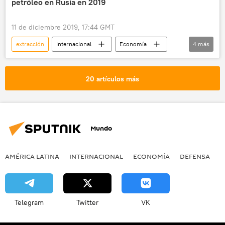
petróleo en Rusia en 2019
11 de diciembre 2019, 17:44 GMT
extracción
Internacional
Economía
4
más
Rusia
OPEP
petróleo
noticias
20 artículos más
Mundo
AMÉRICA LATINA
INTERNACIONAL
ECONOMÍA
DEFENSA
M
Telegram
Twitter
VK