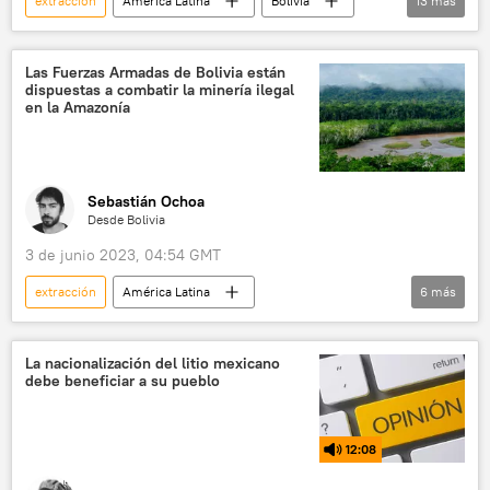
extracción
América Latina
Bolivia
13
más
Gobierno de Bolivia
Evo Morales
Luis Arce
Jeanine Áñez
Potosí
Las Fuerzas Armadas de Bolivia están
dispuestas a combatir la minería ilegal
Oruro
China
litio
en la Amazonía
recursos naturales
minerales
batería
📈 Mercados y finanzas
💬 Opinión y Análisis
Sebastián Ochoa
Desde Bolivia
3 de junio 2023, 04:54 GMT
extracción
América Latina
6
más
medioambiente
Bolivia
mineros
industria minera
oro
La nacionalización del litio mexicano
debe beneficiar a su pueblo
contaminación
📝 Reportajes
12:08