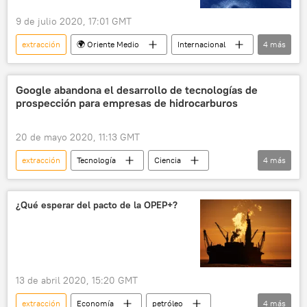
9 de julio 2020, 17:01 GMT
extracción
🌍 Oriente Medio
Internacional
4
más
Turquía
mar Negro
petróleo
noticias
Google abandona el desarrollo de tecnologías de
prospección para empresas de hidrocarburos
20 de mayo 2020, 11:13 GMT
extracción
Tecnología
Ciencia
4
más
Google
hidrocarburos
inteligencia artificial
noticias
¿Qué esperar del pacto de la OPEP+?
13 de abril 2020, 15:20 GMT
extracción
Economía
petróleo
4
más