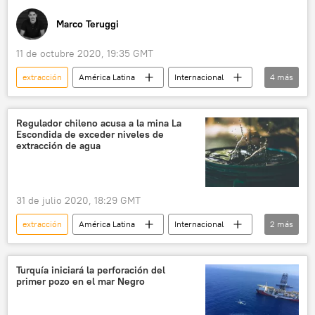
Marco Teruggi
11 de octubre 2020, 19:35 GMT
extracción
América Latina
Internacional
4
más
Venezuela
EEUU
inteligencia
noticias
Regulador chileno acusa a la mina La
Escondida de exceder niveles de
extracción de agua
31 de julio 2020, 18:29 GMT
extracción
América Latina
Internacional
2
más
Chile
noticias
Turquía iniciará la perforación del
primer pozo en el mar Negro