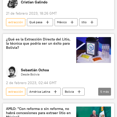
Cristian Galindo
21 de febrero 2023, 18:26 GMT
extracción
Qué pasa
México
litio
¿Qué es la Extracción Directa del Litio,
la técnica que podría ser un éxito para
Bolivia?
Sebastián Ochoa
Desde Bolivia
2 de febrero 2023, 02:44 GMT
extracción
América Latina
Bolivia
5
más
litio
Luis Arce
📈 Mercados y finanzas
💬 Opinión y Análisis
AMLO: "Con reforma o sin reforma, no
habrá concesiones para extraer litio en
yacimientos