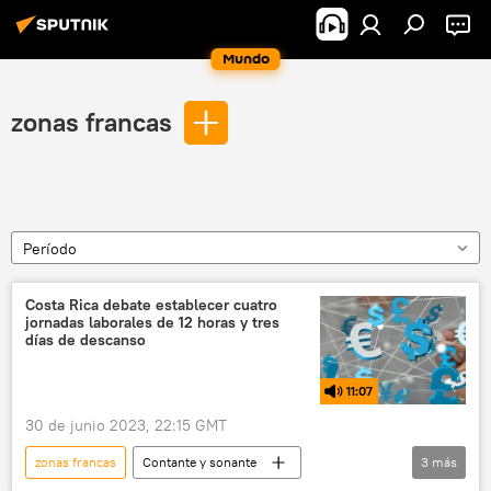
Mundo
zonas francas
Período
Costa Rica debate establecer cuatro
jornadas laborales de 12 horas y tres
días de descanso
11:07
30 de junio 2023, 22:15 GMT
zonas francas
Contante y sonante
3
más