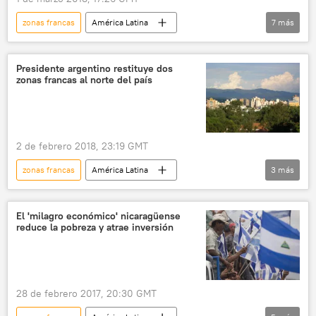
zonas francas
América Latina
7
más
Internacional
🌍 Oriente Medio
Economía
Ecuador
Dubái
Presidente argentino restituye dos
zonas francas al norte del país
comercio
intercambio comercial
noticias
2 de febrero 2018, 23:19 GMT
zonas francas
América Latina
3
más
Internacional
Argentina
Mauricio Macri
noticias
El 'milagro económico' nicaragüense
reduce la pobreza y atrae inversión
28 de febrero 2017, 20:30 GMT