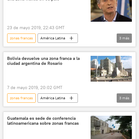
23 de mayo 2019, 22:43 GMT
zonas francas
América Latina
3
más
Internacional
Argentina
Bolivia
noticias
Bolivia devuelve una zona franca a la
ciudad argentina de Rosario
7 de mayo 2019, 20:02 GMT
zonas francas
América Latina
3
más
Internacional
Bolivia
Argentina
noticias
Guatemala es sede de conferencia
latinoamericana sobre zonas francas