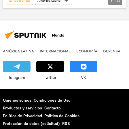
zonas francas
América Latina
5
más
Internacional
Economía
Nicaragua
José Denis Cruz
exportaciones
noticias
Mundo
AMÉRICA LATINA
INTERNACIONAL
ECONOMÍA
DEFENSA
M
Telegram
Twitter
VK
Quiénes somos
Condiciones de Uso
Productos y servicios
Contacto
Política de Privacidad
Politica de Cookies
Protección de datos (solicitud)
RSS