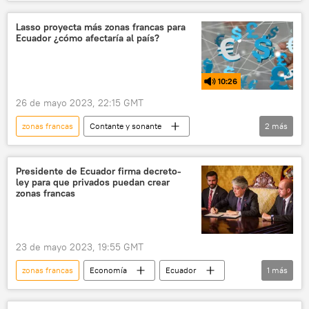
Costa Rica
mercado de trabajo
mercado laboral
Lasso proyecta más zonas francas para
Ecuador ¿cómo afectaría al país?
10:26
26 de mayo 2023, 22:15 GMT
zonas francas
Contante y sonante
2
más
Ecuador
Guillermo Lasso
exención
Presidente de Ecuador firma decreto-
ley para que privados puedan crear
zonas francas
23 de mayo 2023, 19:55 GMT
zonas francas
Economía
Ecuador
1
más
Guillermo Lasso