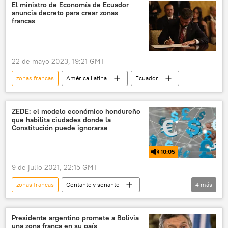
El ministro de Economía de Ecuador
anuncia decreto para crear zonas
francas
22 de mayo 2023, 19:21 GMT
zonas francas
América Latina
Ecuador
ZEDE: el modelo económico hondureño
que habilita ciudades donde la
Constitución puede ignorarse
10:05
9 de julio 2021, 22:15 GMT
zonas francas
Contante y sonante
4
más
Honduras
Juan Orlando Hernández
desarrollo económico
mercado laboral
Presidente argentino promete a Bolivia
una zona franca en su país