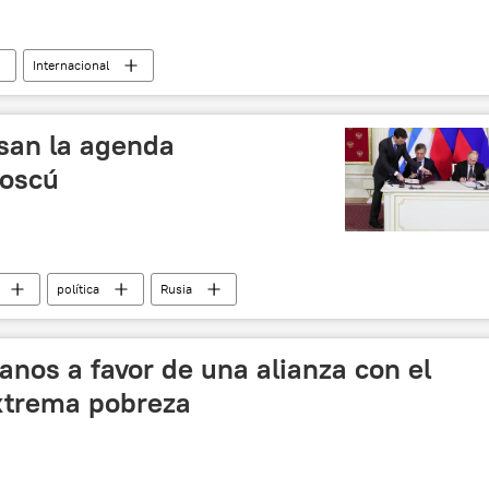
Internacional
 (OIT)
embarazo
licencia
descanso
asan la agenda
Moscú
política
Rusia
sia
Argentina
Vladímir Putin
Tratado de No Proliferación Nuclear (NPT)
terrorismo
anos a favor de una alianza con el
extrema pobreza