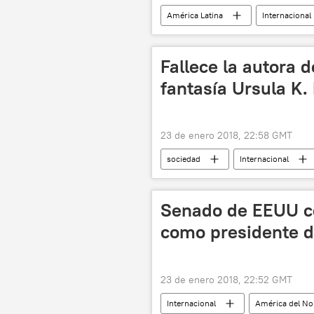
América Latina
Internacional
mercado laboral
noticias
Fallece la autora d
fantasía Ursula K.
23 de enero 2018, 22:58 GMT
sociedad
Internacional
escritor
fallecimiento
Senado de EEUU c
como presidente d
23 de enero 2018, 22:52 GMT
Internacional
América del No