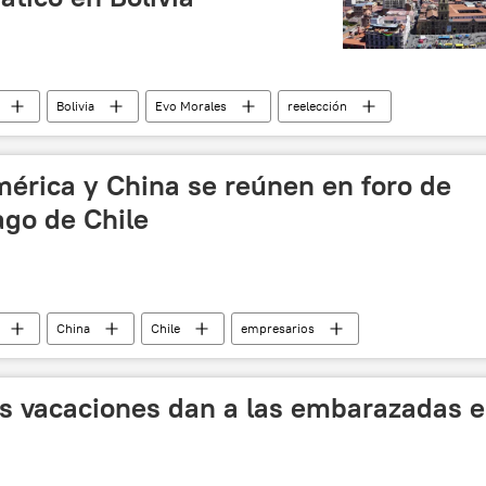
Bolivia
Evo Morales
reelección
érica y China se reúnen en foro de
ago de Chile
China
Chile
empresarios
ias
s vacaciones dan a las embarazadas 