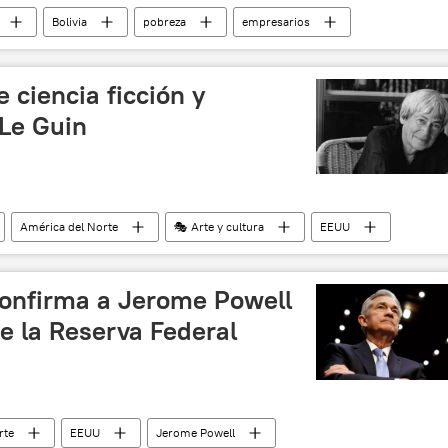
Bolivia
pobreza
empresarios
e ciencia ficción y
 Le Guin
América del Norte
🎭 Arte y cultura
EEUU
noticias
onfirma a Jerome Powell
e la Reserva Federal
rte
EEUU
Jerome Powell