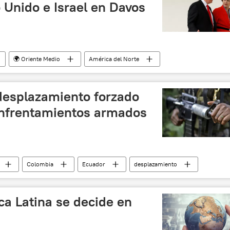
 Unido e Israel en Davos
🌍 Oriente Medio
América del Norte
EEUU
Suiza
Theresa May
Donald Trump
 Económico Mundial 2018
noticias
desplazamiento forzado
enfrentamientos armados
Colombia
Ecuador
desplazamiento
ca Latina se decide en