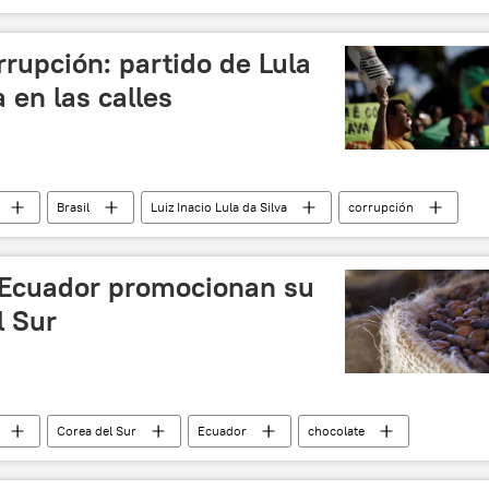
ector
noticias
rupción: partido de Lula
a en las calles
Brasil
Luiz Inacio Lula da Silva
corrupción
 Ecuador promocionan su
l Sur
Corea del Sur
Ecuador
chocolate
noticias