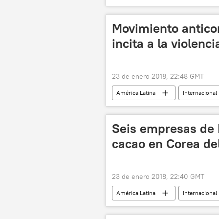
Reserva Federal de EEUU
dir
Movimiento anticor
incita a la violenci
23 de enero 2018, 22:48 GMT
América Latina
Internacional
juicio
noticias
Seis empresas de
cacao en Corea de
23 de enero 2018, 22:40 GMT
América Latina
Internacional
exportaciones
cacao