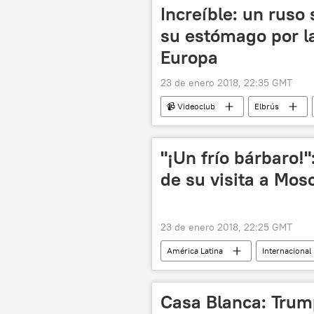
Increíble: un ruso
su estómago por l
Europa
23 de enero 2018, 22:35 GMT
📹 Videoclub
Elbrús
"¡Un frío bárbaro!"
de su visita a Mos
23 de enero 2018, 22:25 GMT
América Latina
Internacional
Mauricio Macri
visita
Casa Blanca: Trum