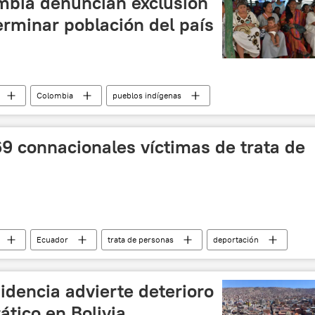
mbia denuncian exclusión
rminar población del país
Colombia
pueblos indígenas
69 connacionales víctimas de trata de
Ecuador
trata de personas
deportación
sidencia advierte deterioro
tico en Bolivia