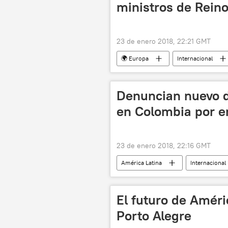
ministros de Reino
23 de enero 2018, 22:21 GMT
🌍 Europa
Internacional
Reino Unido
Israel
Benjamín Netanyahu
El Foro
Denuncian nuevo 
en Colombia por 
23 de enero 2018, 22:16 GMT
América Latina
Internacional
noticias
El futuro de Améri
Porto Alegre