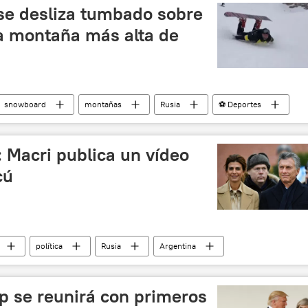
 se desliza tumbado sobre
a montaña más alta de
snowboard
montañas
Rusia
⚽ Deportes
: Macri publica un vídeo
cú
política
Rusia
Argentina
frío
noticias
p se reunirá con primeros