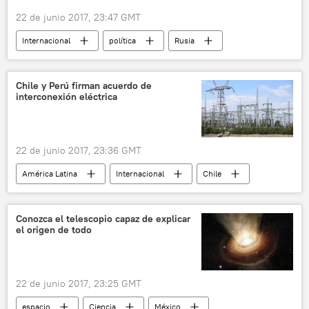
22 de junio 2017, 23:47 GMT
Internacional
política
Rusia
América del Norte
Cuba
noticias
Chile y Perú firman acuerdo de
interconexión eléctrica
22 de junio 2017, 23:36 GMT
América Latina
Internacional
Chile
Perú
Andrés Rebolledo
Gonzalo Tamayo
noticias
Conozca el telescopio capaz de explicar
el origen de todo
22 de junio 2017, 23:25 GMT
espacio
Ciencia
México