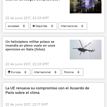
Unión Europea (UE)
noticias
22 de junio 2017, 22:23 GMT
sociedad
⚽ Deportes
Internacional
América del Norte
EEUU
Donald Trump
Un helicóptero militar polaco se
incendia en pleno vuelo en unos
Juegos Olímpicos de París 2024
Los Ángeles
ejercicios en Italia (fotos)
noticias
22 de junio 2017, 22:23 GMT
🌍 Europa
Internacional
Polonia
Italia
helicópteros
accidente aéreo
noticias
La UE renueva su compromiso con el Acuerdo de
París sobre el clima
22 de junio 2017, 22:17 GMT