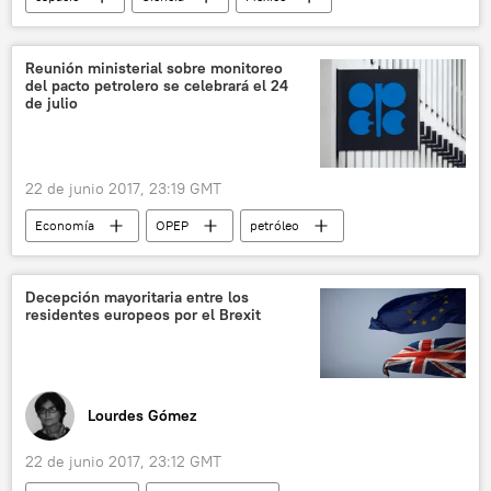
Universo
telescopio
cosmos
noticias
Reunión ministerial sobre monitoreo
del pacto petrolero se celebrará el 24
de julio
22 de junio 2017, 23:19 GMT
Economía
OPEP
petróleo
noticias
Decepción mayoritaria entre los
residentes europeos por el Brexit
Lourdes Gómez
22 de junio 2017, 23:12 GMT