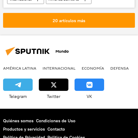
🌍 Oriente Medio
EEUU
Yemen
Al Qaeda
noticias
20 artículos más
Mundo
AMÉRICA LATINA
INTERNACIONAL
ECONOMÍA
DEFENSA
M
Telegram
Twitter
VK
Quiénes somos
Condiciones de Uso
Productos y servicios
Contacto
Política de Privacidad
Politica de Cookies