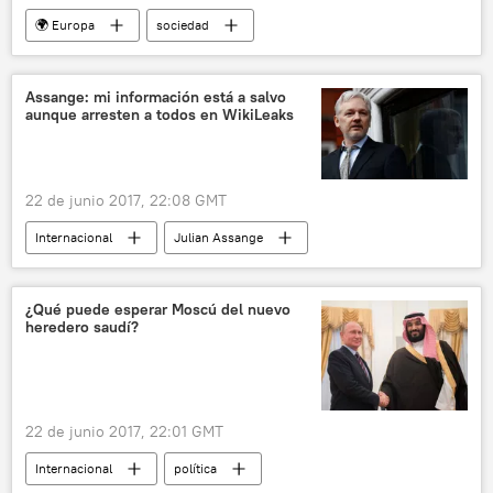
🌍 Europa
sociedad
medioambiente
Internacional
Acuerdo de París
Unión Europea (UE)
Assange: mi información está a salvo
aunque arresten a todos en WikiLeaks
noticias
22 de junio 2017, 22:08 GMT
Internacional
Julian Assange
WikiLeaks
noticias
¿Qué puede esperar Moscú del nuevo
heredero saudí?
22 de junio 2017, 22:01 GMT
Internacional
política