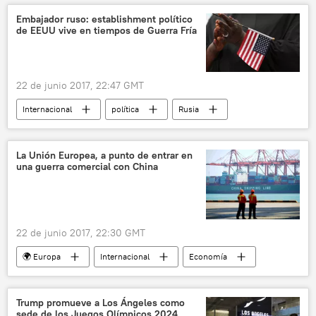
incendios forestales
noticias
Embajador ruso: establishment político
de EEUU vive en tiempos de Guerra Fría
22 de junio 2017, 22:47 GMT
Internacional
política
Rusia
América del Norte
EEUU
Cuba
Mijaíl Kaminin
Guerra Fría
La Unión Europea, a punto de entrar en
una guerra comercial con China
sanciones
noticias
22 de junio 2017, 22:30 GMT
🌍 Europa
Internacional
Economía
China
Parlamento Europeo
comercio
🌏 Asia
Trump promueve a Los Ángeles como
sede de los Juegos Olímpicos 2024