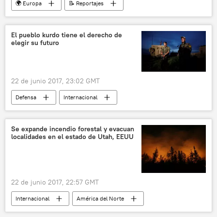
🌍 Europa
📝 Reportajes
Internacional
💬 Opinión y Análisis
Reino Unido
racismo
Brexit
El pueblo kurdo tiene el derecho de
elegir su futuro
Unión Europea (UE)
noticias
22 de junio 2017, 23:02 GMT
Defensa
Internacional
💬 Opinión y Análisis
política
🌍 Oriente Medio
Siria
Kurdistán
Se expande incendio forestal y evacuan
localidades en el estado de Utah, EEUU
Sinjar
Kurdistán sirio
referéndum
noticias
22 de junio 2017, 22:57 GMT
Internacional
América del Norte
EEUU
Utah
incendio