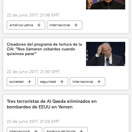
22 de junio 2017, 21:38 GMT
América Latina
Internacional
Venezuela
Nicolás Maduro
noticias
Creadores del programa de tortura de la
CIA: "Nos llamaron cobardes cuando
quisimos parar"
22 de junio 2017, 21:30 GMT
sociedad
seguridad
Internacional
América del Norte
EEUU
psicología
torturas
insultos
terrorismo
Tres terroristas de Al Qaeda eliminados en
bombardeo de EEUU en Yemen
noticias
22 de junio 2017, 21:26 GMT
Internacional
América del Norte