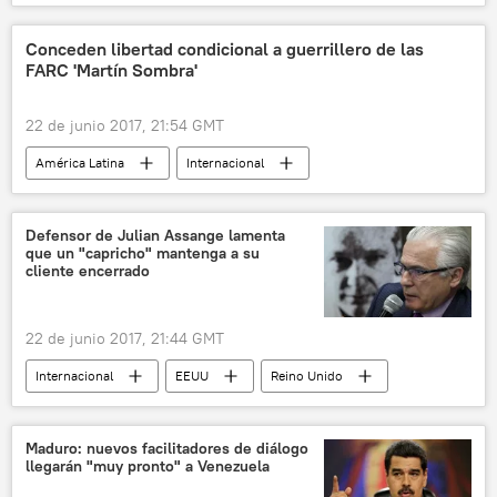
🌍 Oriente Medio
Rusia
Arabia Saudita
Salmán bin Abdulaziz Al Saúd
Conceden libertad condicional a guerrillero de las
FARC 'Martín Sombra'
heredero
noticias
22 de junio 2017, 21:54 GMT
América Latina
Internacional
Colombia
Martín Sombra
FARC
noticias
Defensor de Julian Assange lamenta
que un "capricho" mantenga a su
cliente encerrado
22 de junio 2017, 21:44 GMT
Internacional
EEUU
Reino Unido
Julian Assange
noticias
Maduro: nuevos facilitadores de diálogo
llegarán "muy pronto" a Venezuela