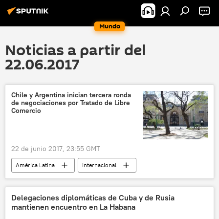
Mundo
Noticias a partir del
22.06.2017
Chile y Argentina inician tercera ronda
de negociaciones por Tratado de Libre
Comercio
22 de junio 2017, 23:55 GMT
América Latina
Internacional
Economía
Chile
Argentina
Tratado de Libre Comercio (TLC)
noticias
Delegaciones diplomáticas de Cuba y de Rusia
mantienen encuentro en La Habana