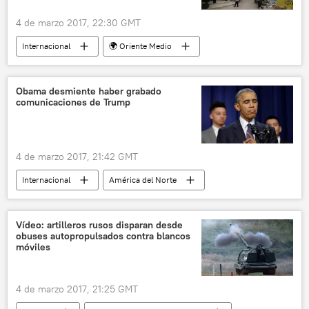
4 de marzo 2017, 22:30 GMT
Internacional
🌍 Oriente Medio
Palestina
Belén
Banksy
hotel
noticias
Obama desmiente haber grabado
comunicaciones de Trump
4 de marzo 2017, 21:42 GMT
Internacional
América del Norte
EEUU
Barack Obama
Kevin Lewis
Donald Trump
noticias
Vídeo: artilleros rusos disparan desde
obuses autopropulsados contra blancos
móviles
4 de marzo 2017, 21:25 GMT