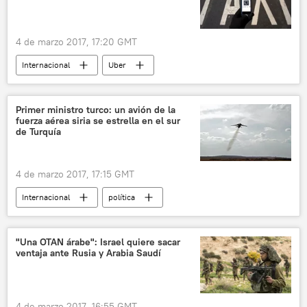
4 de marzo 2017, 17:20 GMT
Internacional
Uber
The New York Times
taxi
noticias
Primer ministro turco: un avión de la
fuerza aérea siria se estrella en el sur
de Turquía
4 de marzo 2017, 17:15 GMT
Internacional
política
🌍 Oriente Medio
Siria
Turquía
Ahrar al Sham
MiG-23
derribo
"Una OTAN árabe": Israel quiere sacar
ventaja ante Rusia y Arabia Saudí
noticias
4 de marzo 2017, 16:55 GMT