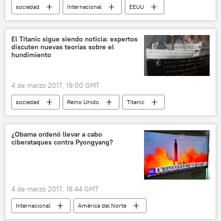
sociedad
Internacional
EEUU
CareerBliss
mercado laboral
noticias
El Titanic sigue siendo noticia: expertos
discuten nuevas teorías sobre el
hundimiento
4 de marzo 2017, 19:00 GMT
sociedad
Reino Unido
Titanic
hundimiento
tragedia
naves
teoría
naufragio
noticias
¿Obama ordenó llevar a cabo
ciberataques contra Pyongyang?
4 de marzo 2017, 18:44 GMT
Internacional
América del Norte
EEUU
Corea del Norte