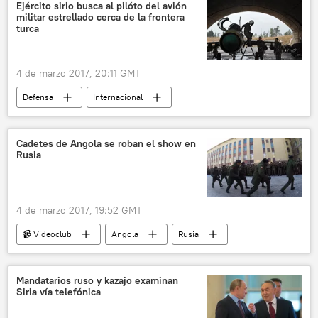
Velayat 95
Nasir
maniobras
Ejército sirio busca al pilóto del avión
militar estrellado cerca de la frontera
noticias
turca
4 de marzo 2017, 20:11 GMT
Defensa
Internacional
🌍 Oriente Medio
Siria
Turquía
Binali Yildirim
Fuerzas Aéreas de Siria
Cadetes de Angola se roban el show en
Rusia
pilotos
noticias
4 de marzo 2017, 19:52 GMT
📹 Videoclub
Angola
Rusia
Mandatarios ruso y kazajo examinan
Siria vía telefónica