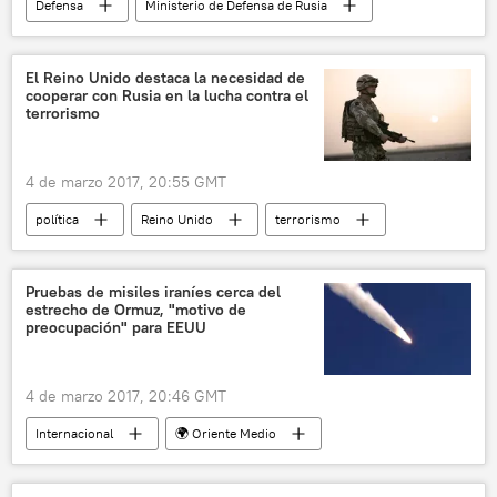
Defensa
Ministerio de Defensa de Rusia
Msta-S
Orlán-10
maniobras
Rusia
noticias
El Reino Unido destaca la necesidad de
cooperar con Rusia en la lucha contra el
terrorismo
4 de marzo 2017, 20:55 GMT
política
Reino Unido
terrorismo
Rusia
ISIS
noticias
Pruebas de misiles iraníes cerca del
estrecho de Ormuz, "motivo de
preocupación" para EEUU
4 de marzo 2017, 20:46 GMT
Internacional
🌍 Oriente Medio
EEUU
Irán
Estrecho de Ormuz