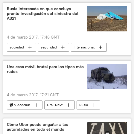
Grupo Alfa
fuerzas especiales
Rusia interesada en que concluya
pronto investigación del siniestro del
Spetsnaz
noticias
A321
4 de marzo 2017, 17:48 GMT
sociedad
seguridad
Internacional
🌍 Oriente Medio
Rusia
Egipto
península del Sinaí
Valentina Matvienko
Una casa móvil brutal para los tipos más
rudos
A321
siniestro
noticias
4 de marzo 2017, 17:31 GMT
📹 Videoclub
Ural-Next
Rusia
Cómo Uber puede engañar a las
autoridades en todo el mundo