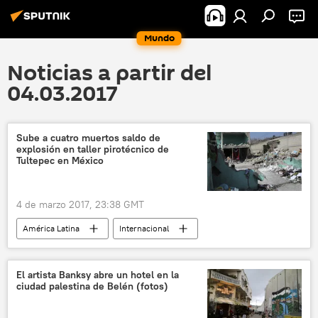
Mundo
Noticias a partir del
04.03.2017
Sube a cuatro muertos saldo de
explosión en taller pirotécnico de
Tultepec en México
4 de marzo 2017, 23:38 GMT
América Latina
Internacional
Tultepec
México
explosiones
víctimas
noticias
El artista Banksy abre un hotel en la
ciudad palestina de Belén (fotos)