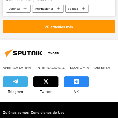
Defensa
Internacional
política
🌍 Oriente Medio
Israel
EEUU
Irán
Arabia Saudita
20 artículos más
Avigdor Lieberman
alianza
cooperación militar
Rusia
noticias
Mundo
AMÉRICA LATINA
INTERNACIONAL
ECONOMÍA
DEFENSA
M
Telegram
Twitter
VK
Quiénes somos
Condiciones de Uso