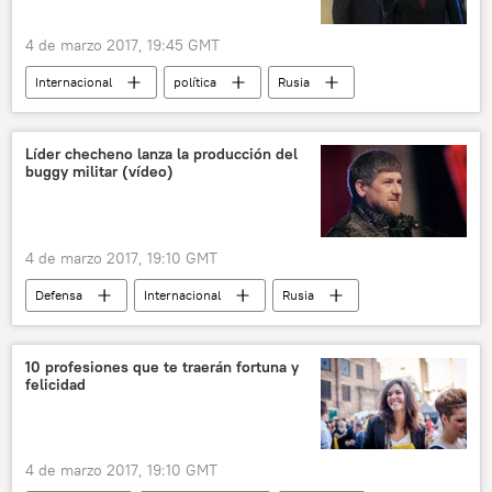
4 de marzo 2017, 19:45 GMT
Internacional
política
Rusia
Siria
Kazajistán
Vladímir Putin
Nursultán Nazarbáyev
negociaciones
Líder checheno lanza la producción del
buggy militar (vídeo)
conversación telefónica
grupos armados
🌏 Asia
noticias
4 de marzo 2017, 19:10 GMT
Defensa
Internacional
Rusia
Chechenia
Ramzán Kadírov
todoterreno
buggy
noticias
10 profesiones que te traerán fortuna y
felicidad
4 de marzo 2017, 19:10 GMT