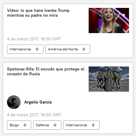
Barack Obama
Kim Jong-un
Vídeo: lo que hace Ivanka Trump
mientras su padre no mira
misiles
hackers
🌏 Asia
seguridad cibernética
noticias
4 de marzo 2017, 18:30 GMT
Internacional
América del Norte
EEUU
China
Donald Trump
Ivanka Trump
fábrica
zapatos
Spetsnaz Alfa: El escudo que protege el
corazón de Rusia
🌏 Asia
noticias
Argelio García
4 de marzo 2017, 18:00 GMT
Blogs
Defensa
Internacional
💬 Opinión y Análisis
Rusia