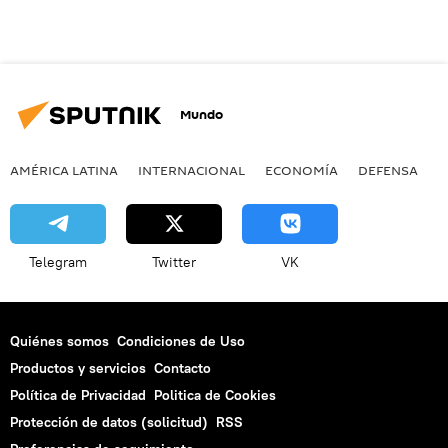
Mundo
AMÉRICA LATINA
INTERNACIONAL
ECONOMÍA
DEFENSA
M
Telegram
Twitter
VK
Quiénes somos
Condiciones de Uso
Productos y servicios
Contacto
Política de Privacidad
Politica de Cookies
Protección de datos (solicitud)
RSS