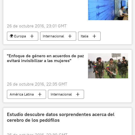
26 de octubre 2016, 23:01 GMT
🌍 Europa
Internacional
Italia
terremoto
noticias
"Enfoque de género en acuerdos de paz
evitará invisibilizar a las mujeres"
26 de octubre 2016, 22:35 GMT
América Latina
Internacional
Colombia
FARC
género
noticias
Estudio descubre datos sorprendentes acerca del
cerebro de los pedófilos
26 de octubre 2016, 22:30 GMT