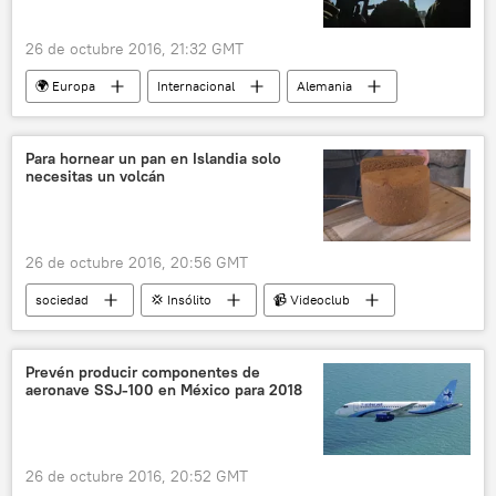
26 de octubre 2016, 21:32 GMT
🌍 Europa
Internacional
Alemania
Rusia
noticias
Para hornear un pan en Islandia solo
necesitas un volcán
26 de octubre 2016, 20:56 GMT
sociedad
💢 Insólito
📹 Videoclub
Islandia
pan
volcanes
noticias
Prevén producir componentes de
aeronave SSJ-100 en México para 2018
26 de octubre 2016, 20:52 GMT