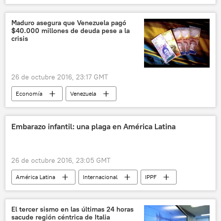
Pedro Pablo Kuczynski
corrupción
noticias
Maduro asegura que Venezuela pagó
$40.000 millones de deuda pese a la
crisis
26 de octubre 2016, 23:17 GMT
Economía
Venezuela
Nicolás Maduro
deuda
crisis económica
noticias
Embarazo infantil: una plaga en América Latina
26 de octubre 2016, 23:05 GMT
América Latina
Internacional
IPPF
niños
violencia de género
embarazadas
noticias
El tercer sismo en las últimas 24 horas
sacude región céntrica de Italia