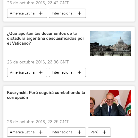
26 de octubre 2016, 23:42 GMT
América Latina
Internacional
Colombia
Bogotá
🧭 Destinos
noticias
¿Qué aportan los documentos de la
dictadura argentina desclasificados por
el Vaticano?
26 de octubre 2016, 23:36 GMT
América Latina
Internacional
Vaticano
Argentina
dictadura
noticias
Kuczynski: Perú seguirá combatiendo la
corrupción
26 de octubre 2016, 23:25 GMT
América Latina
Internacional
Perú