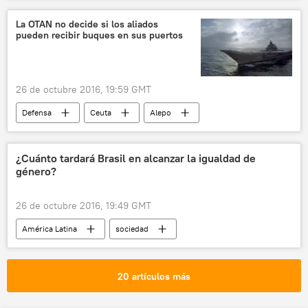
Ejército de Liberación Nacional (ELN) de Colombia
La OTAN no decide si los aliados
pueden recibir buques en sus puertos
noticias
26 de octubre 2016, 19:59 GMT
Defensa
Ceuta
Alepo
OTAN
Almirante Kuznetsov (portaviones)
Rusia
noticias
¿Cuánto tardará Brasil en alcanzar la igualdad de
género?
26 de octubre 2016, 19:49 GMT
América Latina
sociedad
Internacional
Brasil
igualdad de género
noticias
20 artículos más