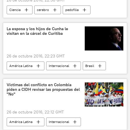
Ciencia
cerebro
pedofilia
noticias
La esposa y los hijos de Cunha le
visitan en la cárcel de Curitiba
26 de octubre 2016, 22:23 GMT
América Latina
Internacional
Brasil
Eduardo Cunha
Cláudia Cordeiro Cruz
noticias
Operación Lava Jato
Víctimas del conflicto en Colombia
piden a CIDH revisar las propuestas del
"No"
26 de octubre 2016, 22:12 GMT
América Latina
Internacional