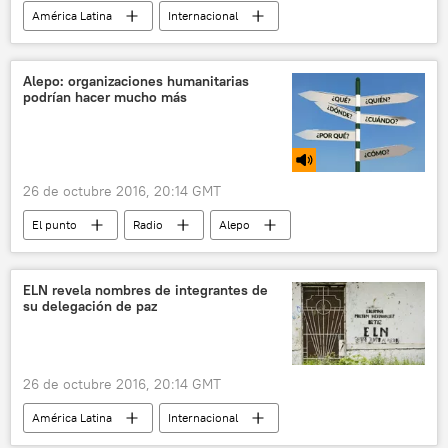
América Latina
Internacional
México
Interjet
Rusia
Sukhoi Superjet 100
noticias
Alepo: organizaciones humanitarias
podrían hacer mucho más
26 de octubre 2016, 20:14 GMT
El punto
Radio
Alepo
Siria
Turquía
Italia
Corea del Sur
Ígor Konashénkov
ELN revela nombres de integrantes de
su delegación de paz
Ashton Carter
Donald Trump
Hillary Clinton
Matteo Renzi
WikiLeaks
Rusia
26 de octubre 2016, 20:14 GMT
América Latina
Internacional
Colombia