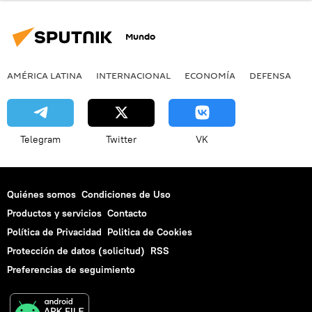
Mundo
AMÉRICA LATINA
INTERNACIONAL
ECONOMÍA
DEFENSA
M
Telegram
Twitter
VK
Quiénes somos
Condiciones de Uso
Productos y servicios
Contacto
Política de Privacidad
Politica de Cookies
Protección de datos (solicitud)
RSS
Preferencias de seguimiento