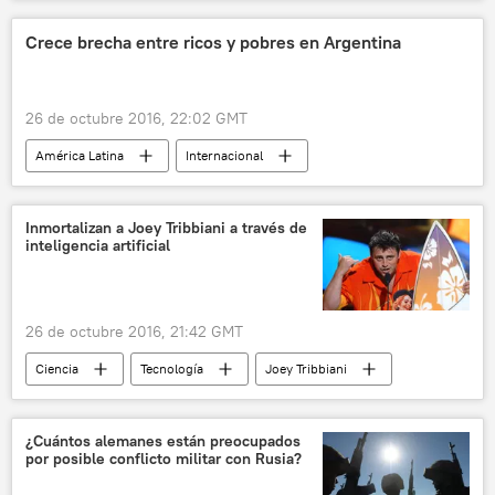
Colombia
FARC
CIDH
Movice
plebiscito
noticias
Crece brecha entre ricos y pobres en Argentina
26 de octubre 2016, 22:02 GMT
América Latina
Internacional
Economía
Argentina
pobreza
noticias
Inmortalizan a Joey Tribbiani a través de
inteligencia artificial
26 de octubre 2016, 21:42 GMT
Ciencia
Tecnología
Joey Tribbiani
Matt Leblanc
inteligencia artificial
noticias
¿Cuántos alemanes están preocupados
por posible conflicto militar con Rusia?