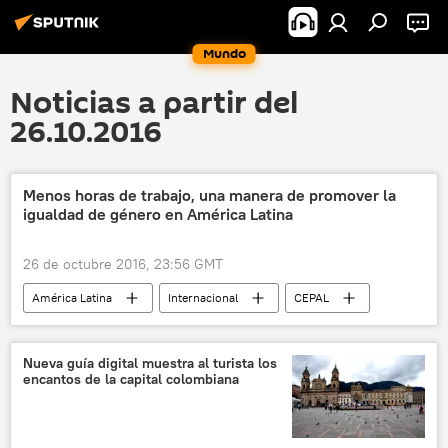
Mundo
Noticias a partir del
26.10.2016
Menos horas de trabajo, una manera de promover la
igualdad de género en América Latina
26 de octubre 2016, 23:56 GMT
América Latina
Internacional
CEPAL
igualdad de género
mujeres
noticias
Nueva guía digital muestra al turista los
encantos de la capital colombiana