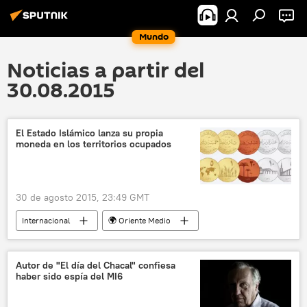
Mundo
Noticias a partir del
30.08.2015
El Estado Islámico lanza su propia
moneda en los territorios ocupados
30 de agosto 2015, 23:49 GMT
Internacional
🌍 Oriente Medio
El grupo yihadista Estado Islámico
Mosul
Irak
dinar de oro
ISIS
Autor de "El día del Chacal" confiesa
haber sido espía del MI6
noticias