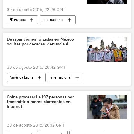
30 de agosto 2015, 22:26 GMT
🌍 Europa
Internacional
Frederick Forsyth
MI6
espionaje
Reino Unido
noticias
Desapariciones forzadas en México
ocultas por décadas, denuncia AI
30 de agosto 2015, 20:42 GMT
América Latina
Internacional
México
Perseo Quiroz
Amnistía Internacional
derechos humanos
China procesará a 197 personas por
transmitir rumores alarmantes en
'Guerra Sucia'
Internet
Desapariciones forzadas en México
desaparición
noticias
30 de agosto 2015, 20:12 GMT