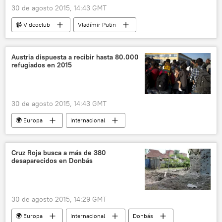
30 de agosto 2015, 14:43 GMT
📹 Videoclub
Vladímir Putin
Dmitri Medvédev
Rusia
Austria dispuesta a recibir hasta 80.000
refugiados en 2015
30 de agosto 2015, 14:43 GMT
🌍 Europa
Internacional
Problema de refugiados en la UE
Austria
Heinz Fischer
refugiados
noticias
Cruz Roja busca a más de 380
desaparecidos en Donbás
migración
30 de agosto 2015, 14:29 GMT
🌍 Europa
Internacional
Donbás