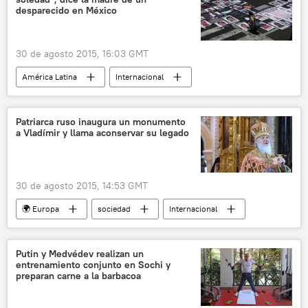
Senado de EEUU
programa nuclear
desparecido en México
Acuerdo sobre Irán
noticias
30 de agosto 2015, 16:03 GMT
América Latina
Internacional
México
Diana Iris García
desaparición
noticias
Patriarca ruso inaugura un monumento
a Vladímir y llama aconservar su legado
30 de agosto 2015, 14:53 GMT
🌍 Europa
sociedad
Internacional
política
religión
Rusia
patriarca Kiril
noticias
Putin y Medvédev realizan un
entrenamiento conjunto en Sochi y
preparan carne a la barbacoa