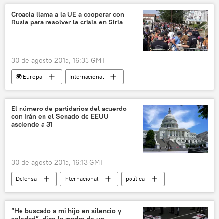
Rumanía
OTAN
Sea Breeze
Croacia llama a la UE a cooperar con
Rusia para resolver la crisis en Siria
Tomahawk
USS Donald Cook
Lockheed P-3 Orion-C
maniobras
📰 Ampliación de la OTAN
noticias
30 de agosto 2015, 16:33 GMT
🌍 Europa
Internacional
Problema de refugiados en la UE
Croacia
Siria
Kolinda Grabar-Kitarovic
El número de partidarios del acuerdo
con Irán en el Senado de EEUU
refugiados
Rusia
asciende a 31
Unión Europea (UE)
noticias
migración
30 de agosto 2015, 16:13 GMT
Defensa
Internacional
política
🌍 Oriente Medio
América del Norte
EEUU
Irán
Jeff Merkley
“He buscado a mi hijo en silencio y
soledad”, dice la madre de un