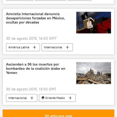
Ashot Astabatsián
Cruz Roja
desaparición
Amnistía Internacional denuncia
desapariciones forzadas en México,
Situación en Donbás (verano de 2015)
ocultas por décadas
noticias
30 de agosto 2015, 14:00 GMT
América Latina
Internacional
México
Perseo Quiroz
Amnistía Internacional
desaparición
Ascienden a 36 los muertos por
bombardeo de la coalición árabe en
derechos humanos
Yemen
Desapariciones forzadas en México
noticias
30 de agosto 2015, 13:50 GMT
Internacional
🌍 Oriente Medio
Yemen
Arabia Saudita
bombardeos
Operación militar en Yemen
20 artículos más