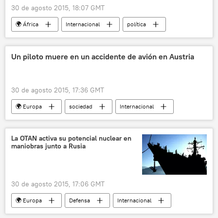
armamento
noticias
30 de agosto 2015, 18:07 GMT
🌍 África
Internacional
política
Egipto
Comisión Electoral Suprema de Egipto
Un piloto muere en un accidente de avión en Austria
elecciones
noticias
30 de agosto 2015, 17:36 GMT
🌍 Europa
sociedad
Internacional
⚽ Deportes
Austria
accidente
noticias
La OTAN activa su potencial nuclear en
maniobras junto a Rusia
30 de agosto 2015, 17:06 GMT
🌍 Europa
Defensa
Internacional
política
Rusia
América del Norte