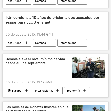
seguridad
Defensa
Internacional
política
China
Tianjin
Ministerio de Seguridad Nacional de China
Irán condena a 10 años de prisión a dos acusados por
espiar para EEUU e Israel
internet
🌏 Asia
noticias
30 de agosto 2015, 19:44 GMT
seguridad
Defensa
Internacional
política
🌍 Oriente Medio
Irán
EEUU
Israel
espionaje
Ucrania eleva el nivel mínimo de vida
desde el 1 de septiembre
noticias
30 de agosto 2015, 19:19 GMT
🌍 Europa
Internacional
Economía
Ucrania
Arseni Yatseniuk
ayuda social
gastos sociales
Las milicias de Donetsk insisten en que
se retiren todas las armas