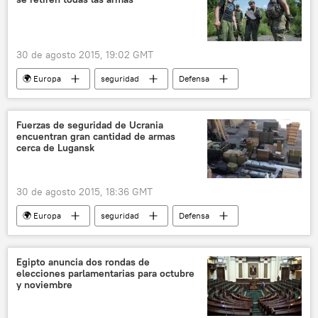
📰 Conflicto en el este de Ucrania (2014-2022)
noticias
30 de agosto 2015, 19:02 GMT
🌍 Europa
seguridad
Defensa
Internacional
Ucrania
Donbás
Denís Pushilin
retirada de armas
Fuerzas de seguridad de Ucrania
encuentran gran cantidad de armas
Situación en Donbás (verano de 2015)
cerca de Lugansk
noticias
30 de agosto 2015, 18:36 GMT
🌍 Europa
seguridad
Defensa
Internacional
política
Ucrania
Donbás
Lugansk
Egipto anuncia dos rondas de
elecciones parlamentarias para octubre
Consejo de Seguridad Nacional y Defensa de Ucrania
y noviembre
Grad
Situación en Donbás (verano de 2015)