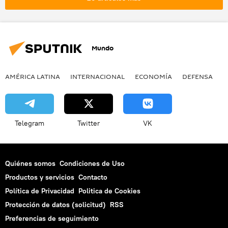
📰 Conflicto en Yemen
noticias
Mundo
AMÉRICA LATINA
INTERNACIONAL
ECONOMÍA
DEFENSA
M
Telegram
Twitter
VK
Quiénes somos
Condiciones de Uso
Productos y servicios
Contacto
Política de Privacidad
Politica de Cookies
Protección de datos (solicitud)
RSS
Preferencias de seguimiento