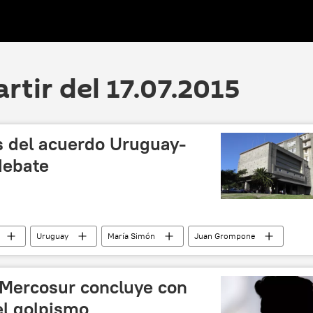
artir del 17.07.2015
os del acuerdo Uruguay-
debate
Uruguay
María Simón
Juan Grompone
idad de la República de Uruguay (UdelaR)
Google
Comisión de Educación del Senado de Uruguay
Mercosur concluye con
el golpismo