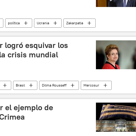
política
Ucrania
Zakarpatia
or
despidos
noticias
 logró esquivar los
la crisis mundial
Brasil
Dilma Rousseff
Mercosur
r el ejemplo de
 Crimea