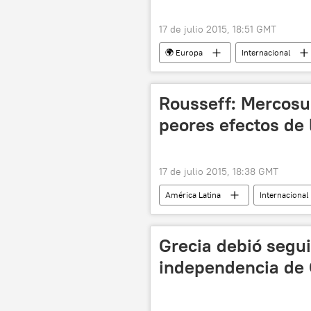
17 de julio 2015, 18:51 GMT
🌍 Europa
Internacional
Petró Poroshenko
Pravi Sekt
Rousseff: Mercosur
peores efectos de 
17 de julio 2015, 18:38 GMT
América Latina
Internacional
Economía
noticias
Grecia debió segui
independencia de