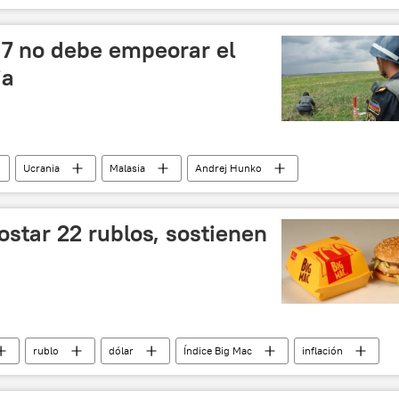
17 no debe empeorar el
ia
Ucrania
Malasia
Andrej Hunko
accidente aéreo
📰 Siniestro del Boeing MH17
ostar 22 rublos, sostienen
rublo
dólar
Índice Big Mac
inflación