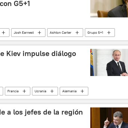
 con G5+1
Josh Earnest
Ashton Carter
Grupo 5+1
icias
ue Kiev impulse diálogo
Francia
Ucrania
Alemania
📰 Conflicto en el este de Ucrania (2014-2022)
noticias
 a los jefes de la región