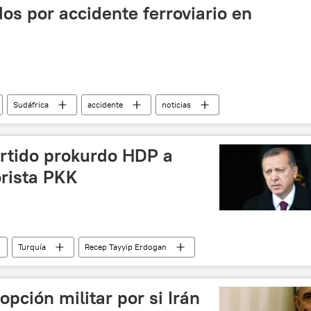
os por accidente ferroviario en
Sudáfrica
accidente
noticias
artido prokurdo HDP a
orista PKK
Turquía
Recep Tayyip Erdogan
quía (HDP)
Partido de los Trabajadores de Kurdistán (PKK)
noticias
pción militar por si Irán