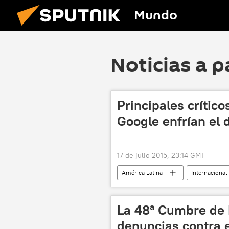
Mundo
Noticias a p
Principales crític
Google enfrían el 
17 de julio 2015, 23:14 GMT
América Latina
Internacional
José Carlos Cardoso
Univers
Instituto de Computación (InCo)
La 48ª Cumbre de 
noticias
denuncias contra 