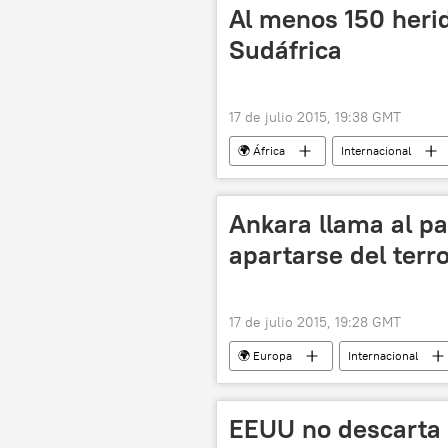
Al menos 150 herid
Sudáfrica
17 de julio 2015, 19:38 GMT
🌍 África
Internacional
Ankara llama al p
apartarse del terr
17 de julio 2015, 19:28 GMT
🌍 Europa
Internacional
Partido Democrático del Pueblo de Tur
Tensiones entre Ankara y kurdos
EEUU no descarta o