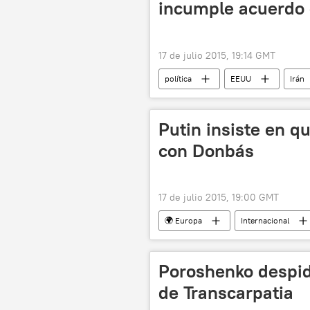
incumple acuerdo
17 de julio 2015, 19:14 GMT
política
EEUU
Irán
Programa nuclear de Irán
not
Putin insiste en q
con Donbás
17 de julio 2015, 19:00 GMT
🌍 Europa
Internacional
Vladímir Putin
Rusia
Poroshenko despide
de Transcarpatia