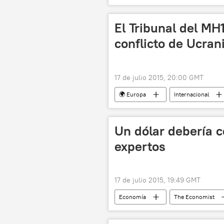
noticias
El Tribunal del MH
conflicto de Ucran
17 de julio 2015, 20:00 GMT
🌍 Europa
Internacional
Malaysia Airlines
Die Linke
noticias
Un dólar debería c
expertos
17 de julio 2015, 19:49 GMT
Economía
The Economist
noticias