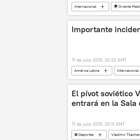
Internacional
🌍 Oriente Med
Zeev Maghen
Eldad Pardo
Centro para Estudios Estratégicos Beg
Importante inciden
armas nucleares
Acuerdo sob
17 de julio 2015, 20:22 GMT
América Latina
Internacional
Ministerio de Salud Pública (MSP)
El pívot soviético
entrará en la Sala
17 de julio 2015, 20:11 GMT
⚽ Deportes
Vladímir Tkache