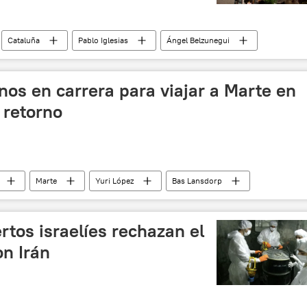
Cataluña
Pablo Iglesias
Ángel Belzunegui
lecciones
coalición
📰 Proceso soberanista catalán
nos en carrera para viajar a Marte en
 retorno
Marte
Yuri López
Bas Lansdorp
Sandra da Silva
Zaskia Antelo
Mars One
nacional (EEI)
noticias
tos israelíes rechazan el
n Irán