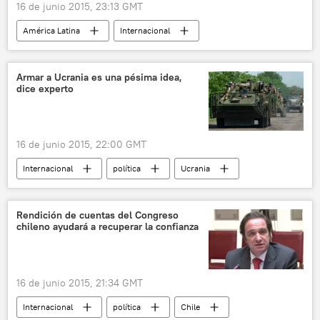
16 de junio 2015, 23:13 GMT
América Latina
Internacional
Nicaragua
EEUU
ONU
Rossotrudnichestvo
sanciones
Armar a Ucrania es una pésima idea,
dice experto
Rusia
Unión Europea (UE)
noticias
16 de junio 2015, 22:00 GMT
Internacional
política
Ucrania
Paul Saunders
Center for the National Interest
Rendición de cuentas del Congreso
chileno ayudará a recuperar la confianza
🛡️ Industria militar
📰 Suministro de armas a Ucrania
noticias
16 de junio 2015, 21:34 GMT
Internacional
política
Chile