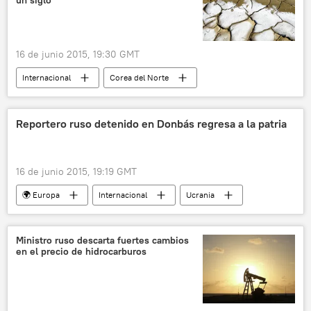
Fondo Monetario Internacional (FMI)
Crisis de la deuda en Grecia
noticias
16 de junio 2015, 19:30 GMT
Internacional
Corea del Norte
Agencia Telegráfica Central de Corea (ATCC)
🌏 Asia
noticias
Reportero ruso detenido en Donbás regresa a la patria
16 de junio 2015, 19:19 GMT
🌍 Europa
Internacional
Ucrania
Donetsk
Pável Kaniguin
Dmitri Murátov
Ministro ruso descarta fuertes cambios
en el precio de hidrocarburos
Ministerio de Asuntos Exteriores de Rusia
Novaya Gazeta
periodistas
Situación en Donbás (verano de 2015)
Rusia