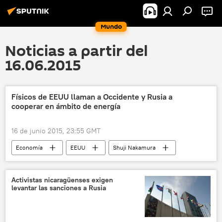
Mundo
Noticias a partir del
16.06.2015
Físicos de EEUU llaman a Occidente y Rusia a
cooperar en ámbito de energía
16 de junio 2015, 23:55 GMT
Economía
EEUU
Shuji Nakamura
Jayant Baliga
energía
Rusia
noticias
Activistas nicaragüenses exigen
levantar las sanciones a Rusia