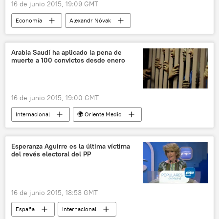
16 de junio 2015, 19:09 GMT
noticias
Economía
Alexandr Nóvak
José Manuel Soria
Repsol
Rosneft
Comisión Intergubernamental Mixta Hispano-Rusa de Cooperación Económica e Industria
Arabia Saudí ha aplicado la pena de
muerte a 100 convictos desde enero
petróleo
gas
Rusia
España
noticias
16 de junio 2015, 19:00 GMT
Internacional
🌍 Oriente Medio
Arabia Saudita
Irán
Norte de África
Sarah Leah Whitson
Human Rights Watch
Esperanza Aguirre es la última víctima
del revés electoral del PP
pena de muerte
noticias
16 de junio 2015, 18:53 GMT
España
Internacional