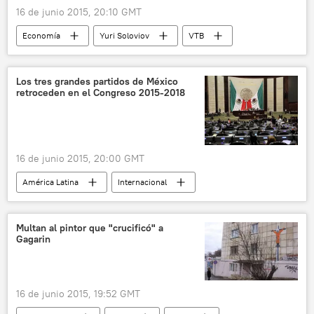
PSDB
noticias
16 de junio 2015, 20:10 GMT
Economía
Yuri Soloviov
VTB
sanciones
Rusia
noticias
Los tres grandes partidos de México
retroceden en el Congreso 2015-2018
16 de junio 2015, 20:00 GMT
América Latina
Internacional
México
Enrique Peña Nieto
Partido Revolucionario Institucional (PRI)
Multan al pintor que "crucificó" a
Gagarin
Partido Verde Ecologista de México (PVEM)
Nueva Alianza
Partido Acción Nacional (PAN)
Partido de la Revolución Democrática (PRD)
16 de junio 2015, 19:52 GMT
noticias