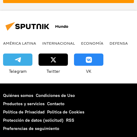
Unión Europea (UE)
noticias
Mundo
AMÉRICA LATINA
INTERNACIONAL
ECONOMÍA
DEFENSA
M
Telegram
Twitter
VK
Quiénes somos
Condiciones de Uso
Productos y servicios
Contacto
Política de Privacidad
Politica de Cookies
Protección de datos (solicitud)
RSS
Preferencias de seguimiento