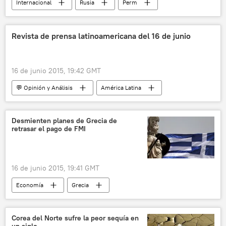
Internacional
Rusia
Perm
Yuri Gagarin
Alexandr Zhunev
Día Internacional de la Aviación y la Cosmonáutica
Revista de prensa latinoamericana del 16 de junio
noticias
16 de junio 2015, 19:42 GMT
💬 Opinión y Análisis
América Latina
Desmienten planes de Grecia de
retrasar el pago de FMI
16 de junio 2015, 19:41 GMT
Economía
Grecia
Gabriel Sakellaridis
Euclid Tsakalotos
Panayotis Lafazanis
Corea del Norte sufre la peor sequía en
un siglo