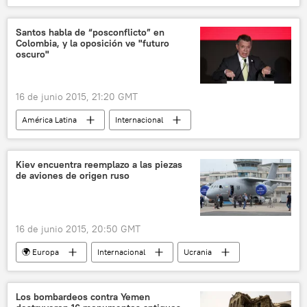
Hernán Larraín
Congreso Nacional de Chile
noticias
Santos habla de “posconflicto” en
Colombia, y la oposición ve "futuro
oscuro"
16 de junio 2015, 21:20 GMT
América Latina
Internacional
Colombia
Juan Manuel Santos
FARC
📰 Proceso de paz en Colombia
Kiev encuentra reemplazo a las piezas
de aviones de origen ruso
noticias
16 de junio 2015, 20:50 GMT
🌍 Europa
Internacional
Ucrania
Ruslan Korzh
París Air Show de Le Bourget
An-178
noticias
Los bombardeos contra Yemen