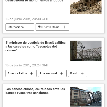
destruyeron 16 monumentos antiguos
16 de junio 2015, 20:39 GMT
Internacional
🌍 Oriente Medio
Yemen
Saná
Unesco
Operación militar en Yemen
noticias
El ministro de Justicia de Brasil califica
a las cárceles como "escuelas del
crimen"
16 de junio 2015, 20:24 GMT
América Latina
Internacional
Brasil
José Eduardo Cardozo
Cámara de los Diputados de Brasil
Los bancos chinos, cautelosos ante los
bancos rusos tras sanciones
Partido del Trabajo (PT)
Propuesta de Enmienda Constitucional (PEC 171/93)