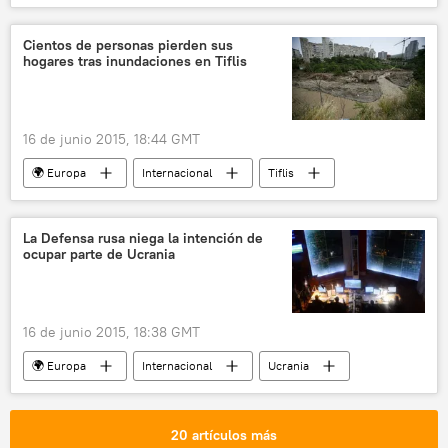
Elecciones Autonómicas y Municipales 2015
Esperanza Aguirre
Partido Popular de España
Cientos de personas pierden sus
hogares tras inundaciones en Tiflis
elecciones
noticias
16 de junio 2015, 18:44 GMT
🌍 Europa
Internacional
Tiflis
Georgia
inundación
noticias
La Defensa rusa niega la intención de
ocupar parte de Ucrania
16 de junio 2015, 18:38 GMT
🌍 Europa
Internacional
Ucrania
Donbás
Antón Gueráschenko
Ígor Konashénkov
Rusia
20 artículos más