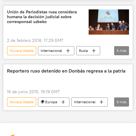
Roskomnadzor
Rusia
🌍 Europa
medios de comunicación
Unión de Periodistas rusa considera
humana la decisión judicial sobre
corresponsal uzbeko
2 de febrero 2018, 17:29 GMT
Novaya Gazeta
Internacional
Rusia
5
más
Uzbekistán
Unión de Periodistas de Rusia (UPR)
Reportero ruso detenido en Donbás regresa a la patria
periodistas
juicio
noticias
16 de junio 2015, 19:19 GMT
Novaya Gazeta
🌍 Europa
Internacional
9
más
Ucrania
Donetsk
Pável Kaniguin
Dmitri Murátov
Ministerio de Asuntos Exteriores de Rusia