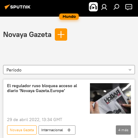
Mundo
Novaya Gazeta
Período
El regulador ruso bloquea acceso al
diario 'Novaya Gazeta.Europe'
29 de abril 2022, 13:34 GMT
Novaya Gazeta
Internacional
4
más