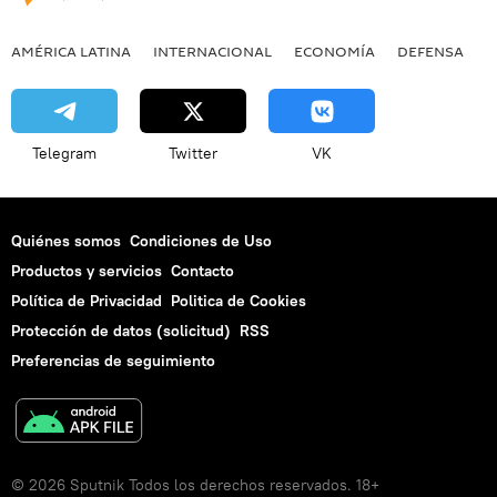
AMÉRICA LATINA
INTERNACIONAL
ECONOMÍA
DEFENSA
M
Telegram
Twitter
VK
Quiénes somos
Condiciones de Uso
Productos y servicios
Contacto
Política de Privacidad
Politica de Cookies
Protección de datos (solicitud)
RSS
Preferencias de seguimiento
© 2026 Sputnik Todos los derechos reservados. 18+