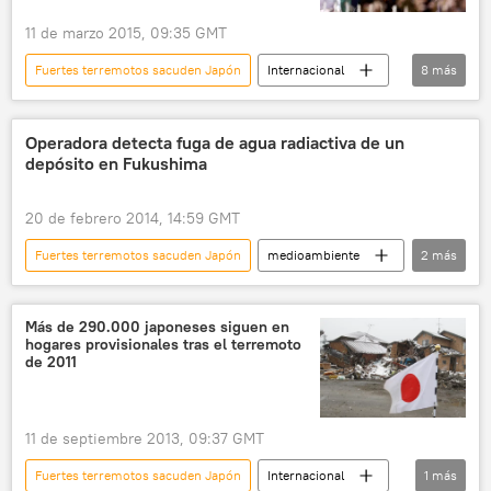
11 de marzo 2015, 09:35 GMT
Fuertes terremotos sacuden Japón
Internacional
8
más
📰 Accidente de Fukushima
Japón
Shinzo Abe
terremoto
tsunami
Operadora detecta fuga de agua radiactiva de un
depósito en Fukushima
🌏 Asia
Fukushima
noticias
20 de febrero 2014, 14:59 GMT
Fuertes terremotos sacuden Japón
medioambiente
2
más
sociedad
noticias
Más de 290.000 japoneses siguen en
hogares provisionales tras el terremoto
de 2011
11 de septiembre 2013, 09:37 GMT
Fuertes terremotos sacuden Japón
Internacional
1
más