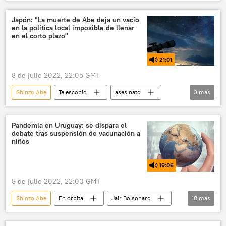
Japón
control de armas
Asesinato de Shinzo Abe
Japón: "La muerte de Abe deja un vacío
en la política local imposible de llenar
en el corto plazo"
21:01
8 de julio 2022, 22:05 GMT
Shinzo Abe
Telescopio
asesinato
3
más
Japón
magnicidio
primer ministro
Pandemia en Uruguay: se dispara el
debate tras suspensión de vacunación a
niños
19:06
8 de julio 2022, 22:00 GMT
Shinzo Abe
En órbita
Jair Bolsonaro
10
más
Brasil