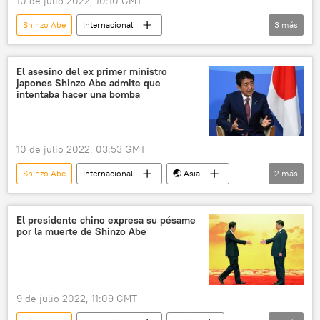
10 de julio 2022, 10:10 GMT
Shinzo Abe
Internacional
3
más
Asesinato de Shinzo Abe
🌏 Asia
Japón
El asesino del ex primer ministro
japones Shinzo Abe admite que
intentaba hacer una bomba
10 de julio 2022, 03:53 GMT
Shinzo Abe
Internacional
🌏 Asia
2
más
Japón
Asesinato de Shinzo Abe
El presidente chino expresa su pésame
por la muerte de Shinzo Abe
9 de julio 2022, 11:09 GMT