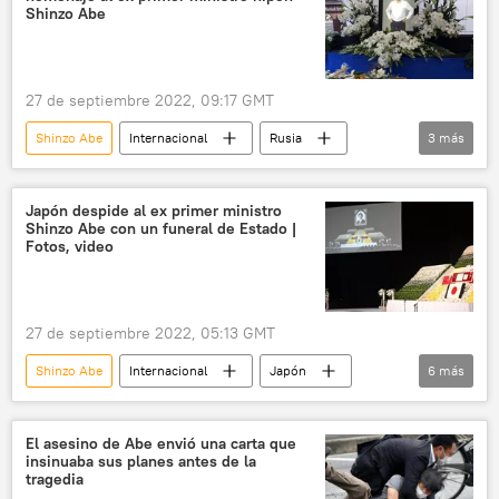
📰 Tensiones en torno a Taiwán
Shinzo Abe
27 de septiembre 2022, 09:17 GMT
Shinzo Abe
Internacional
Rusia
3
más
Japón
🌏 Asia
fallecimiento
Japón despide al ex primer ministro
Shinzo Abe con un funeral de Estado |
Fotos, video
27 de septiembre 2022, 05:13 GMT
Shinzo Abe
Internacional
Japón
6
más
Fumio Kishida
Asesinato de Shinzo Abe
Tokio
la India
El asesino de Abe envió una carta que
insinuaba sus planes antes de la
Agencia Internacional de Energía
tragedia