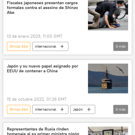
🌏 Asia
🌍 Europa
Fiscales japoneses presentan cargos
formales contra el asesino de Shinzo
Unión Europea (UE)
EEUU
OTAN
Abe
13 de enero 2023, 11:00 GMT
Shinzo Abe
Internacional
3
más
Asesinato de Shinzo Abe
Japón
🌏 Asia
Japón y su nuevo papel asignado por
EEUU de contener a China
15 de octubre 2022, 01:26 GMT
Shinzo Abe
Internacional
Japón
6
más
China
Taiwán
Global Times
Fumio Kishida
Pekín
Representantes de Rusia rinden
homenaje al ex primer ministro nipón