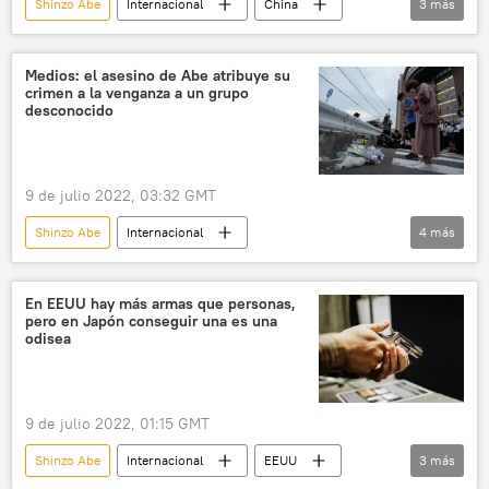
Shinzo Abe
Internacional
China
3
más
Japón
🌏 Asia
Xi Jinping
Medios: el asesino de Abe atribuye su
crimen a la venganza a un grupo
desconocido
9 de julio 2022, 03:32 GMT
Shinzo Abe
Internacional
4
más
Asesinato de Shinzo Abe
Japón
🌏 Asia
asesinato
En EEUU hay más armas que personas,
pero en Japón conseguir una es una
odisea
9 de julio 2022, 01:15 GMT
Shinzo Abe
Internacional
EEUU
3
más