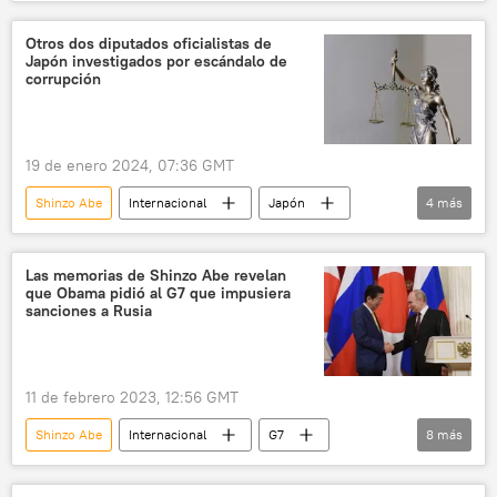
Tetsuya Yamagami
Japón
🌏 Asia
Otros dos diputados oficialistas de
Japón investigados por escándalo de
corrupción
19 de enero 2024, 07:36 GMT
Shinzo Abe
Internacional
Japón
4
más
corrupción
Fumio Kishida
Partido Liberal Demócrata (PLD) de Japón
Las memorias de Shinzo Abe revelan
que Obama pidió al G7 que impusiera
🌏 Asia
sanciones a Rusia
11 de febrero 2023, 12:56 GMT
Shinzo Abe
Internacional
G7
8
más
Barack Obama
Rusia
sanciones