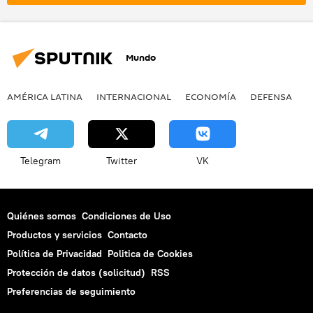
💬 Opinión y Análisis
Asesinato de Shinzo Abe
Mundo
AMÉRICA LATINA
INTERNACIONAL
ECONOMÍA
DEFENSA
M
Telegram
Twitter
VK
Quiénes somos
Condiciones de Uso
Productos y servicios
Contacto
Política de Privacidad
Politica de Cookies
Protección de datos (solicitud)
RSS
Preferencias de seguimiento