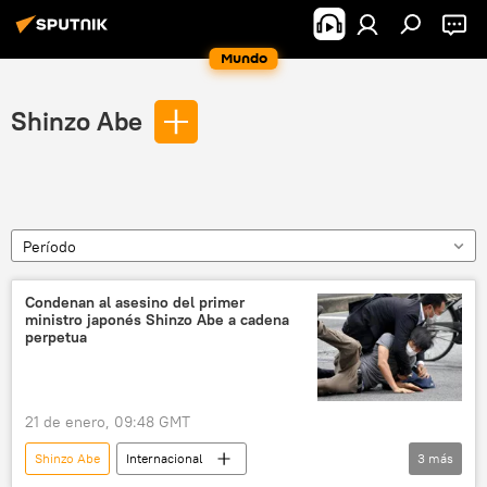
Mundo
Shinzo Abe
Período
Condenan al asesino del primer
ministro japonés Shinzo Abe a cadena
perpetua
21 de enero, 09:48 GMT
Shinzo Abe
Internacional
3
más