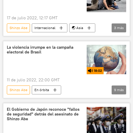
Gobierno de Japón
17 de julio 2022, 12:17 GMT
Shinzo Abe
Internacional
🌏 Asia
3
más
Japón
asesinato
cartas
La violencia irrumpe en la campaña
electoral de Brasil
18:02
11 de julio 2022, 22:00 GMT
Shinzo Abe
En órbita
9
más
Confederación de Nacionalidades Indígenas de Ecuador (Conaie)
📰 Paro Nacional en Ecuador (2022)
Ecuador
El Gobierno de Japón reconoce "fallos
de seguridad" detrás del asesinato de
Asesinato de Shinzo Abe
Japón
Shinzo Abe
Jair Bolsonaro
Luiz Inacio Lula da Silva