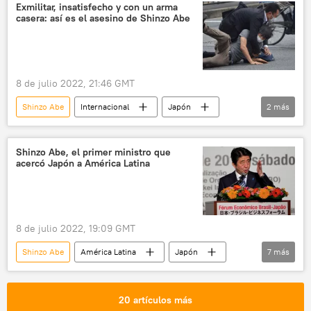
Ola de incendios en la Amazonía (2019)
Exmilitar, insatisfecho y con un arma
casera: así es el asesino de Shinzo Abe
amazonía
Pfizer
El coronavirus en Uruguay
Luis Lacalle Pou
Gobierno de Uruguay
8 de julio 2022, 21:46 GMT
coronavirus en América Latina
Shinzo Abe
Internacional
Japón
2
más
vacunación contra el COVID-19
Japón
Tetsuya Yamagami
Asesinato de Shinzo Abe
Shinzo Abe, el primer ministro que
acercó Japón a América Latina
8 de julio 2022, 19:09 GMT
Shinzo Abe
América Latina
Japón
7
más
Mercosur
Alianza del Pacífico
Uruguay
Paraguay
Colombia
20 artículos más