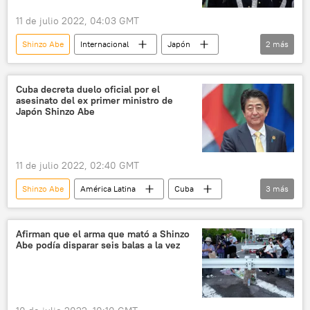
Partido de los Trabajadores (PT) de Brasil
11 de julio 2022, 04:03 GMT
Gobierno de Brasil
Shinzo Abe
Internacional
Japón
2
más
🌏 Asia
Asesinato de Shinzo Abe
Cuba decreta duelo oficial por el
asesinato del ex primer ministro de
Japón Shinzo Abe
11 de julio 2022, 02:40 GMT
Shinzo Abe
América Latina
Cuba
3
más
Japón
🌏 Asia
Asesinato de Shinzo Abe
Afirman que el arma que mató a Shinzo
Abe podía disparar seis balas a la vez