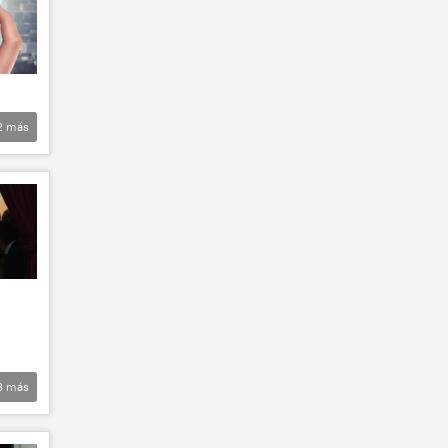
2
más
8
más