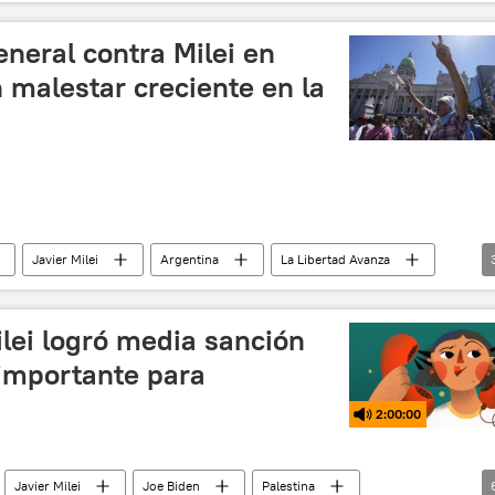
ina
Fondo Monetario Internacional (FMI)
neral contra Milei en
 malestar creciente en la
Javier Milei
Argentina
La Libertad Avanza
pinión y Análisis
lei logró media sanción
 importante para
2:00:00
Javier Milei
Joe Biden
Palestina