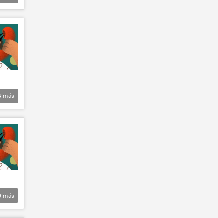
4
más
9
más