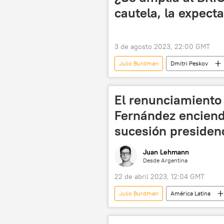
cautela, la expecta
3 de agosto 2023, 22:00 GMT
Julio Burdman
Dmitri Peskov
Ejército de Liberación Nacional (ELN)
Senado de Colombia
📰 Proc
El renunciamiento 
Congreso Nacional de Chile
Fernández enciende
sucesión presidenc
Juan Lehmann
Desde Argentina
22 de abril 2023, 12:04 GMT
Julio Burdman
América Latina
Mauricio Macri
Alberto Fern
Horacio Rodríguez Larreta
Ja