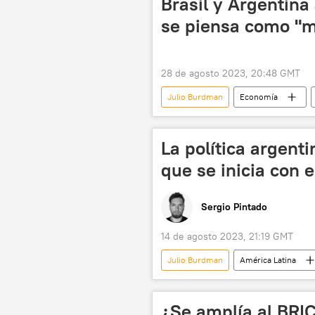
Brasil y Argentina
se piensa como "m
28 de agosto 2023, 20:48 GMT
Julio Burdman
Economía
Fernando Haddad
China
Fondo Monetario Internacional (FMI)
La política argent
que se inicia con e
Sergio Pintado
14 de agosto 2023, 21:19 GMT
Julio Burdman
América Latina
política
BCRA
💬 Op
¿Se amplía al BRIC