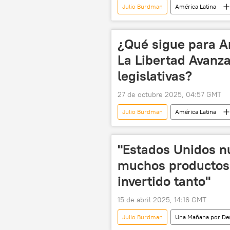
Julio Burdman
América Latina
Mercosur
acuerdo comercial
¿Qué sigue para Ar
La Libertad Avanza
legislativas?
27 de octubre 2025, 04:57 GMT
Julio Burdman
América Latina
política
💬 Opinión y Análisis
"Estados Unidos n
muchos productos 
invertido tanto"
15 de abril 2025, 14:16 GMT
Julio Burdman
Una Mañana por De