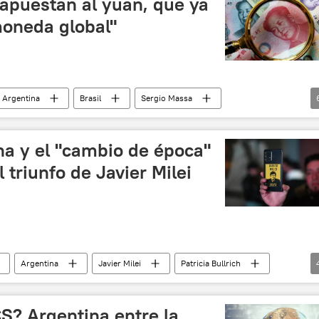
 apuestan al yuan, que ya
oneda global"
Argentina
Brasil
Sergio Massa
Luiz Inacio Lula da Silva
💶 Divisas
yuan
ina y el "cambio de época"
l triunfo de Javier Milei
Argentina
Javier Milei
Patricia Bullrich
inión y Análisis
Sergio Massa
S? Argentina entre la