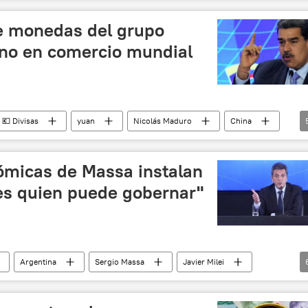
política
💬 Opinión y Análisis
e monedas del grupo
no en comercio mundial
💶 Divisas
yuan
Nicolás Maduro
China
nezuela
comercio
📈 Mercados y finanzas
micas de Massa instalan
 es quien puede gobernar"
Argentina
Sergio Massa
Javier Milei
devaluación
📈 Mercados y finanzas
política
nión y Análisis