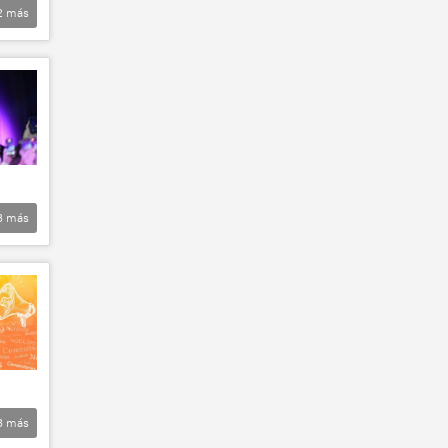
2
más
3
más
3
más