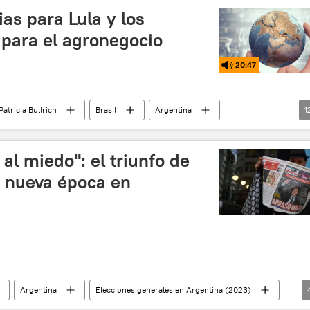
stas
elecciones
ias para Lula y los
 para el agronegocio
20:47
Patricia Bullrich
Brasil
Argentina
1
ribunal Federal
agroindustria
agrotóxicos
da Silva
indígenas
pueblos indígenas
al miedo": el triunfo de
de incendios en la Amazonía (2019)
amazonía
a nueva época en
Argentina
Elecciones generales en Argentina (2023)