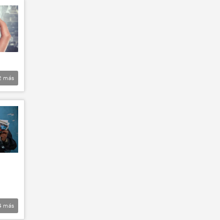
2
más
4
más