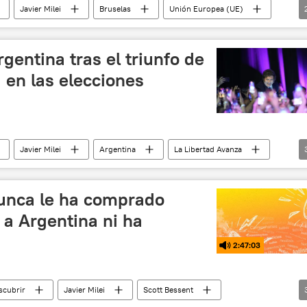
Javier Milei
Bruselas
Unión Europea (UE)
gentina tras el triunfo de
 en las elecciones
Javier Milei
Argentina
La Libertad Avanza
EEUU
unca le ha comprado
a Argentina ni ha
2:47:03
scubrir
Javier Milei
Scott Bessent