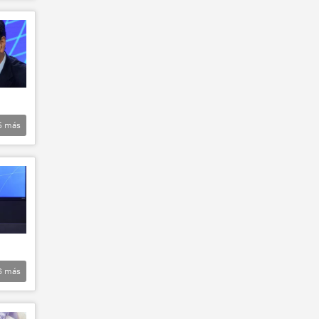
5
más
6
más