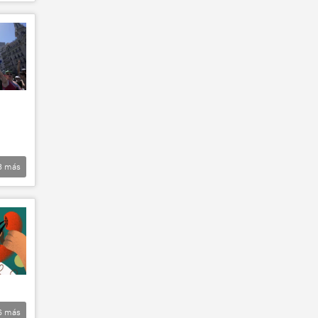
3
más
6
más