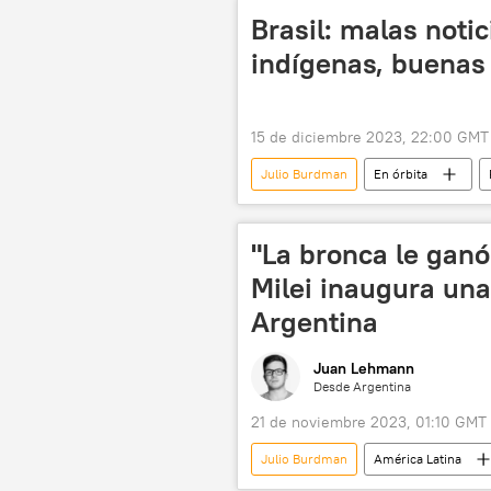
París
política
prote
Brasil: malas notic
indígenas, buenas
15 de diciembre 2023, 22:00 GMT
Julio Burdman
En órbita
Congreso de Brasil
Supremo T
agronegocio
Luiz Inacio Lula 
"La bronca le ganó 
comunidades indígenas
Ola 
Milei inaugura un
Jair Bolsonaro
Argentina
Juan Lehmann
Desde Argentina
21 de noviembre 2023, 01:10 GMT
Julio Burdman
América Latina