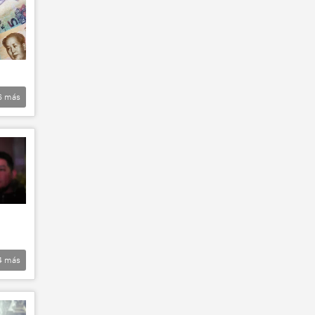
6
más
4
más