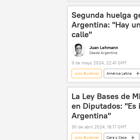
Argentina
EEUU
Ch
Segunda huelga ge
Argentina: "Hay un
calle"
Juan Lehmann
Desde Argentina
9 de mayo 2024, 22:41 GMT
Julio Burdman
América Latina
política
huelga
💬 O
La Ley Bases de Mi
en Diputados: "Es
Argentina"
30 de abril 2024, 18:17 GMT
Julio Burdman
Cara o Ceca