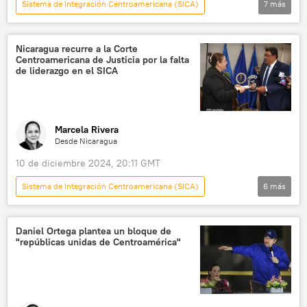
Sistema de Integración Centroamericana (SICA)
7
más
Nicaragua-Rusia: Línea Directa
política
Ministerio de Desarrollo Económico de Rusia
Nicaragua recurre a la Corte
Centroamericana de Justicia por la falta
Donald Trump
Nicaragua
Caribe
de liderazgo en el SICA
EEUU
Marcela Rivera
Desde Nicaragua
10 de diciembre 2024, 20:11 GMT
Sistema de Integración Centroamericana (SICA)
6
más
América Latina
Nicaragua
Gobierno de Nicaragua
Daniel Ortega
Daniel Ortega plantea un bloque de
"repúblicas unidas de Centroamérica"
política
Centroamérica