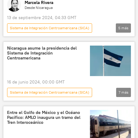
Marcela Rivera
Desde Nicaragua
13 de septiembre 2024, 04:33 GMT
Sistema de Integración Centroamericana (SICA)
5
más
América Latina
Daniel Ortega
Nicaragua
Centroamérica
México
Nicaragua asume la presidencia del
Sistema de Integración
Centroamericana
16 de junio 2024, 00:00 GMT
Sistema de Integración Centroamericana (SICA)
7
más
América Latina
Daniel Ortega
Nicaragua
Honduras
El Salvador
Entre el Golfo de México y el Océano
Pacífico: AMLO inaugura un tramo del
política
Centroamérica
Tren Interoceánico