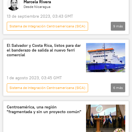
Marcela Rivera
Desde Nicaragua
13 de septiembre 2023, 03:43 GMT
Sistema de Integración Centroamericana (SICA)
9
más
América Latina
Centroamérica
política
Denis Moncada
Nicaragua
El Salvador y Costa Rica, listos para dar
el banderazo de salida al nuevo ferri
Guatemala
Honduras
comercial
Alejandro Giammattei
💬 Entrevistas
1 de agosto 2023, 03:45 GMT
Sistema de Integración Centroamericana (SICA)
6
más
Economía
📈 Mercados y finanzas
El Salvador
Costa Rica
Honduras
Centroamérica, una región
"fragmentada y sin un proyecto común"
Nicaragua