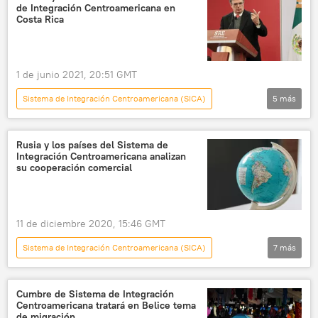
de Integración Centroamericana en
visita oficial
Costa Rica
1 de junio 2021, 20:51 GMT
Sistema de Integración Centroamericana (SICA)
5
más
América Latina
México
EEUU
migración
Costa Rica
Rusia y los países del Sistema de
Integración Centroamericana analizan
su cooperación comercial
11 de diciembre 2020, 15:46 GMT
Sistema de Integración Centroamericana (SICA)
7
más
Economía
América Latina
Internacional
Rusia
América Central
Cumbre de Sistema de Integración
Centroamericana tratará en Belice tema
comercio
noticias
de migración