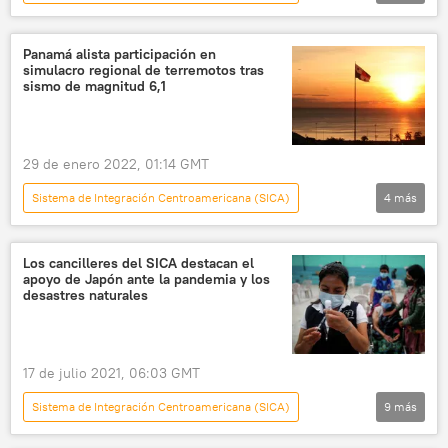
América Latina
Caricom
Panamá alista participación en
simulacro regional de terremotos tras
sismo de magnitud 6,1
29 de enero 2022, 01:14 GMT
Sistema de Integración Centroamericana (SICA)
4
más
América Latina
Panamá
terremoto
Centroamérica
Los cancilleres del SICA destacan el
apoyo de Japón ante la pandemia y los
desastres naturales
17 de julio 2021, 06:03 GMT
Sistema de Integración Centroamericana (SICA)
9
más
América Latina
Japón
Guatemala