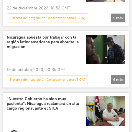
22 de diciembre 2023, 18:53 GMT
Sistema de Integración Centroamericana (SICA)
9
más
Corredor Interoceánico
México
transporte
Sputnik Explica
Nicaragua apuesta por trabajar con la
región latinoamericana para abordar la
Andrés Manuel López Obrador
Oaxaca
migración
Salina Cruz
transporte de pasajeros
Tren Transístmico
19 de octubre 2023, 20:35 GMT
Sistema de Integración Centroamericana (SICA)
6
más
América Latina
Nicaragua
migración
sociedad
EEUU
"Nuestro Gobierno ha sido muy
paciente": Nicaragua reclamará un alto
Objetivos de Desarrollo Sostenible (ODS)
cargo regional ante el SICA