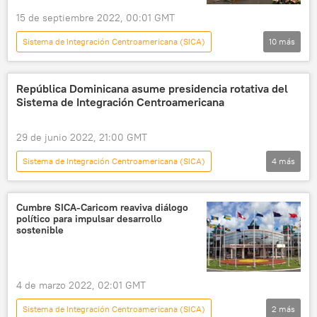
15 de septiembre 2022, 00:01 GMT
Sistema de Integración Centroamericana (SICA)
10
más
América Latina
💬 Opinión y Análisis
Centroamérica
Nayib Bukele
República Dominicana asume presidencia rotativa del
Sistema de Integración Centroamericana
El Salvador
Nicaragua
Guatemala
Honduras
Costa Rica
integración
29 de junio 2022, 21:00 GMT
Sistema de Integración Centroamericana (SICA)
4
más
América Latina
Centroamérica
Panamá
República Dominicana
Cumbre SICA-Caricom reaviva diálogo
político para impulsar desarrollo
sostenible
4 de marzo 2022, 02:01 GMT
Sistema de Integración Centroamericana (SICA)
2
más