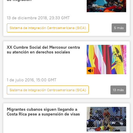
13 de diciembre 2018, 23:33 GMT
Sistema de Integración Centroamericana (SICA)
5
más
América Latina
Internacional
Belice
migración
noticias
XX Cumbre Social del Mercosur centra
su atención en derechos sociales
1 de julio 2016, 15:00 GMT
Sistema de Integración Centroamericana (SICA)
13
más
500 millones
Radio
Uruguay
Honduras
Colombia
Venezuela
Migrantes cubanos siguen llegando a
Costa Rica pese a suspensión de visas
Evo Morales
Michelle Obama
Reina Letizia
Mercosur
CNN