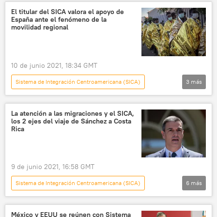
cambio climático
desastres naturales
El titular del SICA valora el apoyo de
España ante el fenómeno de la
coronavirus
COVID-19
movilidad regional
pandemia de coronavirus
El Salvador
10 de junio 2021, 18:34 GMT
Sistema de Integración Centroamericana (SICA)
3
más
España
Guatemala
Marco Integral Regional de Protección y Soluciones (MIRPS)
La atención a las migraciones y el SICA,
los 2 ejes del viaje de Sánchez a Costa
Rica
9 de junio 2021, 16:58 GMT
Sistema de Integración Centroamericana (SICA)
6
más
España
Pedro Sánchez
Costa Rica
Centroamérica
migración
México y EEUU se reúnen con Sistema