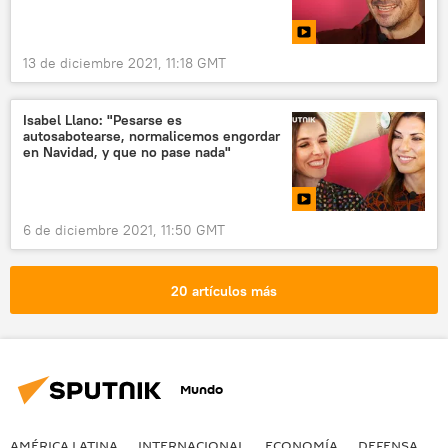
13 de diciembre 2021, 11:18 GMT
Isabel Llano: "Pesarse es
autosabotearse, normalicemos engordar
en Navidad, y que no pase nada"
6 de diciembre 2021, 11:50 GMT
20 artículos más
Mundo
AMÉRICA LATINA
INTERNACIONAL
ECONOMÍA
DEFENSA
M