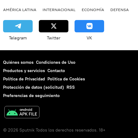
AMÉRICA LATINA
INTERNACIONAL
ECONOMÍA
DEFENSA
M
Telegram
Twitter
VK
Quiénes somos
Condiciones de Uso
Productos y servicios
Contacto
Política de Privacidad
Politica de Cookies
Protección de datos (solicitud)
RSS
Preferencias de seguimiento
© 2026 Sputnik Todos los derechos reservados. 18+