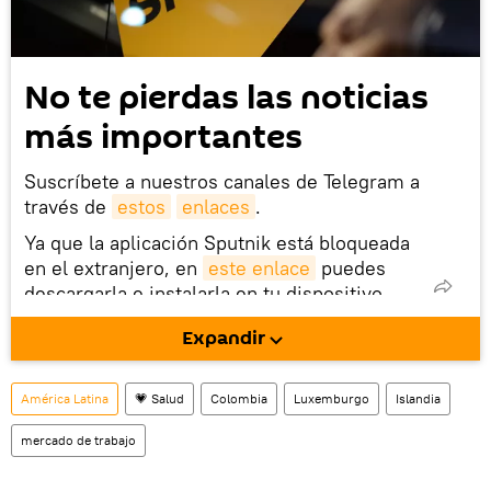
No te pierdas las noticias
más importantes
Suscríbete a nuestros canales de Telegram a
través de
estos
enlaces
.
Ya que la aplicación Sputnik está bloqueada
en el extranjero, en
este enlace
puedes
descargarla e instalarla en tu dispositivo
móvil (¡solo para Android!).
Expandir
También tenemos una cuenta
en la red 
social rusa VK
.
América Latina
💗 Salud
Colombia
Luxemburgo
Islandia
mercado de trabajo