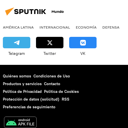
Mundo
AMÉRICA LATINA
INTERNACIONAL
ECONOMÍA
DEFENSA
M
Telegram
Twitter
VK
Quiénes somos
Condiciones de Uso
Productos y servicios
Contacto
Política de Privacidad
Politica de Cookies
Protección de datos (solicitud)
RSS
Preferencias de seguimiento