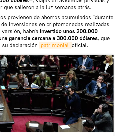
000 dólares
—, viajes en avionetas privadas y
r que salieron a la luz semanas atrás.
dos provienen de ahorros acumulados "durante
y de inversiones en criptomonedas realizadas
 versión, habría
invertido unos 200.000
 una ganancia cercana a 300.000 dólares
, que
a su declaración
patrimonial 
oficial.