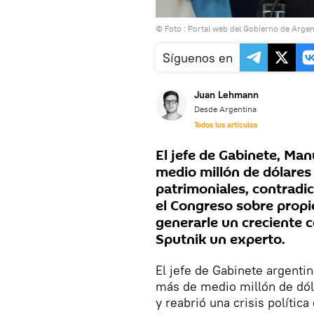
© Foto : Portal web del Gobierno de Argen
Síguenos en
Juan Lehmann
Desde Argentina
Todos los artículos
El jefe de Gabinete, Ma
medio millón de dólares
patrimoniales, contradi
el Congreso sobre propi
generarle un creciente co
Sputnik un experto.
El jefe de Gabinete argenti
más de medio millón de dól
y reabrió una crisis polític