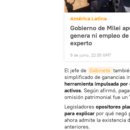
América Latina
Gobierno de Milei ap
genera ni empleo de c
experto
9 de junio, 22:35 GMT
El jefe de
Gabinete 
tambié
simplificado de ganancias i
herramienta impulsada por el
activos
. Según afirmó, paga
omisión patrimonial fue un "
Legisladores
opositores pla
para explicar
por qué negó p
ahora admite la existencia 
anteriores.