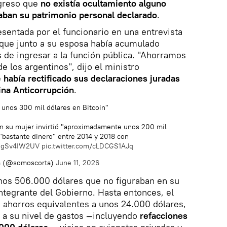
ngreso que
no existía ocultamiento alguno
raban su patrimonio personal declarado
.
esentada por el funcionario en una entrevista
ó que junto a su esposa había acumulado
 de ingresar a la función pública. "Ahorramos
e los argentinos", dijo el ministro
e
había rectificado sus declaraciones juradas
ina Anticorrupción
.
unos 300 mil dólares en Bitcoin"
n su mujer invirtió "aproximadamente unos 200 mil
"bastante dinero" entre 2014 y 2018 con
/UgSv4IW2UV
pic.twitter.com/cLDCGS1AJq
a (@somoscorta)
June 11, 2026
unos 506.000 dólares que no figuraban en su
tegrante del Gobierno. Hasta entonces, el
 ahorros equivalentes a unos 24.000 dólares,
e a su nivel de gastos —incluyendo
refacciones