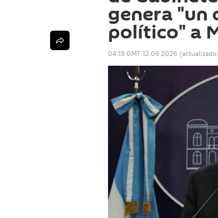
genera "un 
político" a 
04:13 GMT 12.06.2026
(actualizado