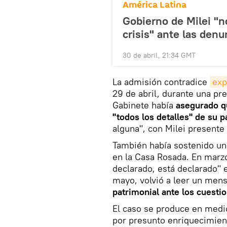
América Latina
Gobierno de Milei "n
crisis" ante las denu
30 de abril, 21:34 GMT
La admisión contradice
exp
29 de abril, durante una pr
Gabinete había
asegurado q
"todos los detalles" de su 
alguna", con Milei presente 
También había sostenido un
en la Casa Rosada. En marzo
declarado, está declarado" 
mayo, volvió a leer un mens
patrimonial ante los cuest
El caso se produce en medio
por presunto enriquecimient