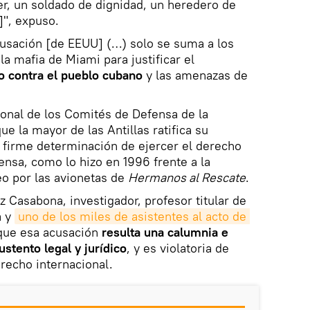
der, un soldado de dignidad, un heredero de
]", expuso.
usación [de EEUU] (…) solo se suma a los
a mafia de Miami para justificar el
o contra el pueblo cubano
y las amenazas de
onal de los Comités de Defensa de la
e la mayor de las Antillas ratifica su
 firme determinación de ejercer el derecho
fensa, como lo hizo en 1996 frente a la
eo por las avionetas de
Hermanos al Rescate
.
 Casabona, investigador, profesor titular de
a y
uno de los miles de asistentes al acto de 
k que esa acusación
resulta una calumnia e
ustento legal y jurídico
, y es violatoria de
recho internacional.