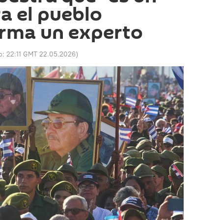
a el pueblo
irma un experto
o:
22:11 GMT 22.05.2026
)