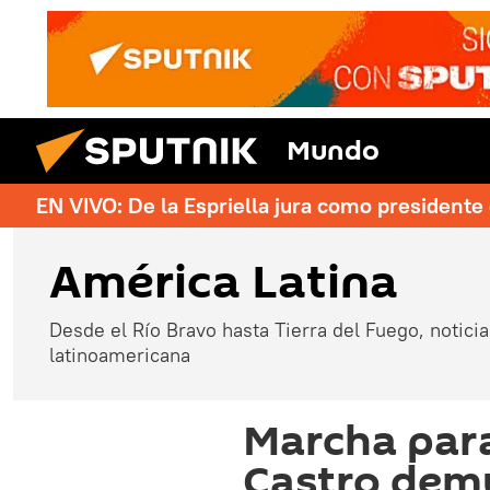
Mundo
EN VIVO: De la Espriella jura como president
América Latina
Desde el Río Bravo hasta Tierra del Fuego, noticias
latinoamericana
Marcha para
Castro demu