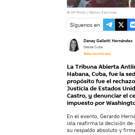
© AP Photo / Ramon Espinosa
Síguenos en
Danay Galletti Hernández
Desde Cuba
Todos los artículos
La Tribuna Abierta Antii
Habana, Cuba, fue la se
propósito fue el rechaz
Justicia de Estados Unid
Castro, y denunciar el 
impuesto por Washingt
En el evento, Gerardo Herná
isla reafirma la decisión de 
su respaldo absoluto y firme