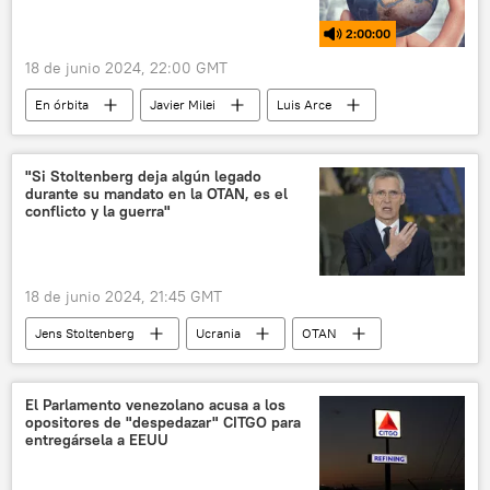
2:00:00
18 de junio 2024, 22:00 GMT
En órbita
Javier Milei
Luis Arce
Brasil
Argentina
China
Mercosur
Movimiento Al Socialismo (MAS)
"Si Stoltenberg deja algún legado
durante su mandato en la OTAN, es el
Bolivia
Gobierno de Bolivia
conflicto y la guerra"
Evo Morales
18 de junio 2024, 21:45 GMT
Jens Stoltenberg
Ucrania
OTAN
China
Global Times
conflictos
Defensa
🌍 Europa
El Parlamento venezolano acusa a los
opositores de "despedazar" CITGO para
entregársela a EEUU