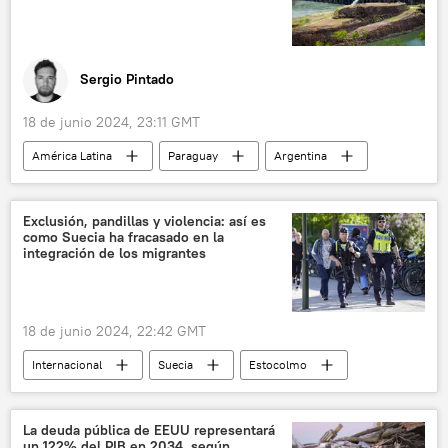
Sergio Pintado
18 de junio 2024, 23:11 GMT
América Latina
Paraguay
Argentina
Brasil
Javier Milei
Santiago Peña
energía
represas
Exclusión, pandillas y violencia: así es
como Suecia ha fracasado en la
📈 Mercados y finanzas
integración de los migrantes
18 de junio 2024, 22:42 GMT
Internacional
Suecia
Estocolmo
The Sun
seguridad
sociedad
violencia
migración
La deuda pública de EEUU representará
un 122% del PIB en 2034, según