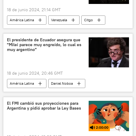
18 de junio 2024, 21:14 GMT
América Latina
Venezuela
Citgo
EEUU
Jorge Rodríguez
Gobierno de Venezuela
El presidente de Ecuador asegura que
"Milei parece muy engreído, lo cual es
muy argentino"
18 de junio 2024, 20:46 GMT
América Latina
Daniel Noboa
Javier Milei
Gustavo Petro
Ecuador
Argentina
Colombia
política
El FMI cambió sus proyecciones para
Argentina y pidió aprobar la Ley Bases
Nayib Bukele
El Salvador
2:00:00