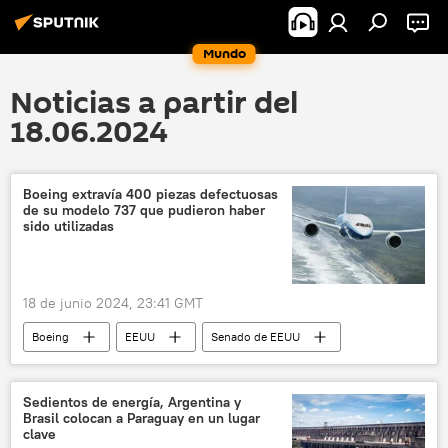
Mundo
Noticias a partir del
18.06.2024
Boeing extravía 400 piezas defectuosas
de su modelo 737 que pudieron haber
sido utilizadas
18 de junio 2024, 23:41 GMT
Boeing
EEUU
Senado de EEUU
aviación
aviones
Economía
empresas grandes
Sedientos de energía, Argentina y
Brasil colocan a Paraguay en un lugar
clave