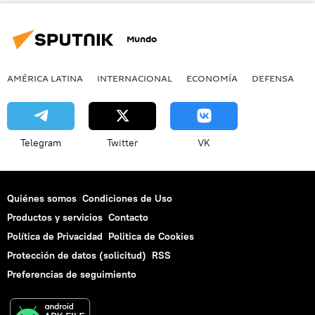
📈 Mercados y finanzas
Mundo
AMÉRICA LATINA
INTERNACIONAL
ECONOMÍA
DEFENSA
M
Telegram
Twitter
VK
Quiénes somos
Condiciones de Uso
Productos y servicios
Contacto
Política de Privacidad
Politica de Cookies
Protección de datos (solicitud)
RSS
Preferencias de seguimiento