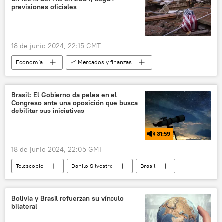
previsiones oficiales
18 de junio 2024, 22:15 GMT
Economía
📈 Mercados y finanzas
EEUU
PIB
deuda pública
Brasil: El Gobierno da pelea en el
Congreso ante una oposición que busca
debilitar sus iniciativas
31:59
18 de junio 2024, 22:05 GMT
Telescopio
Danilo Silvestre
Brasil
Ucrania
G7
BRICS
Bolivia y Brasil refuerzan su vínculo
bilateral