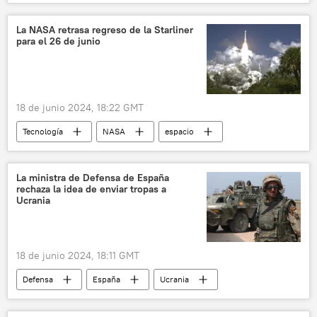
🌍 Europa
Ataque terrorista en el Crocus City Hall
Rusia
La NASA retrasa regreso de la Starliner
para el 26 de junio
18 de junio 2024, 18:22 GMT
Tecnología
NASA
espacio
EEUU
🚀 Conquista espacial
CST-100 Starliner
La ministra de Defensa de España
rechaza la idea de enviar tropas a
Ucrania
18 de junio 2024, 18:11 GMT
Defensa
España
Ucrania
📰 Operación rusa de desmilitarización y desnazificación de Ucrania