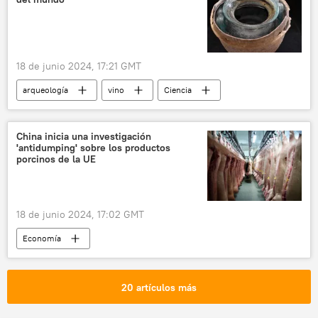
Andrés Manuel López Obrador
Casa Blanca
18 de junio 2024, 17:21 GMT
arqueología
vino
Ciencia
China inicia una investigación
'antidumping' sobre los productos
porcinos de la UE
18 de junio 2024, 17:02 GMT
Economía
Organización Mundial del Comercio (OMC)
China
Comisión Europea
20 artículos más
Unión Europea (UE)
carne de cerdo