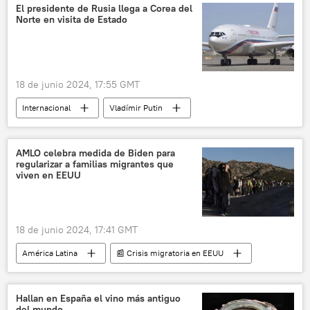
🌍 Europa
🛡️ Zonas de conflicto
El presidente de Rusia llega a Corea del
Norte en visita de Estado
18 de junio 2024, 17:55 GMT
Internacional
Vladímir Putin
Kim Jong-un
política
Corea del Norte
Rusia
🌏 Asia
AMLO celebra medida de Biden para
regularizar a familias migrantes que
viven en EEUU
18 de junio 2024, 17:41 GMT
América Latina
📰 Crisis migratoria en EEUU
migración
EEUU
México
política
Joe Biden
Hallan en España el vino más antiguo
del mundo