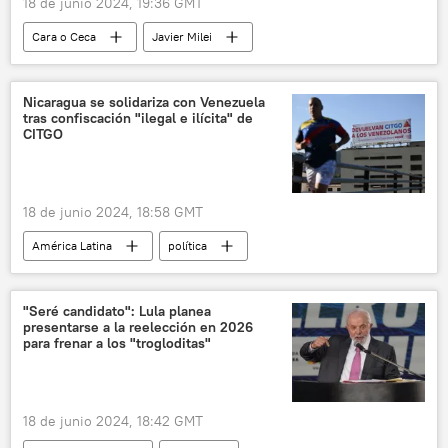
18 de junio 2024, 19:36 GMT
Cara o Ceca
Javier Milei
Gabriel Boric
Luis Caputo
Argentina
Chile
Francia
Nicaragua se solidariza con Venezuela
tras confiscación "ilegal e ilícita" de
Fondo Monetario Internacional (FMI)
CITGO
18 de junio 2024, 18:58 GMT
América Latina
política
Daniel Ortega
Rosario Murillo
Nicaragua
Venezuela
Citgo
"Seré candidato": Lula planea
presentarse a la reelección en 2026
Petróleos de Venezuela (PDVSA)
EEUU
para frenar a los "trogloditas"
Nicolás Maduro
📈 Mercados y finanzas
18 de junio 2024, 18:42 GMT