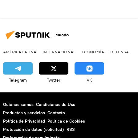
Mundo
AMÉRICA LATINA
INTERNACIONAL
ECONOMÍA
DEFENSA
M
Telegram
Twitter
VK
Quiénes somos
Condiciones de Uso
Productos y servicios
Contacto
Política de Privacidad
Politica de Cookies
Protección de datos (solicitud)
RSS
Preferencias de seguimiento