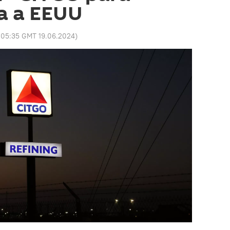
a a EEUU
:
05:35 GMT 19.06.2024
)