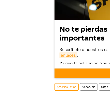
No te pierdas 
importantes
Suscríbete a nuestros ca
enlaces
.
Ya que la aplicación Sput
este enlace
puedes desca
móvil (¡solo para Android
También tenemos una cu
América Latina
Venezuela
Citgo