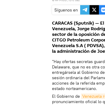
© AP Photo / Eric Gay
Síguenos en
CARACAS (Sputnik) — El 
Venezuela, Jorge Rodríg
sector de la oposición d
CITGO Petroleum Corporat
Venezuela S.A ( PDVSA),
la administración de Joe
"Hay ofertas secretas guard
Delaware, que no es otra co
entregársela al Gobierno de
sesión ordinaria del Parlame
acciones de la referida emp
estado norteamericano.
El Gobierno de
Venezuela r
pronunciamiento oficial lo 