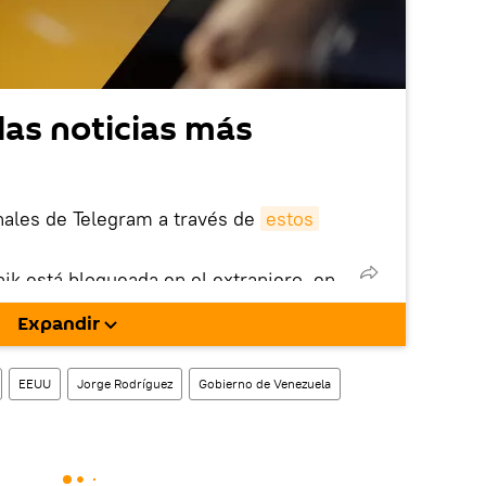
las noticias más
nales de Telegram a través de
estos
nik está bloqueada en el extranjero, en
rgarla e instalarla en tu dispositivo
Expandir
!).
enta
en la red social rusa VK
.
EEUU
Jorge Rodríguez
Gobierno de Venezuela