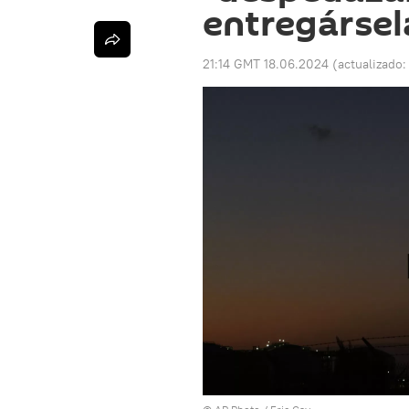
entregársel
21:14 GMT 18.06.2024
(actualizado