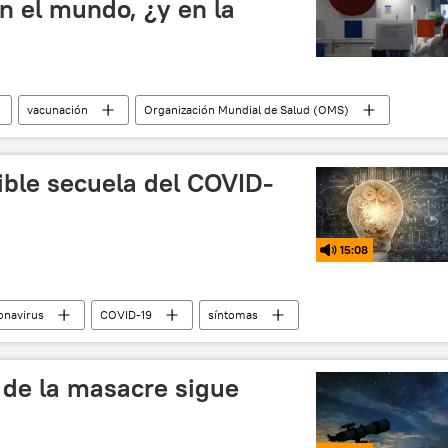
n el mundo, ¿y en la
vacunación
Organización Mundial de Salud (OMS)
ible secuela del COVID-
15:08
onavirus
COVID-19
síntomas
 de la masacre sigue