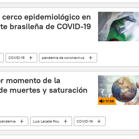
cerco epidemiológico en
nte brasileña de COVID-19
COVID-19
pandemia de coronavirus
or momento de la
de muertes y saturación
17:38
pandemia
Luis Lacalle Pou
COVID-19