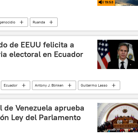
19:53
genocidio
Ruanda
do de EEUU felicita a
ria electoral en Ecuador
Ecuador
Antony J. Blinken
Guillermo Lasso
(2021)
l de Venezuela aprueba
ión Ley del Parlamento