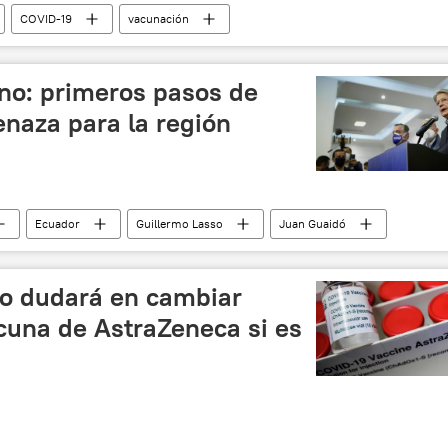
COVID-19
vacunación
no: primeros pasos de
naza para la región
Ecuador
Guillermo Lasso
Juan Guaidó
(2021)
o dudará en cambiar
cuna de AstraZeneca si es