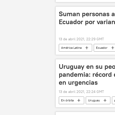
Suman personas a 
Ecuador por varia
13 de abril 2021, 22:29 GMT
América Latina
Ecuador
Uruguay en su pe
pandemia: récord 
en urgencias
13 de abril 2021, 22:24 GMT
En órbita
Uruguay