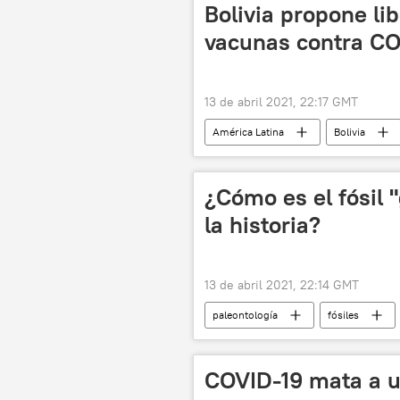
Bolivia propone li
vacunas contra CO
13 de abril 2021, 22:17 GMT
América Latina
Bolivia
vacunación contra el COVID-19
¿Cómo es el fósil 
la historia?
13 de abril 2021, 22:14 GMT
paleontología
fósiles
COVID-19 mata a u