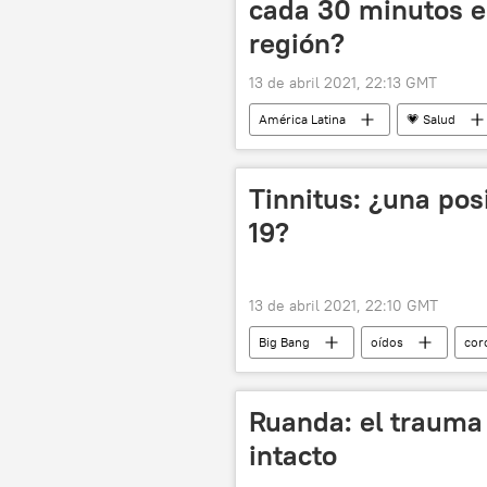
cada 30 minutos e
región?
13 de abril 2021, 22:13 GMT
América Latina
💗 Salud
COVID-19
📝 Reportajes
Tinnitus: ¿una pos
19?
13 de abril 2021, 22:10 GMT
Big Bang
oídos
cor
Ruanda: el trauma
intacto