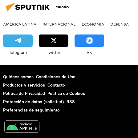
Mundo
AMÉRICA LATINA
INTERNACIONAL
ECONOMÍA
DEFENSA
M
Telegram
Twitter
VK
Quiénes somos
Condiciones de Uso
Productos y servicios
Contacto
Política de Privacidad
Politica de Cookies
Protección de datos (solicitud)
RSS
Preferencias de seguimiento