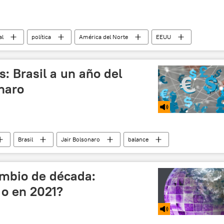
al
política
América del Norte
EEUU
i
ni en un ataque de EEUU
noticias
: Brasil a un año del
naro
Brasil
Jair Bolsonaro
balance
Economía
ambio de década:
o en 2021?