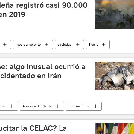
leña registró casi 90.000
en 2019
medioambiente
sociedad
Brasil
es
noticias
e: algo inusual ocurrió a
cidentado en Irán
erán
América del Norte
Internacional
Irán
Teherán
Ucrania
siniestro
ucitar la CELAC? La