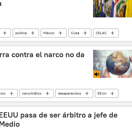
a
política
México
Cuba
CELAC
rra contra el narco no da
ico
narcotráfico
desaparecidos
EEUU
 de CELAC
Bolivia
Jeanine Áñez
 EEUU pasa de ser árbitro a jefe de
 Medio