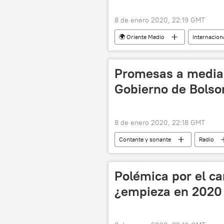
8 de enero 2020, 22:19 GMT
🌍 Oriente Medio
Internacion
Irán
Marco Enríquez-Ominam
El asesinato del general iraní Soleima
Promesas a medias
Gobierno de Bolso
8 de enero 2020, 22:18 GMT
Contante y sonante
Radio
Amazonia
corrupción
Polémica por el c
¿empieza en 2020 