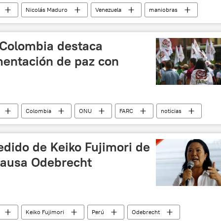
Nicolás Maduro
Venezuela
maniobras
 Colombia destaca
entación de paz con
Colombia
ONU
FARC
noticias
edido de Keiko Fujimori de
 causa Odebrecht
Keiko Fujimori
Perú
Odebrecht