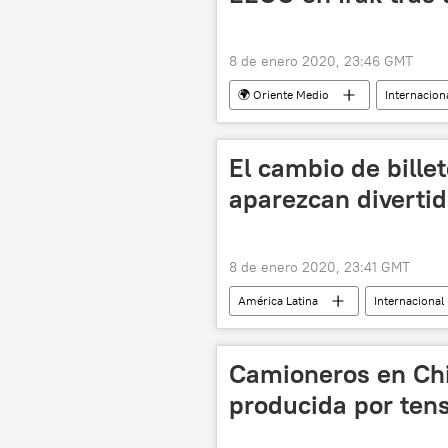
8 de enero 2020, 23:46 GMT
🌍 Oriente Medio
Internacion
El asesinato del general iraní Soleima
El cambio de bille
aparezcan divert
8 de enero 2020, 23:41 GMT
América Latina
Internacional
dinero
Argentina
bi
Camioneros en Chi
producida por tens