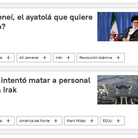
neí, el ayatolá que quiere
p?
al
Alí Jameneí
Irán
Revolución Islámica
noticias
 intentó matar a personal
 Irak
al
América del Norte
Mark Milley
EEUU
 iraní Soleimani en un ataque de EEUU
noticias