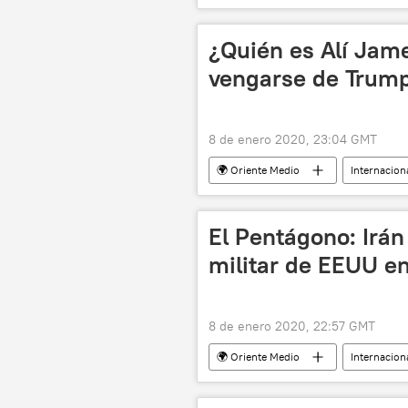
noticias
¿Quién es Alí Jame
vengarse de Trum
8 de enero 2020, 23:04 GMT
🌍 Oriente Medio
Internacion
musulmanes
islam
El Pentágono: Irán
militar de EEUU en
8 de enero 2020, 22:57 GMT
🌍 Oriente Medio
Internacion
Irán
El asesinato del general