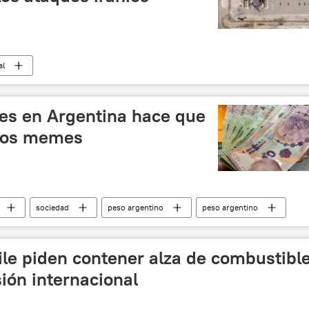
al
ni en un ataque de EEUU
noticias
tes en Argentina hace que
idos memes
sociedad
peso argentino
peso argentino
lletes
💶 Divisas
noticias
le piden contener alza de combustibl
ión internacional