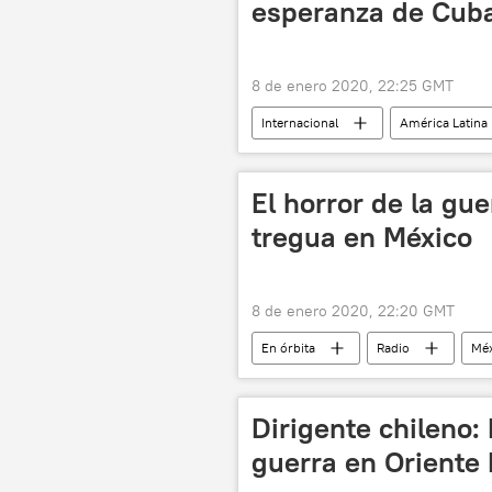
esperanza de Cub
8 de enero 2020, 22:25 GMT
Internacional
América Latina
noticias
El horror de la gue
tregua en México
8 de enero 2020, 22:20 GMT
En órbita
Radio
Méx
Irán
CELAC
Cumbre
🌍 Oriente Medio
Dirigente chileno:
guerra en Oriente