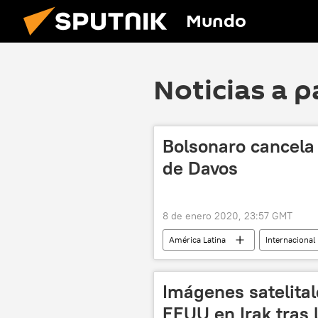
Mundo
Noticias a p
Bolsonaro cancela 
de Davos
8 de enero 2020, 23:57 GMT
América Latina
Internacional
El Foro Económico Mundial en Davos 
Imágenes satelita
EEUU en Irak tras 