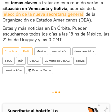
Los
temas claves
a tratar en esta reunión serán la
situación en Venezuela y Bolivia
, además de la
elección de la nueva secretaría general
de la
Organización de Estados Americanos (OEA).
Estas y más noticias en En Órbita. Pueden
escucharnos todos los días a las 18 hs de México, las
21 hs de Uruguay y las 0 GMT.
En órbita
Radio
México
narcotráfico
desaparecidos
EEUU
Irán
CELAC
Cumbre de CELAC
Bolivia
Jeanine Áñez
🌍 Oriente Medio
Suscríbete al boletín 'Lo