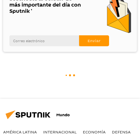
más importante del día con
Sputnik '
Mundo
AMÉRICA LATINA
INTERNACIONAL
ECONOMÍA
DEFENSA
M