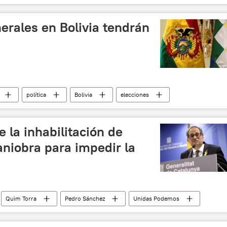
 Díaz-Canel Bermúdez
EEUU
Cuba
erales en Bolivia tendrán
política
Bolivia
elecciones
la inhabilitación de
niobra para impedir la
Quim Torra
Pedro Sánchez
Unidas Podemos
Obrero Español (PSOE)
noticias