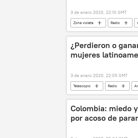
3 de enero 2020, 22:10 GMT
Zona violeta
Radio
¿Perdieron o ganar
mujeres latinoame
3 de enero 2020, 22:05 GMT
Telescopio
Radio
Ar
lucha de mujeres
vicepreside
política
Colombia: miedo y
por acoso de param