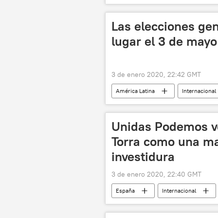
Leopoldo Cintra Frías
Miguel
sanciones
noticias
Las elecciones gen
lugar el 3 de mayo
3 de enero 2020, 22:42 GMT
América Latina
Internacional
noticias
Unidas Podemos ve 
Torra como una ma
investidura
3 de enero 2020, 22:40 GMT
España
Internacional
Cataluña
Partido Socialista 