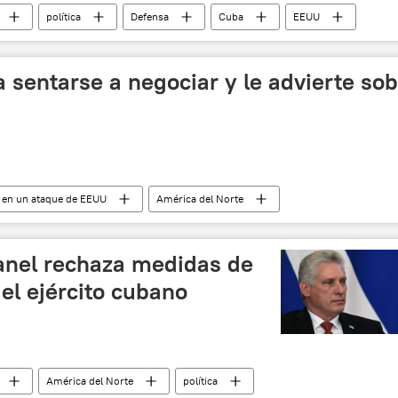
política
Defensa
Cuba
EEUU
Raúl Castro
Leopoldo Cintra Frías
sanciones
a sentarse a negociar y le advierte so
ni en un ataque de EEUU
América del Norte
io
política
EEUU
Irán
anel rechaza medidas de
el ejército cubano
América del Norte
política