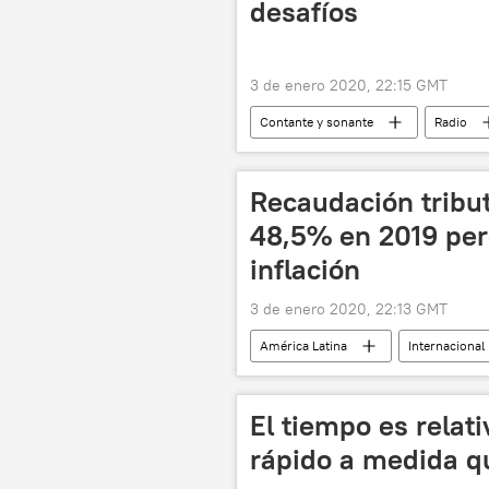
desafíos
3 de enero 2020, 22:15 GMT
Contante y sonante
Radio
Recaudación tribu
48,5% en 2019 per
inflación
3 de enero 2020, 22:13 GMT
América Latina
Internacional
noticias
El tiempo es relat
rápido a medida 