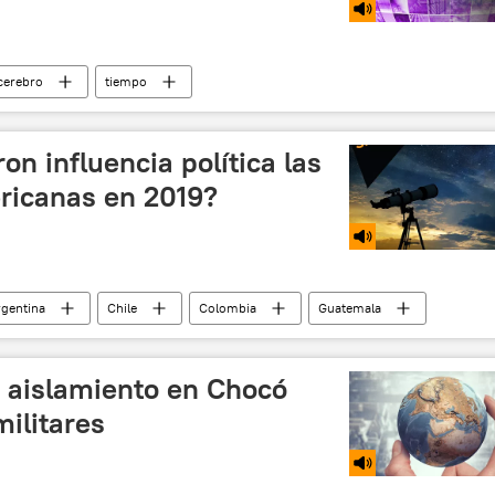
cerebro
tiempo
on influencia política las
ricanas en 2019?
gentina
Chile
Colombia
Guatemala
nta
igualdad de género
América Latina
 aislamiento en Chocó
ilitares