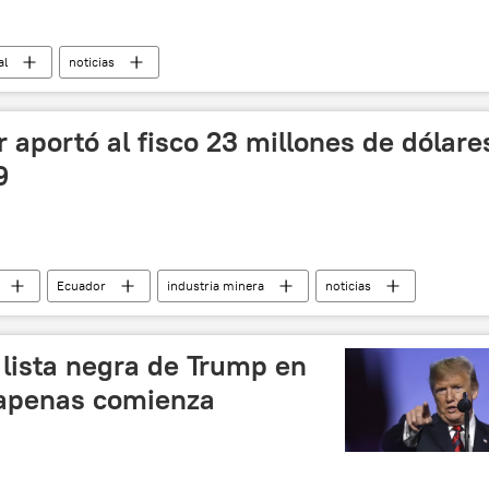
al
noticias
 aportó al fisco 23 millones de dólare
9
Ecuador
industria minera
noticias
a lista negra de Trump en
 apenas comienza