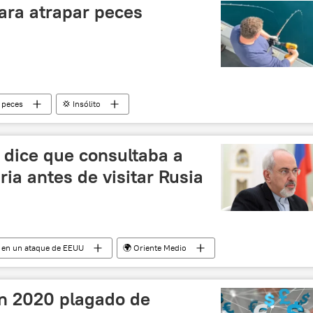
para atrapar peces
peces
💢 Insólito
n dice que consultaba a
ria antes de visitar Rusia
ni en un ataque de EEUU
🌍 Oriente Medio
Rusia
Irán
Siria
Mohamad Yavad Zarif
n 2020 plagado de