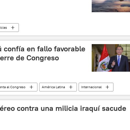
icias
 confía en fallo favorable
erre de Congreso
renta al Congreso
América Latina
Internacional
Congreso de Perú
noticias
reo contra una milicia iraquí sacude