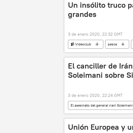
Un insólito truco 
grandes
3 de enero 2020, 22:32 GMT
📹 Videoclub
pesca
El canciller de Irá
Soleimani sobre Si
3 de enero 2020, 22:24 GMT
El asesinato del general iraní Soleima
Internacional
política
Qasem Soleimani
noticias
Unión Europea y u