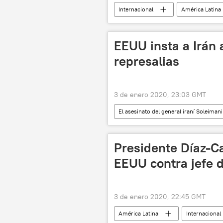
Internacional
América Latina
militares
Qasem Soleimani
noticias
EEUU insta a Irán 
represalias
3 de enero 2020, 23:03 GMT
El asesinato del general iraní Soleima
Internacional
🌍 Oriente Med
Qasem Soleimani
noticias
Presidente Díaz-C
EEUU contra jefe d
3 de enero 2020, 22:45 GMT
América Latina
Internacional