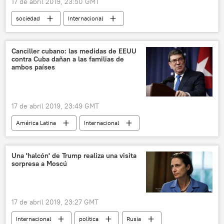
17 de abril 2019, 23:50 GMT
sociedad
Internacional
Vía Campesina
agroecología
reforma agraria
lucha campesina
Canciller cubano: las medidas de EEUU
contra Cuba dañan a las familias de
noticias
ambos países
17 de abril 2019, 23:49 GMT
América Latina
Internacional
América del Norte
Cuba
EEUU
Bruno Rodríguez
rechazo
Una 'halcón' de Trump realiza una visita
sorpresa a Moscú
sanciones
noticias
17 de abril 2019, 23:27 GMT
Internacional
política
Rusia