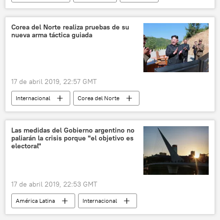
EEUU
Donald Trump
noticias
Corea del Norte realiza pruebas de su
nueva arma táctica guiada
17 de abril 2019, 22:57 GMT
Internacional
Corea del Norte
pruebas
🌏 Asia
armamento
noticias
Las medidas del Gobierno argentino no
paliarán la crisis porque "el objetivo es
electoral"
17 de abril 2019, 22:53 GMT
América Latina
Internacional
Argentina
crisis económica