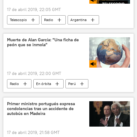
17 de abril 2019, 22:05 GMT
Telescopio
Radio
Argentina
dictadura
desaparecidos
identidad
memoria
Muerte de Alan García: "Una ficha de
peón que se inmola"
17 de abril 2019, 22:00 GMT
Radio
En órbita
Perú
Argentina
Venezuela
Portugal
Alan García
Odebrecht
suicidio
Primer ministro portugués expresa
condolencias tras un accidente de
corrupción
inflación
dinero
autobús en Madeira
17 de abril 2019, 21:58 GMT