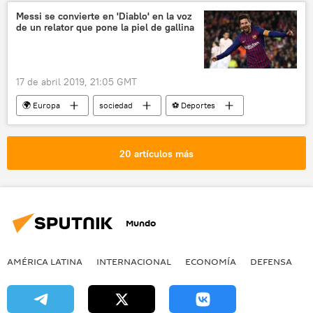
Francia
Vladímir Putin
restauración
Messi se convierte en 'Diablo' en la voz
de un relator que pone la piel de gallina
noticias
17 de abril 2019, 21:05 GMT
🌍 Europa
sociedad
⚽ Deportes
Internacional
Barcelona
Manchester
Lionel Messi
20 artículos más
Liga de Campeones
fútbol
España
noticias
Mundo
AMÉRICA LATINA
INTERNACIONAL
ECONOMÍA
DEFENSA
M