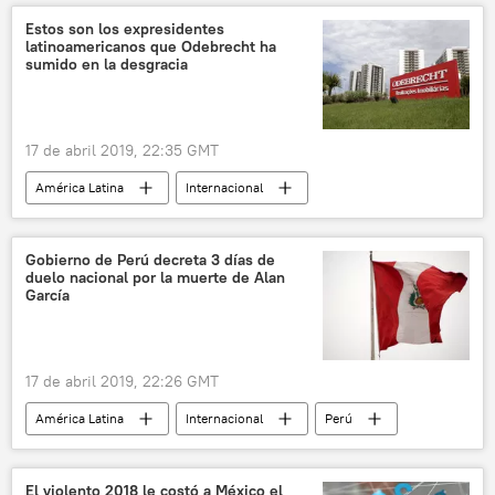
elecciones
debate
noticias
Estos son los expresidentes
latinoamericanos que Odebrecht ha
sumido en la desgracia
17 de abril 2019, 22:35 GMT
América Latina
Internacional
política
presidentes
corrupción
caso Lava Jato
Odebrecht
noticias
Gobierno de Perú decreta 3 días de
duelo nacional por la muerte de Alan
García
17 de abril 2019, 22:26 GMT
América Latina
Internacional
Perú
Alan García
Duelo Nacional
noticias
El violento 2018 le costó a México el