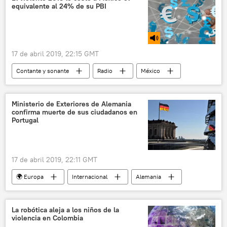
equivalente al 24% de su PBI
17 de abril 2019, 22:15 GMT
Contante y sonante
Radio
México
costos
Economía
Ministerio de Exteriores de Alemania
confirma muerte de sus ciudadanos en
Portugal
17 de abril 2019, 22:11 GMT
🌍 Europa
Internacional
Alemania
Portugal
confirmación
🧭 Destinos
noticias
La robótica aleja a los niños de la
violencia en Colombia