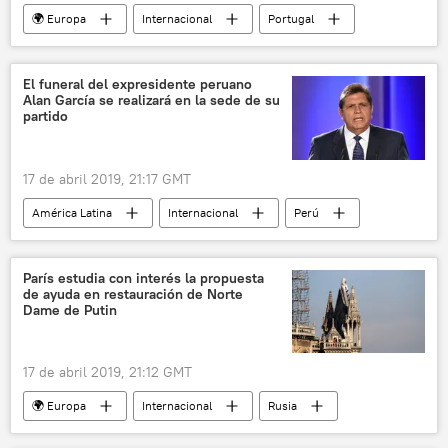
🌍 Europa
Internacional
Portugal
Antonio Costa
condolencias
accidente
noticias
El funeral del expresidente peruano
Alan García se realizará en la sede de su
partido
17 de abril 2019, 21:17 GMT
América Latina
Internacional
Perú
Alan García
expresidente
fallecimiento
noticias
París estudia con interés la propuesta
de ayuda en restauración de Norte
Dame de Putin
17 de abril 2019, 21:12 GMT
🌍 Europa
Internacional
Rusia
Incendio de la catedral de Notre Dame de París