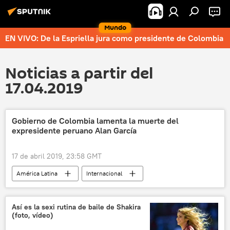
Mundo
EN VIVO: De la Espriella jura como presidente de Colombia
Noticias a partir del
17.04.2019
Gobierno de Colombia lamenta la muerte del
expresidente peruano Alan García
17 de abril 2019, 23:58 GMT
América Latina
Internacional
Colombia
Alan García
luto
noticias
Así es la sexi rutina de baile de Shakira
(foto, vídeo)