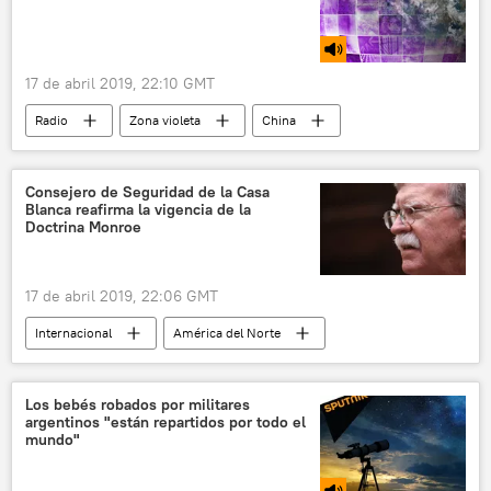
17 de abril 2019, 22:10 GMT
Radio
Zona violeta
China
Colombia
competencia
robótica
Ciencia
Tecnología
Consejero de Seguridad de la Casa
Blanca reafirma la vigencia de la
Doctrina Monroe
17 de abril 2019, 22:06 GMT
Internacional
América del Norte
EEUU
John Bolton
Doctrina de Monroe
vigencia
Los bebés robados por militares
argentinos "están repartidos por todo el
noticias
mundo"