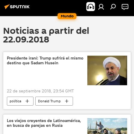
Mundo
Noticias a partir del
22.09.2018
Presidente iraní: Trump sufrirá el mismo
destino que Sadam Husein
22 de septiembre 2018, 23:54 GMT
política
Donald Trump
Sadam Huseín
Hasán Rohaní
declaración
pacto nuclear
noticias
Los viejos creyentes de Latinoamérica,
en busca de parejas en Rusia