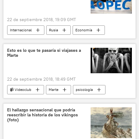
22 de septiembre 2018, 19:09 GMT
Internacional
Rusia
Economía
Alexandr Nóvak
OPEP
petróleo
noticias
Esto es lo que te pasaría si viajases a
Marte
22 de septiembre 2018, 18:49 GMT
📹 Videoclub
Marte
psicología
viaje espacial
El hallazgo sensacional que podría
reescribir la historia de los vikingos
(foto)