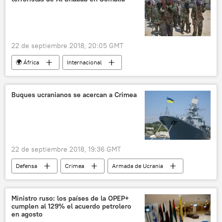
22 de septiembre 2018, 20:05 GMT
🌍 África
Internacional
América del Norte
EEUU
Somalia
Al Shabab
noticias
Buques ucranianos se acercan a Crimea
22 de septiembre 2018, 19:36 GMT
Defensa
Crimea
Armada de Ucrania
guardia fronteriza
costas
escolta
noticias
Ministro ruso: los países de la OPEP+
cumplen al 129% el acuerdo petrolero
en agosto