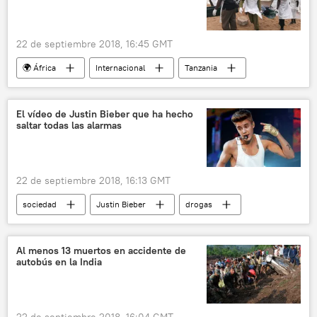
22 de septiembre 2018, 16:45 GMT
🌍 África
Internacional
Tanzania
naufragio
víctimas
ferry
noticias
El vídeo de Justin Bieber que ha hecho
saltar todas las alarmas
22 de septiembre 2018, 16:13 GMT
sociedad
Justin Bieber
drogas
drogadictos
noticias
Al menos 13 muertos en accidente de
autobús en la India
22 de septiembre 2018, 16:04 GMT