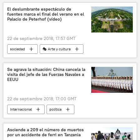
tormenta solar
erupción
noticias
El deslumbrante espectáculo de
fuentes marca el final del verano en el
Palacio de Peterhof (vídeo)
22 de septiembre 2018, 17:57 GMT
sociedad
🎭 Arte y cultura
Internacional
Rusia
San Petersburgo
noticias
Se agrava la situación: China cancela la
visita del jefe de las Fuerzas Navales a
EEUU
22 de septiembre 2018, 17:00 GMT
Internacional
política
América del Norte
China
EEUU
sanciones
🌏 Asia
noticias
Asciende a 209 el número de muertos
por un accidente de ferri en Tanzania