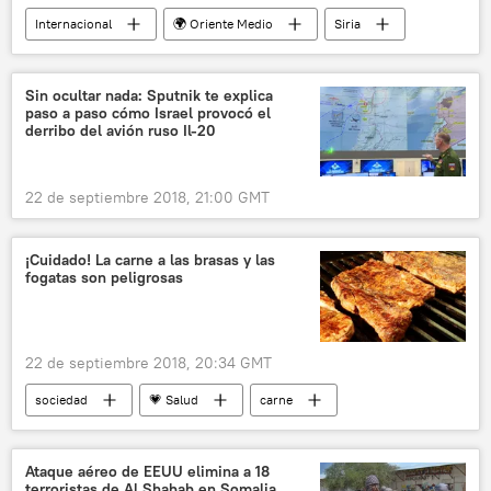
Internacional
🌍 Oriente Medio
Siria
Idlib
Latakia
Alepo
Vladímir Sávchenko
Ejército Libre Sirio
Sin ocultar nada: Sputnik te explica
paso a paso cómo Israel provocó el
Centro Ruso para la Reconciliación en Siria
derribo del avión ruso Il-20
Zona Desmilitarizada
noticias
22 de septiembre 2018, 21:00 GMT
¡Cuidado! La carne a las brasas y las
fogatas son peligrosas
22 de septiembre 2018, 20:34 GMT
sociedad
💗 Salud
carne
enfermedad
noticias
Ataque aéreo de EEUU elimina a 18
terroristas de Al Shabab en Somalia