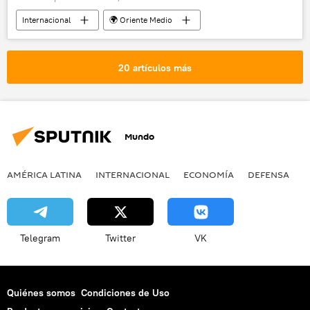
Internacional
🌍 Oriente Medio
Derribo del Il-20 ruso en Siria
Israel
Siria
Il-20
S-300 Favorit
20 artículos más
respuesta
derribo
consecuencias
Rusia
noticias
Mundo
AMÉRICA LATINA
INTERNACIONAL
ECONOMÍA
DEFENSA
M
Telegram
Twitter
VK
Quiénes somos
Condiciones de Uso