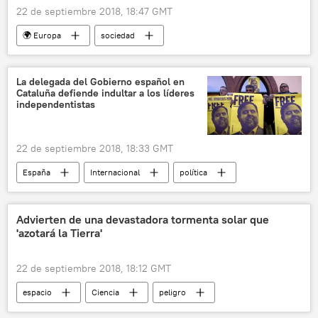
22 de septiembre 2018, 18:47 GMT
🌍 Europa
sociedad
🎭 Arte y cultura
Internacional
Dinamarca
vikingos
cristianismo
La delegada del Gobierno español en
Cataluña defiende indultar a los líderes
noticias
independentistas
22 de septiembre 2018, 18:33 GMT
España
Internacional
política
Cataluña
independencia
presos políticos
noticias
Advierten de una devastadora tormenta solar que
'azotará la Tierra'
22 de septiembre 2018, 18:12 GMT
espacio
Ciencia
peligro
satélites
comunicación