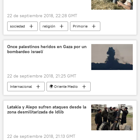
22 de septiembre 2018, 22:28 GMT
sociedad
religión
Primorie
viejos creyentes
repatriación
comunidad
Rusia
América Latina
Once palestinos heridos en Gaza por un
bombardeo israelí
noticias
22 de septiembre 2018, 21:25 GMT
Internacional
🌍 Oriente Medio
Israel
Palestina
Franja de Gaza
Hamás
bombardeos
noticias
Latakia y Alepo sufren ataques desde la
zona desmilitarizada de Idlib
22 de septiembre 2018, 21:13 GMT