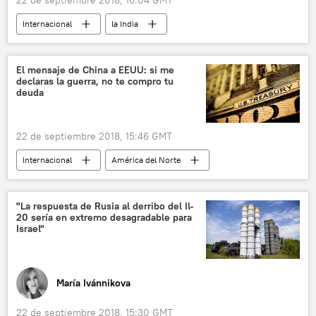
Internacional
la India
lluvias torrenciales
accidentes de tránsito
deslave
🌏 Asia
noticias
El mensaje de China a EEUU: si me
declaras la guerra, no te compro tu
deuda
22 de septiembre 2018, 15:46 GMT
Internacional
América del Norte
Economía
💬 Opinión y Análisis
EEUU
China
Donald Trump
"La respuesta de Rusia al derribo del Il-
20 sería en extremo desagradable para
Departamento del Tesoro de EEUU
Israel"
importación
deuda estatal
aranceles
🌏 Asia
noticias
María Ivánnikova
22 de septiembre 2018, 15:30 GMT