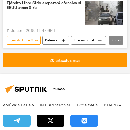
Turquía
Manbij
Kurdistán sirio
Ejército Libre Sirio empezará ofensiva si
EEUU ataca Siria
Unidades de Protección Popular (YPG)
Fuerzas Democráticas de Siria (FDS)
noticias
11 de abril 2018, 13:47 GMT
Ejército Libre Sirio
Defensa
Internacional
8
más
política
🌍 Oriente Medio
Siria
EEUU
ataque químico
ataque
20 artículos más
EEUU amenaza con atacar Siria por el supuesto ataque químico en Duma
noticias
Mundo
AMÉRICA LATINA
INTERNACIONAL
ECONOMÍA
DEFENSA
M