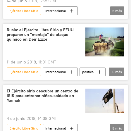
14 de junio 2018, 17:39 GMT
Ejército Libre Sirio
Internacional
6
más
🌍 Oriente Medio
Siria
Kurdistán sirio
Afrín
Rusia: el Ejército Libre Sirio y EEUU
preparan un "montaje" de ataque
Human Rights Watch
noticias
químico en Deir Ezzor
11 de junio 2018, 11:01 GMT
Ejército Libre Sirio
Internacional
política
10
más
🌍 Oriente Medio
Rusia
América del Norte
EEUU
Siria
El Ejército sirio descubre un centro de
ISIS para entrenar niños-soldado en
Deir Ezzor
provocaciones
montaje
Yarmuk
ataque químico
noticias
4 de junio 2018, 14:38 GMT
Ejército Libre Sirio
Internacional
8
más