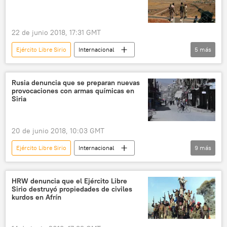
Guerra civil de Siria
22 de junio 2018, 17:31 GMT
Ejército Libre Sirio
Internacional
5
más
🌍 Oriente Medio
Siria
Bashar Asad
grupo
noticias
Rusia denuncia que se preparan nuevas
provocaciones con armas químicas en
Siria
20 de junio 2018, 10:03 GMT
Ejército Libre Sirio
Internacional
9
más
🌍 Oriente Medio
Rusia
Siria
EEUU
provocaciones
HRW denuncia que el Ejército Libre
Sirio destruyó propiedades de civiles
ataque químico
montaje
kurdos en Afrín
armas químicas
noticias