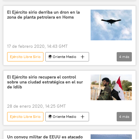
Serguéi Lavrov
EEUU
ISIS
Siria
🛡️ Zonas de conflicto
El Ejército sirio derriba un dron en la
zona de planta petrolera en Homs
🌍 Oriente Medio
Turquía
política
refugiados
17 de febrero 2020, 14:43 GMT
Ejército Libre Sirio
🌍 Oriente Medio
4
más
Internacional
drones
Siria
noticias
El Ejército sirio recupera el control
sobre una ciudad estratégica en el sur
de Idlib
28 de enero 2020, 14:25 GMT
Ejército Libre Sirio
🌍 Oriente Medio
4
más
Internacional
Siria
Idlib
noticias
Un convoy militar de EEUU es atacado