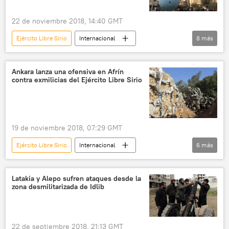
kurdos
🛡️ Infografías militares
22 de noviembre 2018, 14:40 GMT
Ejército Libre Sirio
Internacional
8
más
🌍 Oriente Medio
Turquía
Siria
Afrín
disputa territorial
Ankara lanza una ofensiva en Afrín
contra exmilicias del Ejército Libre Sirio
integridad territorial
🛡️ Zonas de conflicto
noticias
19 de noviembre 2018, 07:29 GMT
Ejército Libre Sirio
Internacional
6
más
🌍 Oriente Medio
Afrín
Siria
Turquía
ofensiva
noticias
Latakia y Alepo sufren ataques desde la
zona desmilitarizada de Idlib
22 de septiembre 2018, 21:13 GMT