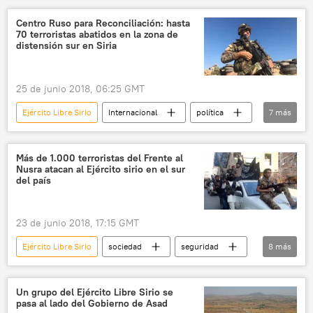
control
recuperación
localidad
Centro Ruso para Reconciliación: hasta
70 terroristas abatidos en la zona de
noticias
distensión sur en Siria
25 de junio 2018, 06:25 GMT
Ejército Libre Sirio
Internacional
política
7
más
🌍 Oriente Medio
Siria
Frente al Nusra
zonas de distensión en Siria
Más de 1.000 terroristas del Frente al
Nusra atacan al Ejército sirio en el sur
Rusia
terrorismo
noticias
del país
23 de junio 2018, 17:15 GMT
Ejército Libre Sirio
sociedad
seguridad
8
más
Internacional
🌍 Oriente Medio
Siria
Frente al Nusra
militares
Un grupo del Ejército Libre Sirio se
pasa al lado del Gobierno de Asad
zonas de distensión en Siria
noticias