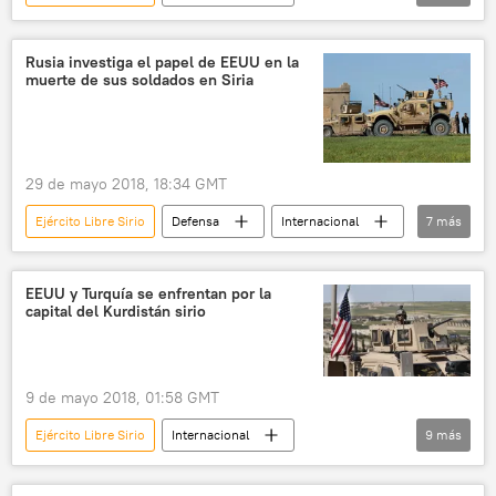
🌍 Oriente Medio
Siria
Yarmuk
Frente al Nusra
entrenamiento
ISIS
Rusia investiga el papel de EEUU en la
muerte de sus soldados en Siria
terrorismo
noticias
29 de mayo 2018, 18:34 GMT
Ejército Libre Sirio
Defensa
Internacional
7
más
🌍 Oriente Medio
Rusia
América del Norte
Siria
EEUU
EEUU y Turquía se enfrentan por la
capital del Kurdistán sirio
Vladímir Shamánov
noticias
9 de mayo 2018, 01:58 GMT
Ejército Libre Sirio
Internacional
9
más
🌍 Oriente Medio
EEUU
Siria