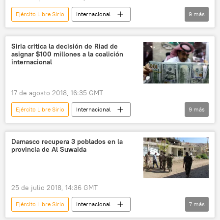
Ejército Libre Sirio
Internacional
9
más
🌍 Oriente Medio
Siria
Idlib
Latakia
Alepo
Vladímir Sávchenko
Siria critica la decisión de Riad de
asignar $100 millones a la coalición
Centro Ruso para la Reconciliación en Siria
internacional
Zona Desmilitarizada
noticias
17 de agosto 2018, 16:35 GMT
Ejército Libre Sirio
Internacional
9
más
🌍 Oriente Medio
Siria
Arabia Saudita
EEUU
Damasco recupera 3 poblados en la
provincia de Al Suwaida
financiamiento
terrorismo
crisis humanitaria
🛡️ Zonas de conflicto
noticias
25 de julio 2018, 14:36 GMT
Ejército Libre Sirio
Internacional
7
más
🌍 Oriente Medio
Siria
Damasco