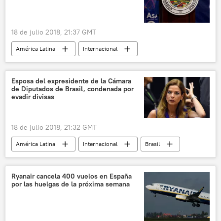
18 de julio 2018, 21:37 GMT
América Latina
Internacional
Nicaragua
Organización de Estados Americanos (OEA)
Esposa del expresidente de la Cámara
de Diputados de Brasil, condenada por
noticias
evadir divisas
18 de julio 2018, 21:32 GMT
América Latina
Internacional
Brasil
justicia
noticias
Ryanair cancela 400 vuelos en España
por las huelgas de la próxima semana