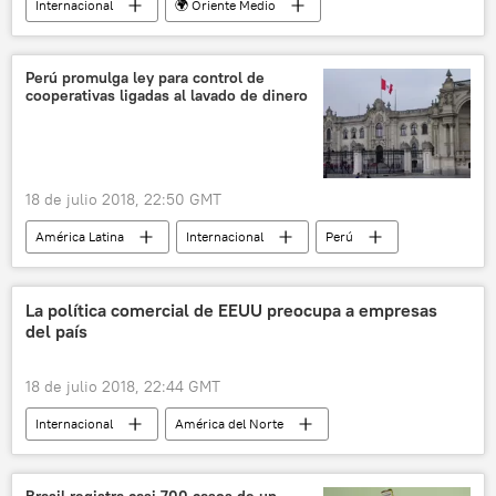
Internacional
🌍 Oriente Medio
Turquía
estado de emergencia
noticias
Perú promulga ley para control de
cooperativas ligadas al lavado de dinero
18 de julio 2018, 22:50 GMT
América Latina
Internacional
Perú
lavado de dinero
noticias
La política comercial de EEUU preocupa a empresas
del país
18 de julio 2018, 22:44 GMT
Internacional
América del Norte
EEUU
comercio
🏛️ Compañías
noticias