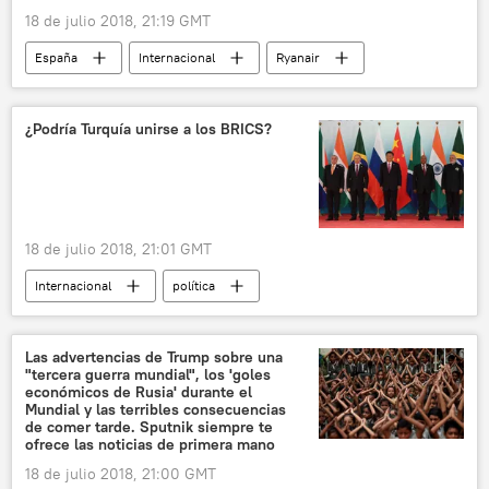
18 de julio 2018, 21:19 GMT
España
Internacional
Ryanair
huelga
noticias
¿Podría Turquía unirse a los BRICS?
18 de julio 2018, 21:01 GMT
Internacional
política
🌍 Oriente Medio
Economía
Turquía
Recep Tayyip Erdogan
BRICS
Las advertencias de Trump sobre una
"tercera guerra mundial", los 'goles
bloques
invitación
opinión
económicos de Rusia' durante el
Mundial y las terribles consecuencias
X Cumbre de los BRICS en Sudáfrica (2018)
de comer tarde. Sputnik siempre te
ofrece las noticias de primera mano
noticias
18 de julio 2018, 21:00 GMT