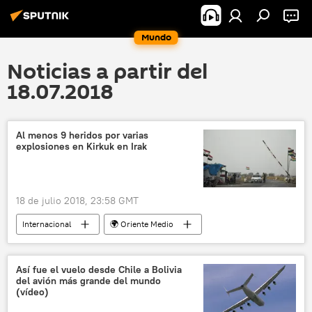
Mundo
Noticias a partir del
18.07.2018
Al menos 9 heridos por varias
explosiones en Kirkuk en Irak
18 de julio 2018, 23:58 GMT
Internacional
🌍 Oriente Medio
Kirkuk
Irak
explosiones
noticias
Así fue el vuelo desde Chile a Bolivia
del avión más grande del mundo
(vídeo)