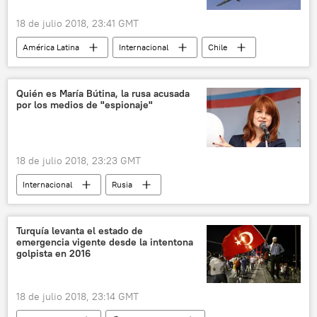
18 de julio 2018, 23:41 GMT
América Latina
Internacional
Chile
Bolivia
An-225 Mriya
noticias
Quién es María Bútina, la rusa acusada
por los medios de "espionaje"
18 de julio 2018, 23:23 GMT
Internacional
Rusia
EEUU abre un caso penal contra la rusa María Bútina
EEUU
María Bútina
noticias
Turquía levanta el estado de
emergencia vigente desde la intentona
golpista en 2016
18 de julio 2018, 23:14 GMT