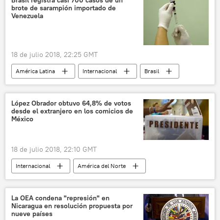
Brasil registra casi 700 casos de un
brote de sarampión importado de
Venezuela
18 de julio 2018, 22:25 GMT
América Latina
Internacional
Brasil
Venezuela
sarampión
noticias
López Obrador obtuvo 64,8% de votos
desde el extranjero en los comicios de
México
18 de julio 2018, 22:10 GMT
Internacional
América del Norte
México
Andrés Manuel López Obrador
noticias
La OEA condena "represión" en
Nicaragua en resolución propuesta por
nueve países