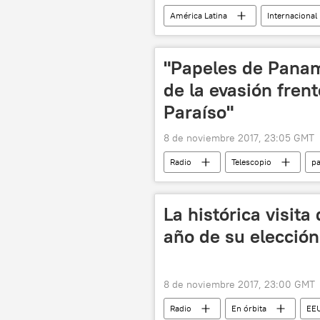
América Latina
Internacional
"Papeles de Panam
de la evasión frent
Paraíso"
8 de noviembre 2017, 23:05 GMT
Radio
Telescopio
pa
La histórica visit
año de su elección
8 de noviembre 2017, 23:00 GMT
Radio
En órbita
EE