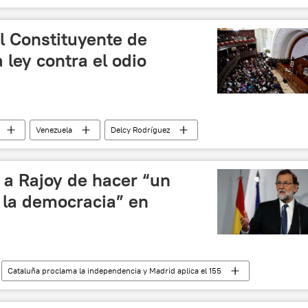
Arturo López-Levy
Comisiones Obreras
16)
sanciones
huelga
visita
 Constituyente de
bloqueo
huelga general
ley contra el odio
Venezuela
Delcy Rodríguez
odio
noticias
 a Rajoy de hacer “un
 la democracia” en
Cataluña proclama la independencia y Madrid aplica el 155
Naomi Klein
independencia
noticias