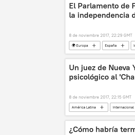
El Parlamento de 
la independencia 
8 de noviembre 2017, 22:29 GMT
🌍 Europa
España
Cataluña proclama la independencia y M
independencia
noticias
Un juez de Nueva 
psicológico al 'C
8 de noviembre 2017, 22:15 GMT
América Latina
Internacional
Joaquín el 'Chapo' Guzmán
n
¿Cómo habría term