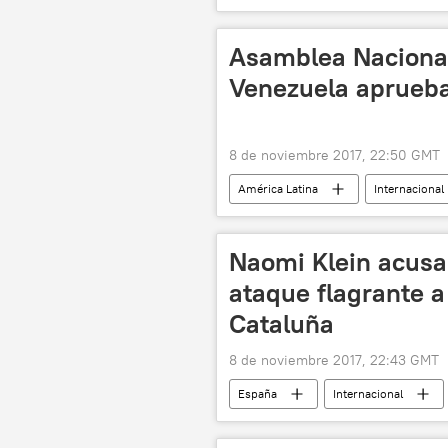
Xi Jinping
Donald Trump
Elecciones presidenciales en EEUU (20
Asamblea Nacional
elecciones
aniversario
Venezuela aprueba 
8 de noviembre 2017, 22:50 GMT
América Latina
Internacional
Asamblea Nacional Constituyente
Naomi Klein acusa
ataque flagrante a
Cataluña
8 de noviembre 2017, 22:43 GMT
España
Internacional
Cataluña
Mariano Rajoy