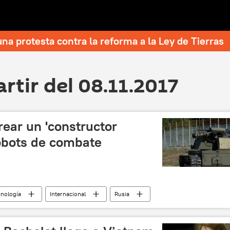
una protesta contra la reforma a la Ley de Tierras
artir del 08.11.2017
ear un 'constructor
robots de combate
cnología
Internacional
Rusia
s (FPI)
robótica
noticias