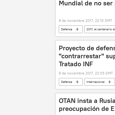
Mundial de no ser 
8 de noviembre 2017, 22:10 GMT
Defensa
2017, el centenario d
Revolución de Octubre
indust
noticias
Proyecto de defe
"contrarrestar" su
Tratado INF
8 de noviembre 2017, 22:05 GMT
Defensa
Internacional
Tratado INF
misiles
OTAN insta a Rusia
preocupación de E