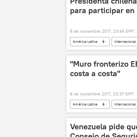
Presidenta chilena
para participar e
8 de noviembre 2017, 23:44 GMT
América Latina
Internacional
Michelle Bachelet
APEC
"Muro fronterizo 
costa a costa"
8 de noviembre 2017, 23:37 GMT
América Latina
Internacional
Donald Trump
Kirstjen Niels
Venezuela pide que
Consejo de Seguri