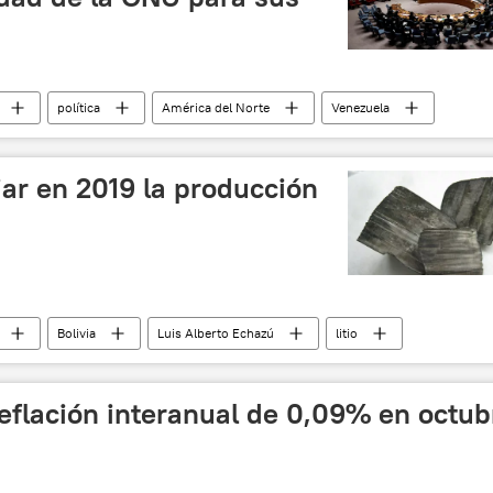
política
América del Norte
Venezuela
Consejo de Seguridad de la ONU
noticias
ciar en 2019 la producción
Bolivia
Luis Alberto Echazú
litio
eflación interanual de 0,09% en octub