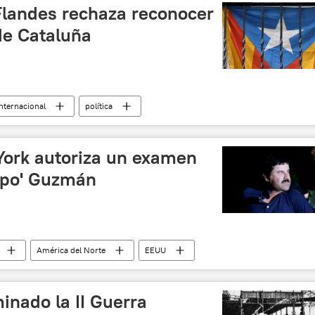
Flandes rechaza reconocer
de Cataluña
Internacional
política
adrid aplica el 155
Cataluña
Flandes
York autoriza un examen
hapo' Guzmán
América del Norte
EEUU
oticias
inado la II Guerra