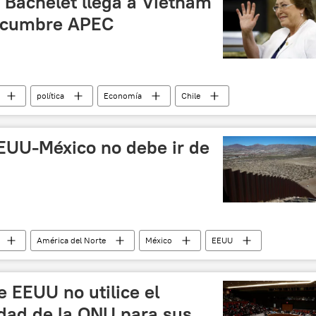
 Bachelet llega a Vietnam
n cumbre APEC
política
Economía
Chile
noticias
EEUU-México no debe ir de
América del Norte
México
EEUU
en
El muro fronterizo entre EEUU y México
noticias
 EEUU no utilice el
dad de la ONU para sus