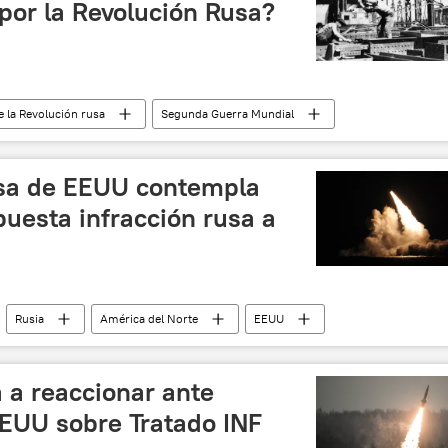
por la Revolución Rusa?
e la Revolución rusa
Segunda Guerra Mundial
rialización
historia
Unión Soviética (URSS)
nsa de EEUU contempla
puesta infracción rusa a
Rusia
América del Norte
EEUU
noticias
 a reaccionar ante
EUU sobre Tratado INF