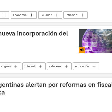
Economía
Ecuador
inflación
a nueva incorporación del
Uruguay
internet
celulares
educación
entinas alertan por reformas en fisca
ca