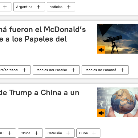
Argentina
noticias
á fueron el McDonald’s
e a los Papeles del
raíso fiscal
Papeles del Paraíso
Papeles de Panamá
a de Trump a China a un
UU
China
Cataluña
Cuba