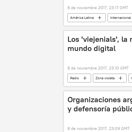
8 de noviembre 2017, 23:17 GMT
América Latina
Internacional
deflación
noticias
Los 'viejenials', l
mundo digital
8 de noviembre 2017, 23:10 GMT
Radio
Zona violeta
mayores
Tecnología
Organizaciones arg
y defensoría públi
8 de noviembre 2017, 23:09 GMT