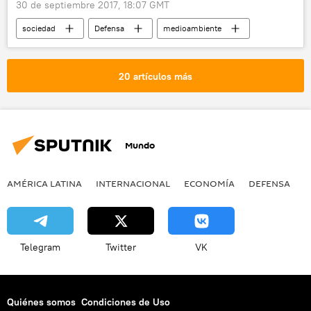
30 de septiembre 2017, 18:07 GMT
sociedad
Defensa
medioambiente
Internacional
América del Norte
Corea del Norte ensaya una bomba de hidrógeno
20 artículos más
Corea del Norte
EEUU
Japón
océano Pacífico
bomba de hidrógeno
🌏 Asia
noticias
Mundo
AMÉRICA LATINA
INTERNACIONAL
ECONOMÍA
DEFENSA
M
Telegram
Twitter
VK
Quiénes somos
Condiciones de Uso