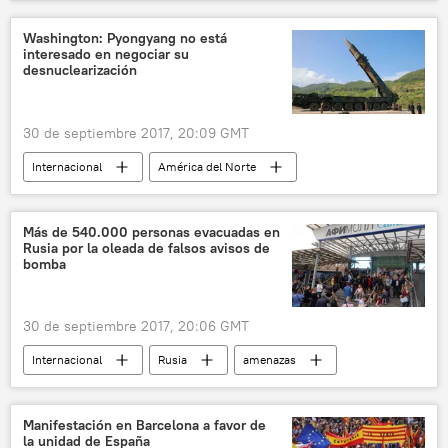
💬 Opinión y Análisis
Referéndum en Cataluña (2017)
Cataluña
Washington: Pyongyang no está
interesado en negociar su
CUP
independencia
referéndum
desnuclearización
noticias
30 de septiembre 2017, 20:09 GMT
Internacional
América del Norte
EEUU
Corea del Norte
Heather Nauert
tensión
Más de 540.000 personas evacuadas en
Rusia por la oleada de falsos avisos de
amenaza nuclear
🌏 Asia
noticias
bomba
30 de septiembre 2017, 20:06 GMT
Internacional
Rusia
amenazas
evacuación
bombas
noticias
Manifestación en Barcelona a favor de
la unidad de España