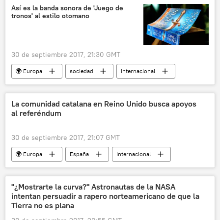
crítica
noticias
Así es la banda sonora de 'Juego de
tronos' al estilo otomano
30 de septiembre 2017, 21:30 GMT
🌍 Europa
sociedad
Internacional
📹 Videoclub
🎭 Arte y cultura
Turquía
música
🌏 Asia
La comunidad catalana en Reino Unido busca apoyos
al referéndum
Juego de Tronos
noticias
30 de septiembre 2017, 21:07 GMT
🌍 Europa
España
Internacional
Referéndum en Cataluña (2017)
Cataluña
Reino Unido
independencia
"¿Mostrarte la curva?" Astronautas de la NASA
intentan persuadir a rapero norteamericano de que la
referéndum
noticias
Tierra no es plana