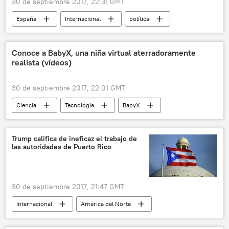
30 de septiembre 2017, 22:31 GMT
España
Internacional
política
Economía
Referéndum en Cataluña (2017)
Cataluña
referéndum
Conoce a BabyX, una niña virtual aterradoramente
realista (vídeos)
independencia
crisis económica
ganancias
mercado laboral
noticias
30 de septiembre 2017, 22:01 GMT
Ciencia
Tecnología
BabyX
niños
inteligencia artificial
ordenadores
noticias
Trump califica de ineficaz el trabajo de
las autoridades de Puerto Rico
30 de septiembre 2017, 21:47 GMT
Internacional
América del Norte
EEUU
Puerto Rico
Donald Trump