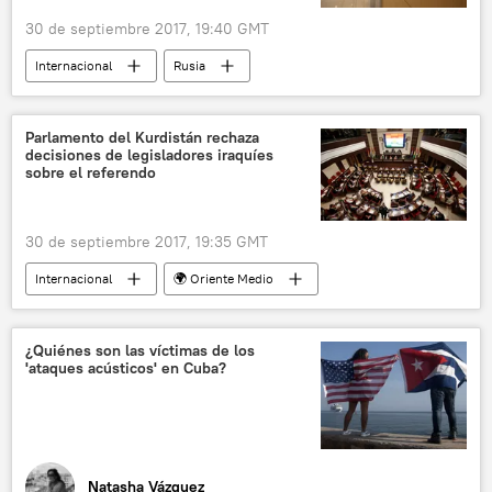
30 de septiembre 2017, 19:40 GMT
Internacional
Rusia
Richard McLaren
WADA
dopaje
⚽ Deportes
noticias
Parlamento del Kurdistán rechaza
decisiones de legisladores iraquíes
sobre el referendo
30 de septiembre 2017, 19:35 GMT
Internacional
🌍 Oriente Medio
Referéndum de independencia en el Kurdistán iraquí
Irak
Kurdistán
parlamento
¿Quiénes son las víctimas de los
'ataques acústicos' en Cuba?
referéndum
independencia
noticias
Natasha Vázquez