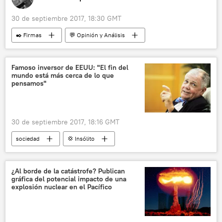
30 de septiembre 2017, 18:30 GMT
✒️ Firmas
💬 Opinión y Análisis
La nueva política de Donald Trump hacia Cuba
Cuba
EEUU
Donald Trump
Famoso inversor de EEUU: "El fin del
mundo está más cerca de lo que
Síndrome de La Habana
pensamos"
30 de septiembre 2017, 18:16 GMT
sociedad
💢 Insólito
💬 Opinión y Análisis
Economía
EEUU
Jim Rogers
Donald Trump
¿Al borde de la catástrofe? Publican
gráfica del potencial impacto de una
apocalipsis
fin del mundo
noticias
explosión nuclear en el Pacífico