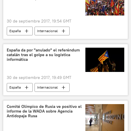
30 de septiembre 2017, 19:54 GMT
España
Internacional
Referéndum en Cataluña (2017)
Cataluña
independencia
referéndum
España da por "anulado" el referéndum
catalán tras el golpe a su logística
protestas
noticias
informática
30 de septiembre 2017, 19:49 GMT
España
Internacional
Referéndum en Cataluña (2017)
Cataluña
referéndum
independencia
Comité Olímpico de Rusia ve positivo el
informe de la WADA sobre Agencia
informática
noticias
Antidopaje Rusa