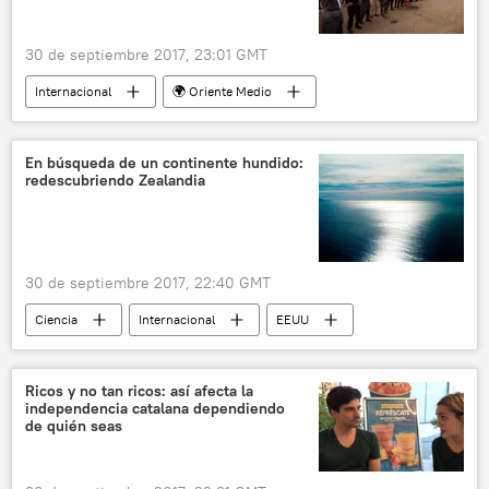
30 de septiembre 2017, 23:01 GMT
Internacional
🌍 Oriente Medio
Referéndum de independencia en el Kurdistán iraquí
Irak
Kurdistán
independencia
En búsqueda de un continente hundido:
redescubriendo Zealandia
referéndum
noticias
30 de septiembre 2017, 22:40 GMT
Ciencia
Internacional
EEUU
océano Pacífico
continente
🌏 Asia
descubrimientos
noticias
Ricos y no tan ricos: así afecta la
independencia catalana dependiendo
de quién seas