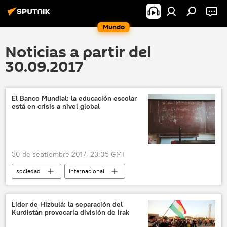
Mundo
Noticias a partir del
30.09.2017
El Banco Mundial: la educación escolar
está en crisis a nivel global
30 de septiembre 2017, 23:05 GMT
sociedad
Internacional
🎭 Arte y cultura
EEUU
🌏 Asia
Banco Mundial
educación
Líder de Hizbulá: la separación del
Kurdistán provocaría división de Irak
🌍 Europa
noticias