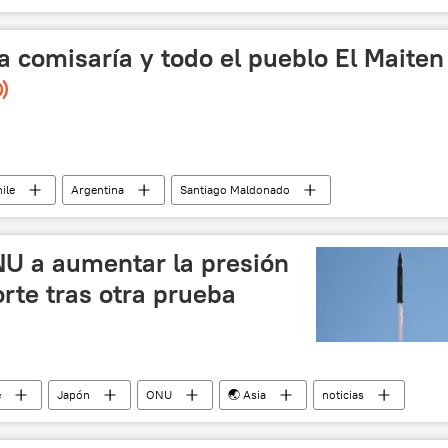
a comisaría y todo el pueblo El Maiten
ile
Argentina
Santiago Maldonado
da
mapuches
tierra
NU a aumentar la presión
rte tras otra prueba
e
Japón
ONU
🌏 Asia
noticias