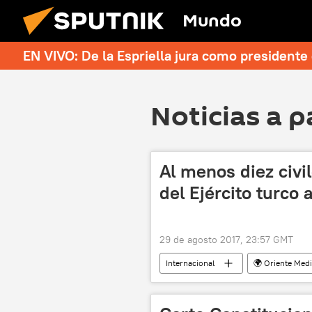
Mundo
EN VIVO: De la Espriella jura como president
Noticias a p
Al menos diez civi
del Ejército turco 
29 de agosto 2017, 23:57 GMT
Internacional
🌍 Oriente Med
noticias