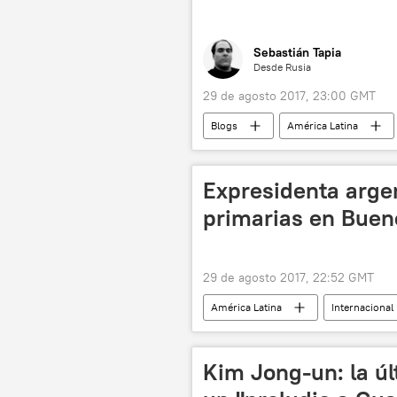
Sebastián Tapia
Desde Rusia
29 de agosto 2017, 23:00 GMT
Blogs
América Latina
noticias
Expresidenta arge
primarias en Buen
29 de agosto 2017, 22:52 GMT
América Latina
Internacional
elecciones
noticias
Kim Jong-un: la úl