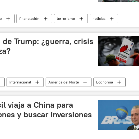
to
financiación
terrorismo
noticias
 de Trump: ¿guerra, crisis
za?
Internacional
América del Norte
Economía
dá
Donald Trump
Enrique Peña Nieto
TLCAN
noticias
il viaja a China para
iones y buscar inversiones