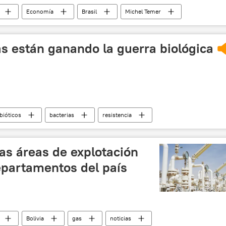
Economía
Brasil
Michel Temer
ias están ganando la guerra biológica
bióticos
bacterias
resistencia
as áreas de explotación
epartamentos del país
Bolivia
gas
noticias