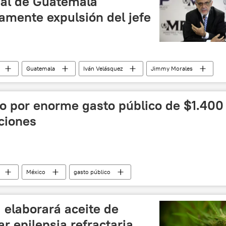
nal de Guatemala
amente expulsión del jefe
Guatemala
Iván Velásquez
Jimmy Morales
nidad en Guatemala (CICIG)
Corte Constitucional de Guatemala
o por enorme gasto público de $1.400
ciones
México
gasto público
éxico
noticias
elaborará aceite de
r epilepsia refractaria