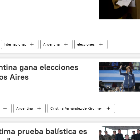
Internacional
Argentina
elecciones
ntina gana elecciones
os Aires
Argentina
Cristina Fernández de Kirchner
tima prueba balística es