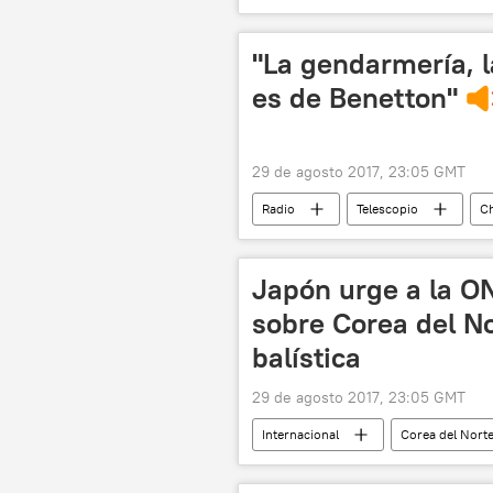
"La gendarmería, l
es de Benetton"
29 de agosto 2017, 23:05 GMT
Radio
Telescopio
Ch
Benetton
desaparición forza
Desaparición de Santiago Maldonado
Japón urge a la O
sobre Corea del No
balística
29 de agosto 2017, 23:05 GMT
Internacional
Corea del Nort