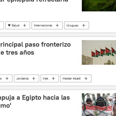
💗 Salud
Internacional
Uruguay
noticias
rincipal paso fronterizo
e tres años
io
Jordania
Irak
Haider Abadi
puja a Egipto hacia las
smo'