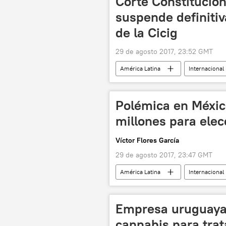
Corte Constitucio
suspende definitiv
de la Cicig
29 de agosto 2017, 23:52 GMT
América Latina
Internacional
Comisión Internacional contra la Impu
noticias
Polémica en Méxic
millones para elec
Víctor Flores García
29 de agosto 2017, 23:47 GMT
América Latina
Internacional
Instituto Nacional Electoral (INE) de M
Empresa uruguaya 
cannabis para trata