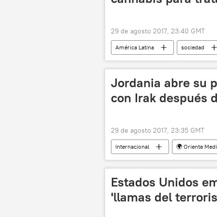
29 de agosto 2017, 23:40 GMT
América Latina
sociedad
cannabis
marihuana
Jordania abre su p
con Irak después d
29 de agosto 2017, 23:35 GMT
Internacional
🌍 Oriente Med
noticias
Estados Unidos em
'llamas del terrori