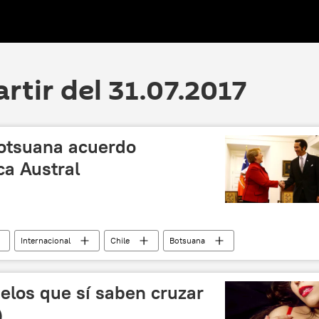
artir del 31.07.2017
Botsuana acuerdo
ca Austral
Internacional
Chile
Botsuana
 económicas
noticias
delos que sí saben cruzar
)