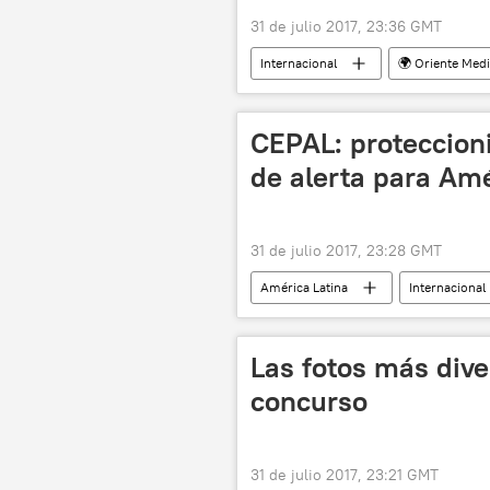
31 de julio 2017, 23:36 GMT
Internacional
🌍 Oriente Med
evacuación
retirada
CEPAL: proteccion
de alerta para Amé
31 de julio 2017, 23:28 GMT
América Latina
Internacional
Economía
noticias
Las fotos más dive
concurso
31 de julio 2017, 23:21 GMT