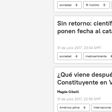
sociedad
💢 Insólito
animales
fotografía
Sin retorno: cient
ponen fecha al cat
31 de julio 2017, 23:04 GMT
sociedad
medioambiente
noticias
¿Qué viene despué
Constituyente en 
Magda Gibelli
31 de julio 2017, 22:56 GMT
América Latina
Internacional