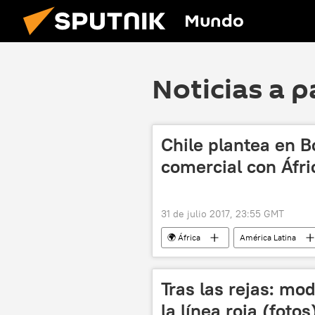
Mundo
Noticias a p
Chile plantea en 
comercial con Áfri
31 de julio 2017, 23:55 GMT
🌍 África
América Latina
Michelle Bachelet
relaciones
Tras las rejas: mo
la línea roja (fotos