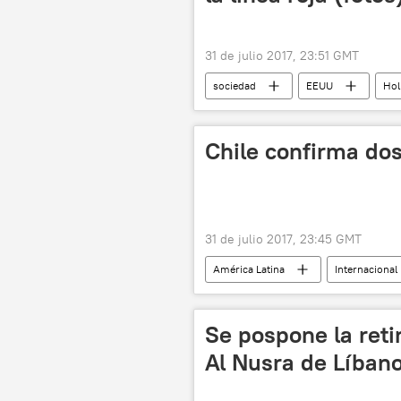
31 de julio 2017, 23:51 GMT
sociedad
EEUU
Hol
Chile confirma do
31 de julio 2017, 23:45 GMT
América Latina
Internacional
enfermedad
noticias
Se pospone la reti
Al Nusra de Líbano