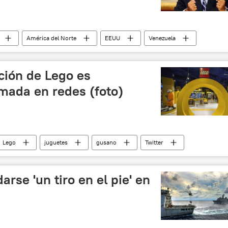
América del Norte
EEUU
Venezuela
dictadura
noticias
ción de Lego es
ada en redes (foto)
Lego
juguetes
gusano
Twitter
rse 'un tiro en el pie' en