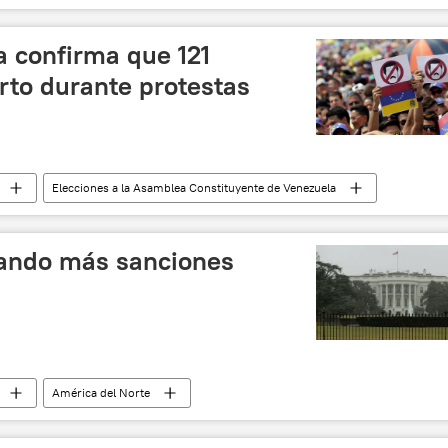
e de Venezuela
Venezuela
elecciones
ticias
a confirma que 121
to durante protestas
Elecciones a la Asamblea Constituyente de Venezuela
protestas
víctimas
noticias
iando más sanciones
América del Norte
e de Venezuela
EEUU
Venezuela