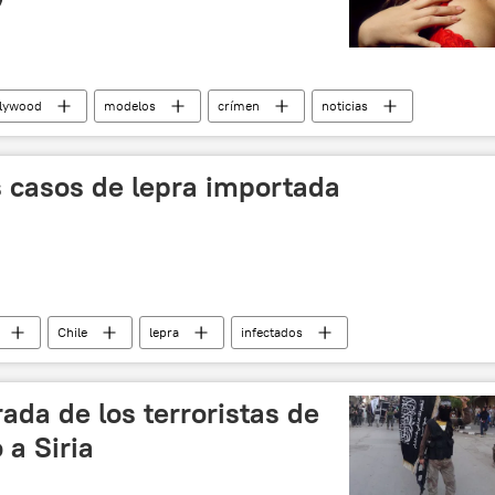
lywood
modelos
crímen
noticias
s casos de lepra importada
Chile
lepra
infectados
rada de los terroristas de
 a Siria