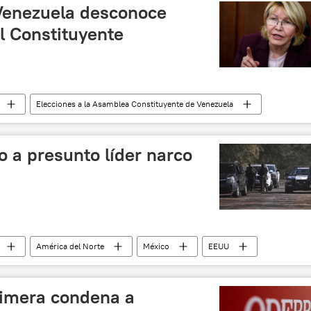
noticias
 Venezuela desconoce
 Constituyente
Elecciones a la Asamblea Constituyente de Venezuela
elecciones
noticias
 a presunto líder narco
América del Norte
México
EEUU
arcotráfico
noticias
rimera condena a