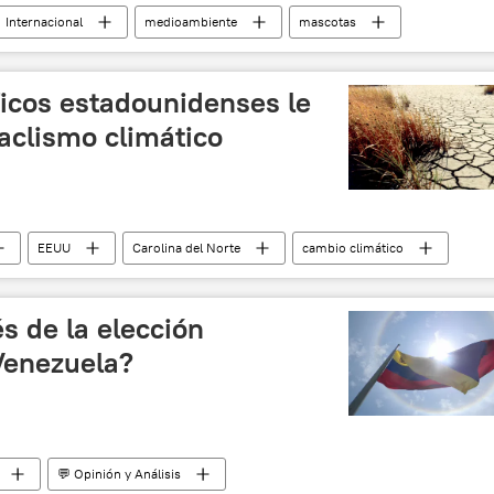
Internacional
medioambiente
mascotas
noticias
íficos estadounidenses le
aclismo climático
EEUU
Carolina del Norte
cambio climático
s de la elección
Venezuela?
💬 Opinión y Análisis