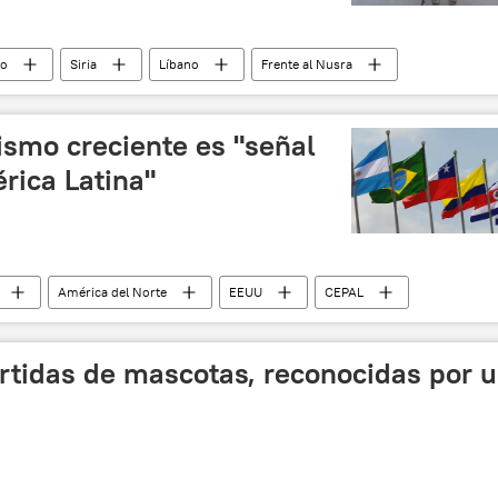
io
Siria
Líbano
Frente al Nusra
noticias
ismo creciente es "señal
rica Latina"
América del Norte
EEUU
CEPAL
rtidas de mascotas, reconocidas por 