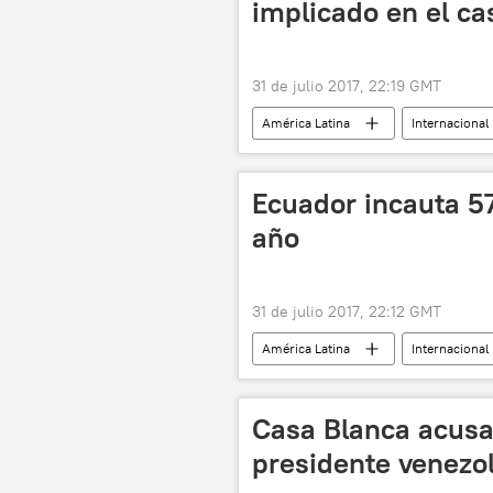
implicado en el c
31 de julio 2017, 22:19 GMT
América Latina
Internacional
corrupción
noticias
Ecuador incauta 57
año
31 de julio 2017, 22:12 GMT
América Latina
Internacional
noticias
Casa Blanca acusa
presidente venezo