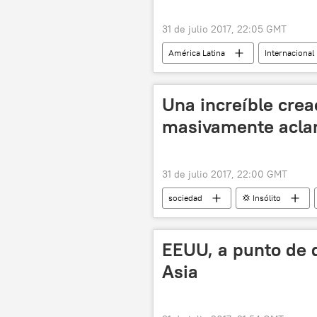
31 de julio 2017, 22:05 GMT
América Latina
Internacional
Nicolás Maduro
Casa Blanca
Una increíble crea
masivamente aclam
31 de julio 2017, 22:00 GMT
sociedad
💢 Insólito
noticias
EEUU, a punto de da
Asia