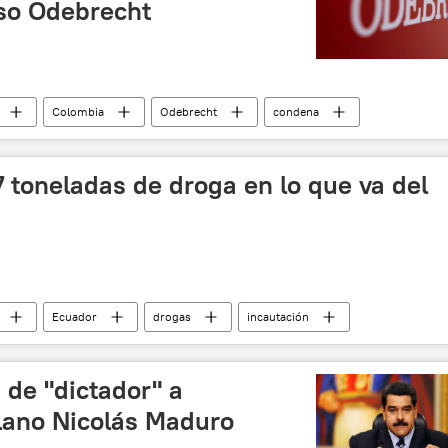
aso Odebrecht
Colombia
Odebrecht
condena
 toneladas de droga en lo que va del
Ecuador
drogas
incautación
 de "dictador" a
lano Nicolás Maduro