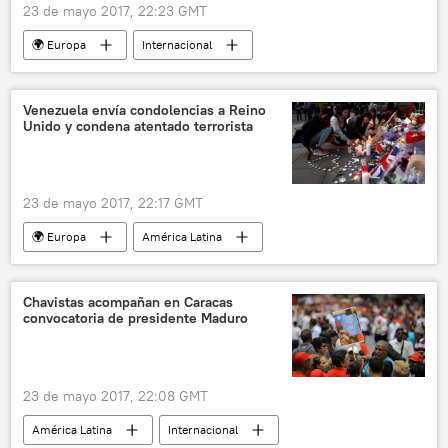
23 de mayo 2017, 22:23 GMT
🌍 Europa
Internacional
bombardeos
noticias
Venezuela envía condolencias a Reino
Unido y condena atentado terrorista
23 de mayo 2017, 22:17 GMT
🌍 Europa
América Latina
Internacional
Reino Unido
Venezuela
Mánchester
Chavistas acompañan en Caracas
convocatoria de presidente Maduro
Atentado terrorista en el estadio Manchester Arena (2017)
noticias
23 de mayo 2017, 22:08 GMT
América Latina
Internacional