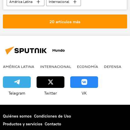
América Latina
Internacional
Venezuela
choque
protestas
noticias
20 artículos más
Mundo
AMÉRICA LATINA
INTERNACIONAL
ECONOMÍA
DEFENSA
M
Telegram
Twitter
VK
Quiénes somos
Condiciones de Uso
Productos y servicios
Contacto