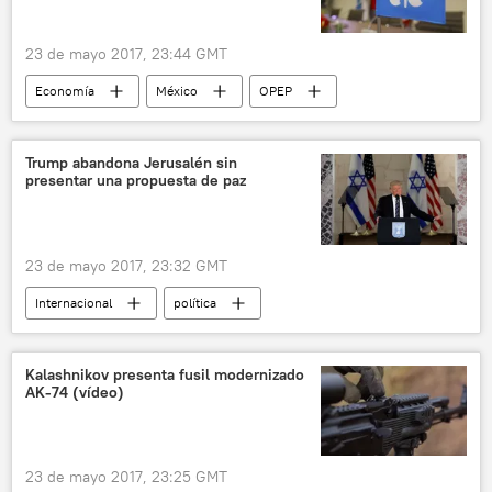
23 de mayo 2017, 23:44 GMT
Economía
México
OPEP
crudo
petróleo
noticias
Trump abandona Jerusalén sin
presentar una propuesta de paz
23 de mayo 2017, 23:32 GMT
Internacional
política
🌍 Oriente Medio
América del Norte
EEUU
Israel
Palestina
Kalashnikov presenta fusil modernizado
AK-74 (vídeo)
Donald Trump
Mahmud Abás
Benjamín Netanyahu
noticias
23 de mayo 2017, 23:25 GMT