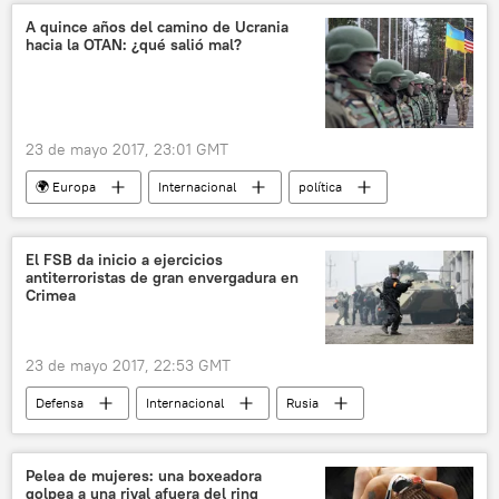
A quince años del camino de Ucrania
hacia la OTAN: ¿qué salió mal?
23 de mayo 2017, 23:01 GMT
🌍 Europa
Internacional
política
Ucrania
EEUU
OTAN
noticias
El FSB da inicio a ejercicios
antiterroristas de gran envergadura en
Crimea
23 de mayo 2017, 22:53 GMT
Defensa
Internacional
Rusia
Crimea
Servicio Federal de Seguridad de Rusia (FSB)
Pelea de mujeres: una boxeadora
golpea a una rival afuera del ring