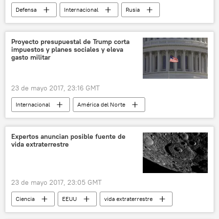
Defensa
Internacional
Rusia
Consorcio Kalashnikov
AK-74
noticias
Proyecto presupuestal de Trump corta
impuestos y planes sociales y eleva
gasto militar
23 de mayo 2017, 23:16 GMT
Internacional
América del Norte
Economía
EEUU
Donald Trump
presupuesto
noticias
Expertos anuncian posible fuente de
vida extraterrestre
23 de mayo 2017, 23:05 GMT
Ciencia
EEUU
vida extraterrestre
noticias