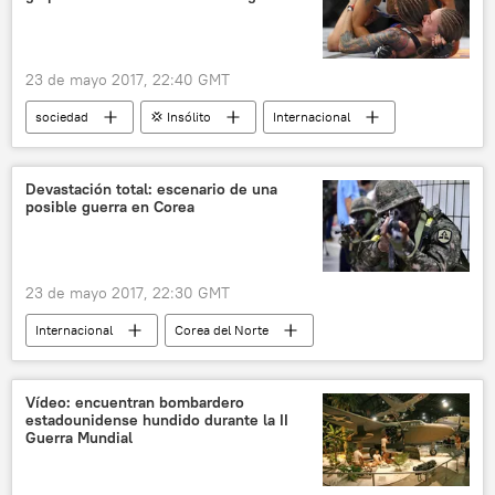
maniobras
noticias
23 de mayo 2017, 22:40 GMT
sociedad
💢 Insólito
Internacional
⚽ Deportes
Ultimate Fighting Championship (UFC)
Devastación total: escenario de una
posible guerra en Corea
mujeres
redes sociales
boxeo
noticias
23 de mayo 2017, 22:30 GMT
Internacional
Corea del Norte
Corea del Sur
🌏 Asia
🛡️ Zonas de conflicto
noticias
Vídeo: encuentran bombardero
estadounidense hundido durante la II
Guerra Mundial