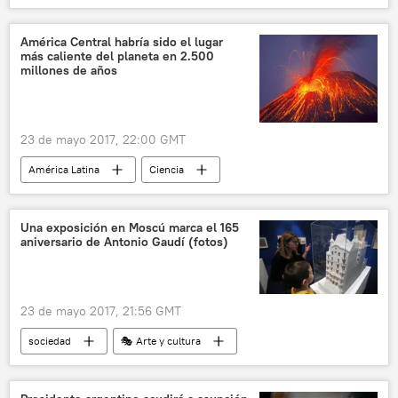
Venezuela
Nicolás Maduro
noticias
América Central habría sido el lugar
más caliente del planeta en 2.500
millones de años
23 de mayo 2017, 22:00 GMT
América Latina
Ciencia
Internacional
América Central
Esteban Gazel
Nature Geoscience
Una exposición en Moscú marca el 165
aniversario de Antonio Gaudí (fotos)
erupción
noticias
23 de mayo 2017, 21:56 GMT
sociedad
🎭 Arte y cultura
Antonio Gaudí
Museo de Arte Moderno de Moscú
Rusia