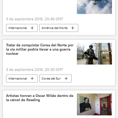
3 de septiembre 2016, 20:46 GMT
Internacional
América del Norte
Florida
Cessna 172
avionetas
noticias
Tratar de conquistar Corea del Norte por
la vía militar podría llevar a una guerra
nuclear
3 de septiembre 2016, 20:35 GMT
Internacional
Corea del Sur
Corea del Norte
Vladímir Putin
Park Geun-hye
Foro Económico Oriental
Artistas honran a Oscar Wilde dentro de
la cárcel de Reading
THAAD (sistemas antimisiles)
armas nucleares
Rusia
🌏 Asia
noticias