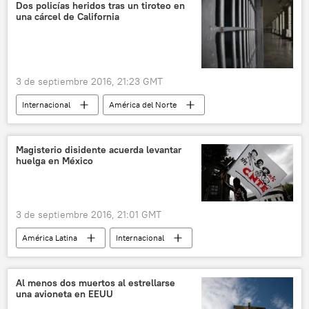
Theresa May
G20
Dos policías heridos tras un tiroteo en
una cárcel de California
Cumbre del G20 en Hangzhou (2016)
noticias
3 de septiembre 2016, 21:23 GMT
Internacional
América del Norte
Fresno
EEUU
policía
tiroteo
noticias
Magisterio disidente acuerda levantar
huelga en México
3 de septiembre 2016, 21:01 GMT
América Latina
Internacional
Ciudad de México (CDMX)
Coordinadora Nacional de Trabajadores de la Educación (CNTE)
Al menos dos muertos al estrellarse
una avioneta en EEUU
huelga
educación
noticias