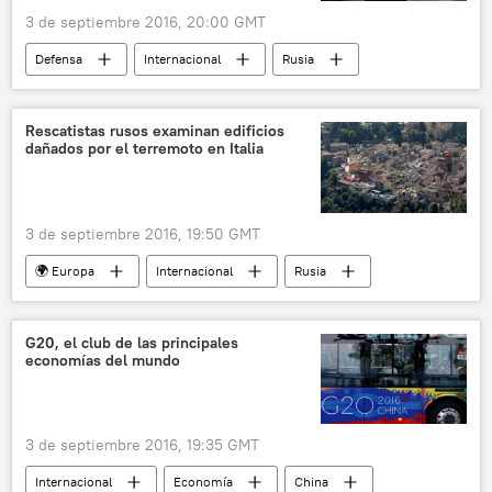
3 de septiembre 2016, 20:00 GMT
Defensa
Internacional
Rusia
Nuevos armamentos para las FFAA de Rusia
Ratnik
armamento
futuro
Rescatistas rusos examinan edificios
dañados por el terremoto en Italia
noticias
3 de septiembre 2016, 19:50 GMT
🌍 Europa
Internacional
Rusia
Italia
Amatrice
Ministerio de Emergencias de Rusia
G20, el club de las principales
economías del mundo
rescatistas
terremoto
recomendaciones
noticias
3 de septiembre 2016, 19:35 GMT
Internacional
Economía
China