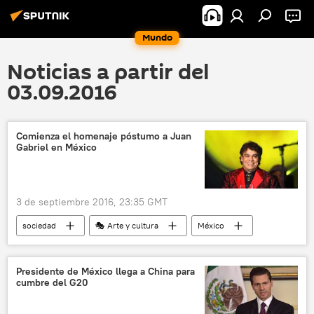
Mundo
Noticias a partir del
03.09.2016
Comienza el homenaje póstumo a Juan
Gabriel en México
3 de septiembre 2016, 23:35 GMT
sociedad
🎭 Arte y cultura
México
EEUU
Juan Gabriel
homenaje
noticias
Presidente de México llega a China para
cumbre del G20