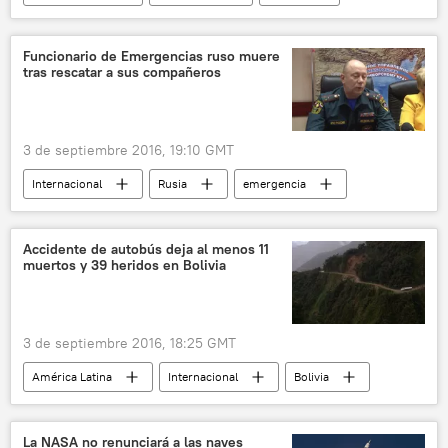
G20
historia
Cumbre del G20 en Hangzhou (2016)
🌏 Asia
Funcionario de Emergencias ruso muere
tras rescatar a sus compañeros
Unión Europea (UE)
noticias
3 de septiembre 2016, 19:10 GMT
Internacional
Rusia
emergencia
Lionrock (tifón)
noticias
Accidente de autobús deja al menos 11
muertos y 39 heridos en Bolivia
3 de septiembre 2016, 18:25 GMT
América Latina
Internacional
Bolivia
accidentes de tránsito
noticias
La NASA no renunciará a las naves