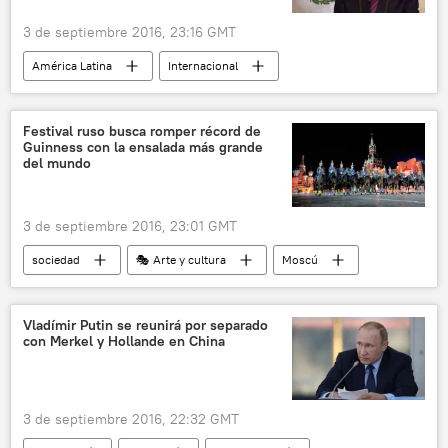
3 de septiembre 2016, 23:16 GMT
América Latina
Internacional
Economía
México
Hangzhou
G20
noticias
Festival ruso busca romper récord de
Guinness con la ensalada más grande
del mundo
3 de septiembre 2016, 23:01 GMT
sociedad
🎭 Arte y cultura
Moscú
Plaza Roja
récord
ensalada
Festival Internacional de Música Militar Torre Spásskaya
Vladímir Putin se reunirá por separado
con Merkel y Hollande en China
Rusia
noticias
3 de septiembre 2016, 22:32 GMT