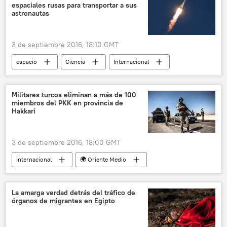
espaciales rusas para transportar a sus
astronautas
3 de septiembre 2016, 18:10 GMT
espacio
Ciencia
Internacional
Rusia
América del Norte
EEUU
Boeing
NASA
SpaceX
Militares turcos eliminan a más de 100
miembros del PKK en provincia de
Falcon 9
Programa Soyuz
Hakkari
Space Shuttle
noticias
3 de septiembre 2016, 18:00 GMT
Internacional
🌍 Oriente Medio
Turquía
Partido de los Trabajadores de Kurdistán (PKK)
La amarga verdad detrás del tráfico de
órganos de migrantes en Egipto
noticias