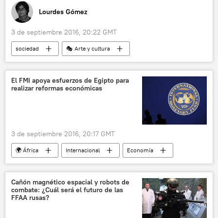
Lourdes Gómez
3 de septiembre 2016, 20:22 GMT
sociedad
🎭 Arte y cultura
Reino Unido
Oscar Wilde
cárcel
escritor
artista
noticias
El FMI apoya esfuerzos de Egipto para
realizar reformas económicas
3 de septiembre 2016, 20:17 GMT
🌍 África
Internacional
Economía
Egipto
Christine Lagarde
Fondo Monetario Internacional (FMI)
noticias
Cañón magnético espacial y robots de
combate: ¿Cuál será el futuro de las
FFAA rusas?