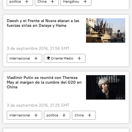
política
China
Hangzhou
Vladímir Putin
François Hollande
Angela Merkel
G20
Daesh y el Frente al Nusra atacan a las
fuerzas sirias en Daraya y Hama
Cumbre del G20 en Hangzhou (2016)
noticias
3 de septiembre 2016, 21:56 GMT
Internacional
🌍 Oriente Medio
Lucha contra Daesh (2016)
Siria
Frente al Nusra
ISIS
noticias
Vladímir Putin se reunirá con Theresa
May al margen de la cumbre del G20 en
China
3 de septiembre 2016, 21:25 GMT
Internacional
política
China
Hangzhou
Vladímir Putin