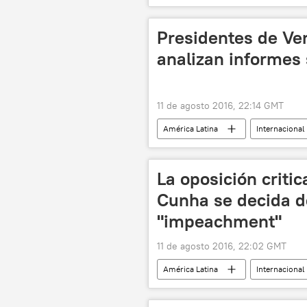
Presidentes de Ve
analizan informes 
11 de agosto 2016, 22:14 GMT
América Latina
Internacional
Venezuela
Colombia
Delcy Rodríguez
María Ángel
La oposición critic
Cunha se decida d
"impeachment"
11 de agosto 2016, 22:02 GMT
América Latina
Internacional