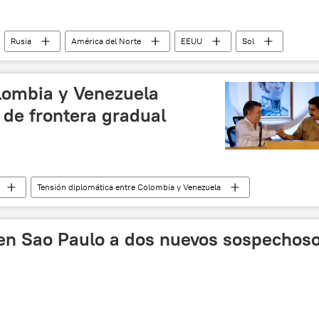
Rusia
América del Norte
EEUU
Sol
Unión Soviética (URSS)
Guerra Fría
lombia y Venezuela
 de frontera gradual
Tensión diplomática entre Colombia y Venezuela
Juan Manuel Santos
Nicolás Maduro
noticias
e en Sao Paulo a dos nuevos sospechos