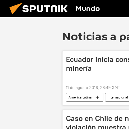
Mundo
Noticias a p
Ecuador inicia co
minería
11 de agosto 2016, 23:49 GMT
América Latina
Internacional
Rafael Poveda
industria mine
Caso en Chile de 
violación muestra 