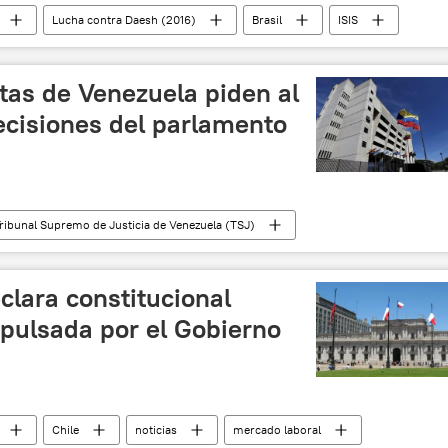
Lucha contra Daesh (2016)
Brasil
ISIS
stas de Venezuela piden al
cisiones del parlamento
ribunal Supremo de Justicia de Venezuela (TSJ)
noticias
eclara constitucional
mpulsada por el Gobierno
Chile
noticias
mercado laboral