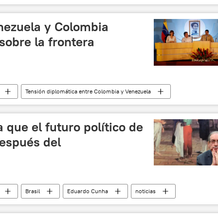
nezuela y Colombia
sobre la frontera
Tensión diplomática entre Colombia y Venezuela
Juan Manuel Santos
Nicolás Maduro
a Holguín
noticias
a que el futuro político de
espués del
Brasil
Eduardo Cunha
noticias