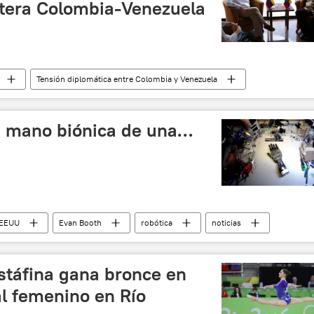
ntera Colombia-Venezuela
Tensión diplomática entre Colombia y Venezuela
Juan Manuel Santos
Nicolás Maduro
noticias
a mano biónica de una…
EEUU
Evan Booth
robótica
noticias
táfina gana bronce en
al femenino en Río