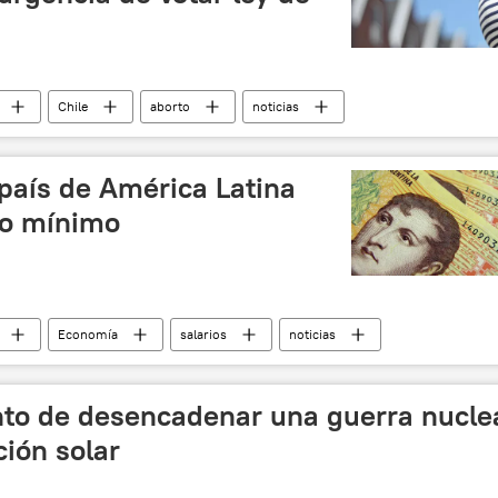
Chile
aborto
noticias
 país de América Latina
io mínimo
Economía
salarios
noticias
to de desencadenar una guerra nucle
ión solar