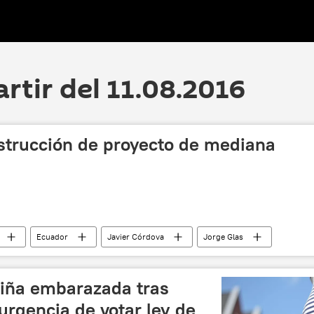
artir del 11.08.2016
nstrucción de proyecto de mediana
Ecuador
Javier Córdova
Jorge Glas
ra
noticias
niña embarazada tras
urgencia de votar ley de