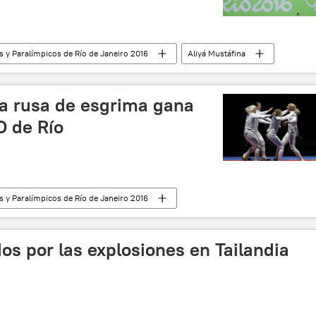
 y Paralímpicos de Río de Janeiro 2016
Aliyá Mustáfina
Rusia
noticias
a rusa de esgrima gana
O de Río
 y Paralímpicos de Río de Janeiro 2016
esgrima
Rusia
noticias
dos por las explosiones en Tailandia