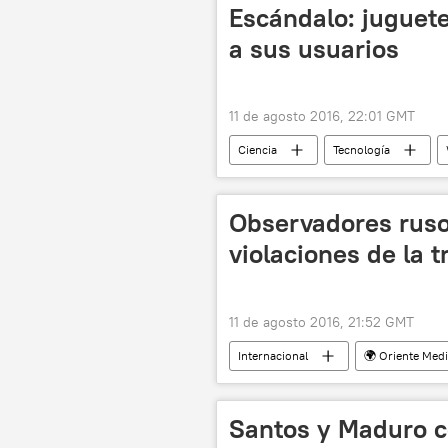
Escándalo: juguete 
a sus usuarios
11 de agosto 2016, 22:01 GMT
Ciencia
Tecnología
datos personales
noticias
Observadores ruso
violaciones de la 
11 de agosto 2016, 21:52 GMT
Internacional
🌍 Oriente Med
Santos y Maduro c