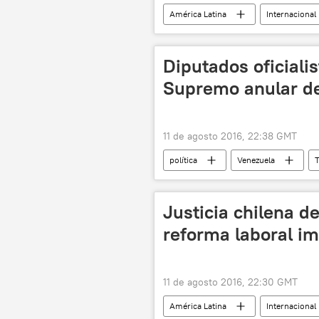
América Latina
Internacional
noticias
Diputados oficiali
Supremo anular de
11 de agosto 2016, 22:38 GMT
política
Venezuela
T
Asamblea Nacional de Venezuela
Justicia chilena d
reforma laboral i
11 de agosto 2016, 22:30 GMT
América Latina
Internacional