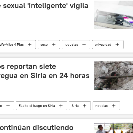
sexual 'inteligente' vigila
We-Vibe 4 Plus
sexo
juguetes
privacidad
s reportan siete
tregua en Siria en 24 horas
io
El alto el fuego en Siria
Siria
noticias
ontinúan discutiendo