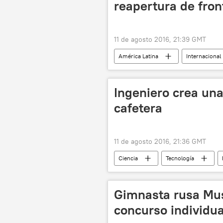
reapertura de fro
11 de agosto 2016, 21:39 GMT
América Latina
Internacional
Colombia
Venezuela
Ingeniero crea un
cafetera
11 de agosto 2016, 21:36 GMT
Ciencia
Tecnología
Gimnasta rusa Mus
concurso individu