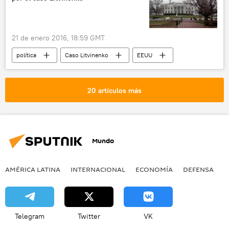
ISIS
noticias
21 de enero 2016, 18:59 GMT
política
Caso Litvinenko
EEUU
Reino Unido
Alexandr Litvinenko
Casa Blanca
Rusia
noticias
20 artículos más
Mundo
AMÉRICA LATINA
INTERNACIONAL
ECONOMÍA
DEFENSA
M
Telegram
Twitter
VK