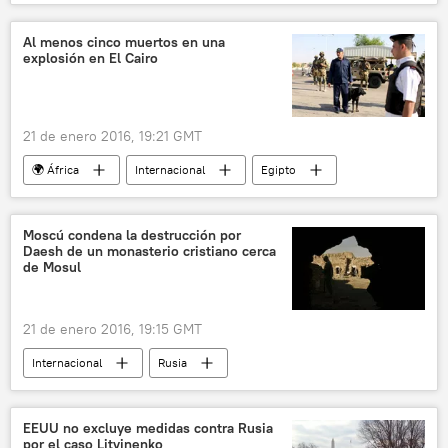
Rusia
Unión Europea (UE)
noticias
Al menos cinco muertos en una
explosión en El Cairo
21 de enero 2016, 19:21 GMT
🌍 África
Internacional
Egipto
El Cairo
noticias
Moscú condena la destrucción por
Daesh de un monasterio cristiano cerca
de Mosul
21 de enero 2016, 19:15 GMT
Internacional
Rusia
Atrocidades del Estado Islámico
Mosul
Ministerio de Asuntos Exteriores de Rusia
EEUU no excluye medidas contra Rusia
por el caso Litvinenko