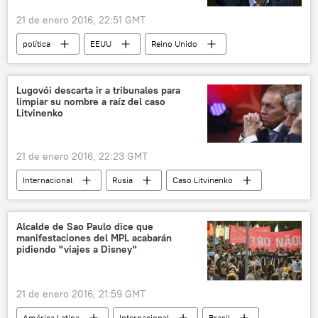
21 de enero 2016, 22:51 GMT
política
EEUU
Reino Unido
Argentina
David Cameron
Benjamín Netanyahu
Joe Biden
Lugovói descarta ir a tribunales para
limpiar su nombre a raíz del caso
Manuel Valls
Mark Rutte
Litvinenko
Mauricio Macri
Foro Económico Mundial
noticias
21 de enero 2016, 22:23 GMT
Internacional
Rusia
Caso Litvinenko
Reino Unido
Alexandr Litvinenko
Andréi Lugovói
Alcalde de Sao Paulo dice que
manifestaciones del MPL acabarán
Partido Liberal Democrático de Rusia (LDPR)
pidiendo "viajes a Disney"
noticias
21 de enero 2016, 21:59 GMT
América Latina
Internacional
Brasil