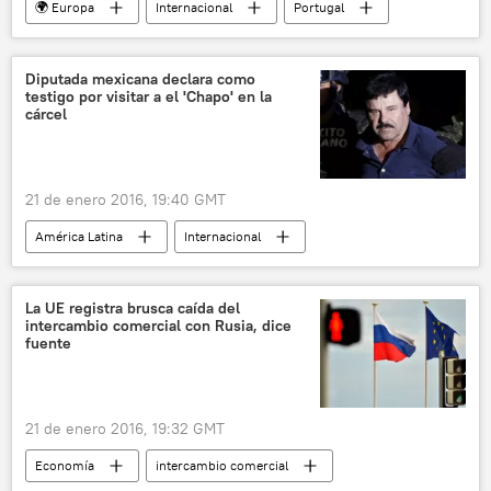
🌍 Europa
Internacional
Portugal
José Mourinho
Aníbal Cavaco Silva
Marcelo Rebelo de Sousa
Diputada mexicana declara como
testigo por visitar a el 'Chapo' en la
António Sampaio da Nóvoa
Maria De Belém
cárcel
Marisa Matías
elecciones
Antonio Costa
noticias
21 de enero 2016, 19:40 GMT
América Latina
Internacional
Caso del 'Chapo' Guzmán
México
Joaquín el 'Chapo' Guzmán
La UE registra brusca caída del
intercambio comercial con Rusia, dice
Lucero Guadalupe Sánchez López
SEIDO
fuente
noticias
21 de enero 2016, 19:32 GMT
Economía
intercambio comercial