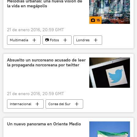
Melodías urbanas: una nueva visión de
la vida en megápolis
Senado de Haití
Consejo Provisional Electoral (CEP)
15
Pitit Dessalines
elecciones
21 de enero 2016, 20:59 GMT
Jovenel Moise
noticias
Multimedia
📷 Fotos
Londres
París
Chile
Nueva York
Roma
Italia
Vaticano
Absuelto un surcoreano acusado de leer
la propaganda norcoreana por twitter
Buenos Aires
Estambul
fotografía
21 de enero 2016, 20:59 GMT
Internacional
Corea del Sur
Corea del Norte
Uriminzokkiri
propaganda
🌏 Asia
Twitter
Un nuevo panorama en Oriente Medio
📰 Tensiones en la península de Corea