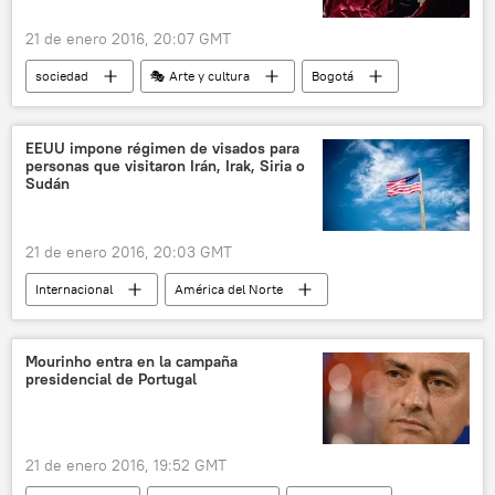
Frente para la Victoria (FpV)
21 de enero 2016, 20:07 GMT
Unión Cívica Radical (UCR)
suicidio
sociedad
🎭 Arte y cultura
Bogotá
noticias
Colombia
Et Cetera (teatro)
Festival Iberoamericano de Teatro de Bogotá
EEUU impone régimen de visados para
personas que visitaron Irán, Irak, Siria o
teatro
noticias
Sudán
21 de enero 2016, 20:03 GMT
Internacional
América del Norte
EEUU
Irán
Irak
Siria
Sudán
Mourinho entra en la campaña
presidencial de Portugal
Departamento de Seguridad Nacional de EEUU
visados
noticias
21 de enero 2016, 19:52 GMT