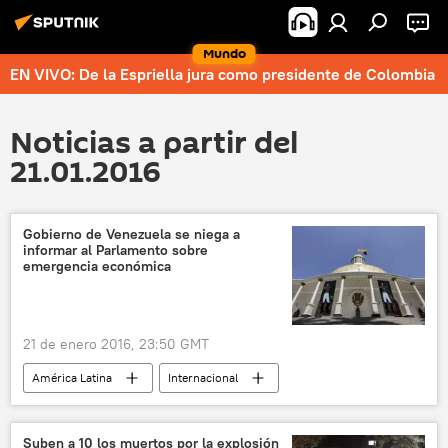
Mundo
EN VIVO: De la Espriella jura como presidente de Colombia
Noticias a partir del
21.01.2016
Gobierno de Venezuela se niega a
informar al Parlamento sobre
emergencia económica
21 de enero 2016, 23:50 GMT
América Latina
Internacional
Venezuela
Nicolás Maduro
Héctor Rodríguez
Suben a 10 los muertos por la explosión