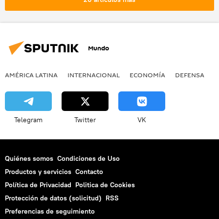
Mundo
AMÉRICA LATINA
INTERNACIONAL
ECONOMÍA
DEFENSA
M
Telegram
Twitter
VK
Quiénes somos
Condiciones de Uso
Productos y servicios
Contacto
Política de Privacidad
Politica de Cookies
Protección de datos (solicitud)
RSS
Preferencias de seguimiento