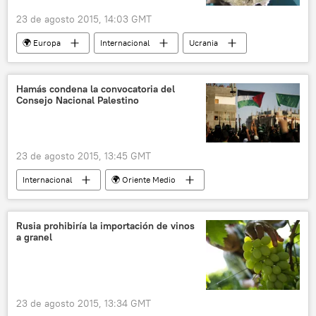
23 de agosto 2015, 14:03 GMT
🌍 Europa
Internacional
Ucrania
Donbás
Eduard Basurin
Andréi Lisenko
alto el fuego
Hamás condena la convocatoria del
Consejo Nacional Palestino
Situación en Donbás (verano de 2015)
república popular de Donetsk
noticias
23 de agosto 2015, 13:45 GMT
Internacional
🌍 Oriente Medio
Conflicto en Oriente Próximo
Palestina
Israel
Franja de Gaza
Rusia prohibiría la importación de vinos
a granel
Sami Abu Zuhri
Hamás
Consejo Nacional Palestino
noticias
23 de agosto 2015, 13:34 GMT