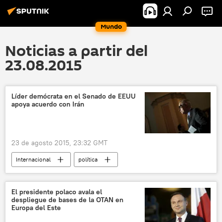
Mundo
Noticias a partir del
23.08.2015
Líder demócrata en el Senado de EEUU
apoya acuerdo con Irán
23 de agosto 2015, 23:32 GMT
Internacional
política
América del Norte
EEUU
Irán
Harry Reid
Senado de EEUU
El presidente polaco avala el
despliegue de bases de la OTAN en
Acuerdo sobre Irán
Europa del Este
Partido Demócrata (EEUU)
noticias