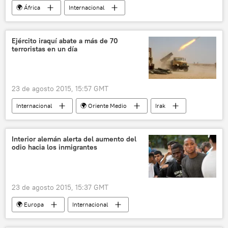
🌍 África
Internacional
Lucha contra el Estado Islámico
Egipto
península del Sinaí
Rashad Abu al-Qassam
Ejército iraquí abate a más de 70
terroristas en un día
Ansar Beit al-Maqdis
ISIS
noticias
23 de agosto 2015, 15:57 GMT
Internacional
🌍 Oriente Medio
Irak
Anbar (provincia)
ISIS
noticias
Interior alemán alerta del aumento del
odio hacia los inmigrantes
23 de agosto 2015, 15:37 GMT
🌍 Europa
Internacional
Problema de refugiados en la UE
Alemania