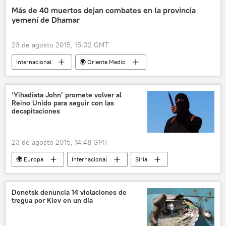
Heidenau
inmigrantes
Más de 40 muertos dejan combates en la provincia
yemení de Dhamar
Thomas de Maizière
migración
noticias
23 de agosto 2015, 15:02 GMT
Internacional
🌍 Oriente Medio
Yemen
hutíes
Operación militar en Yemen
‘Yihadista John’ promete volver al
Reino Unido para seguir con las
📰 Conflicto en Yemen
noticias
decapitaciones
23 de agosto 2015, 14:48 GMT
🌍 Europa
Internacional
Siria
Reino Unido
Atrocidades del Estado Islámico
Jihadi John
ISIS
terrorismo
Donetsk denuncia 14 violaciones de
tregua por Kiev en un día
noticias