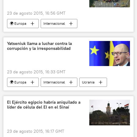
23 de agosto 2015, 16:56 GMT
🌍 Europa
Internacional
Reino Unido
Shoreham
accidente aéreo
noticias
Yatseniuk llama a luchar contra la
corrupción y la irresponsabilidad
23 de agosto 2015, 16:33 GMT
🌍 Europa
Internacional
Ucrania
Arseni Yatseniuk
noticias
El Ejército egipcio habría aniquilado a
líder de célula del EI en el Sinaí
23 de agosto 2015, 16:17 GMT