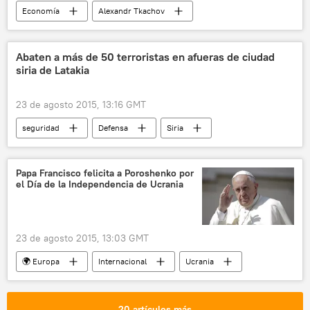
Economía
Alexandr Tkachov
Vadim Drobiz
Leonid Popóvich
Unión de Viticultores
vino
Rusia
Abaten a más de 50 terroristas en afueras de ciudad
siria de Latakia
noticias
23 de agosto 2015, 13:16 GMT
seguridad
Defensa
Siria
Latakia
Guerra en Siria
noticias
Papa Francisco felicita a Poroshenko por
el Día de la Independencia de Ucrania
23 de agosto 2015, 13:03 GMT
🌍 Europa
Internacional
Ucrania
Donbás
Papa Francisco
Petró Poroshenko
noticias
20 artículos más