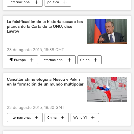
Internacional
política
🌍 Oriente Medio
Trípoli
Damasco
Beirut
Líbano
noticias
La falsificación de la historia sacude los
pilares de la Carta de la ONU, dice
Lavrov
23 de agosto 2015, 19:38 GMT
🌍 Europa
Internacional
China
Serguéi Lavrov
Rusia
noticias
Canciller chino elogia a Moscú y Pekín
en la formación de un mundo multipolar
23 de agosto 2015, 18:30 GMT
Internacional
China
Wang Yi
70 aniversario de la victoria en la Segunda Guerra Mundial