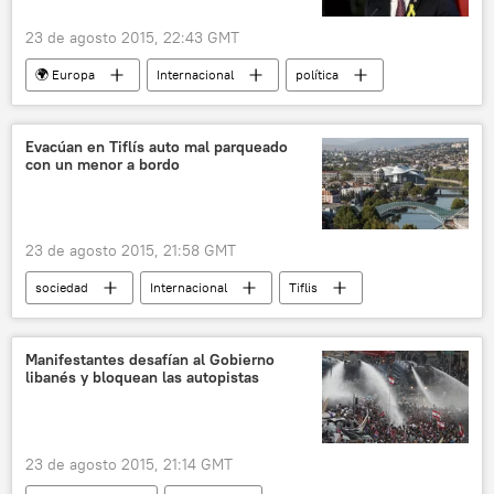
23 de agosto 2015, 22:43 GMT
🌍 Europa
Internacional
política
Polonia
Estonia
Europa del Este
Toomas Hendrik Ilves
Andrzej Duda
Evacúan en Tiflís auto mal parqueado
con un menor a bordo
OTAN
📰 Ampliación de la OTAN
noticias
23 de agosto 2015, 21:58 GMT
sociedad
Internacional
Tiflis
Georgia
noticias
Manifestantes desafían al Gobierno
libanés y bloquean las autopistas
23 de agosto 2015, 21:14 GMT