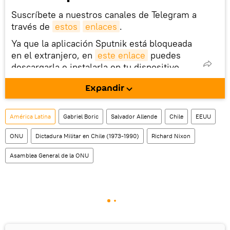
Suscríbete a nuestros canales de Telegram a
través de
estos
enlaces
.
Ya que la aplicación Sputnik está bloqueada
en el extranjero, en
este enlace
puedes
descargarla e instalarla en tu dispositivo
móvil (¡solo para Android!).
Expandir
También tenemos una cuenta
en la red 
social rusa VK
.
América Latina
Gabriel Boric
Salvador Allende
Chile
EEUU
ONU
Dictadura Militar en Chile (1973-1990)
Richard Nixon
Asamblea General de la ONU