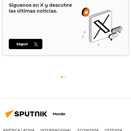
Síguenos en
X
y descubre
las últimas noticias.
Seguir
Mundo
AMÉRICA LATINA
INTERNACIONAL
ECONOMÍA
DEFENSA
M