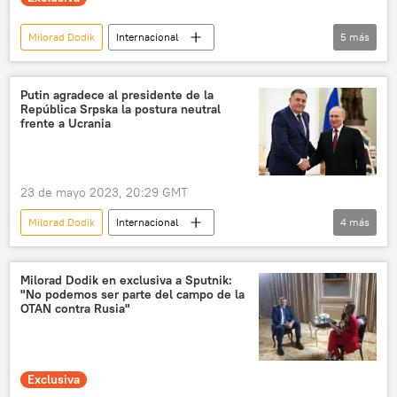
Milorad Dodik
Internacional
5
más
República Srpska
Bosnia Herzegovina
Rusia
🌍 Europa
💬 Entrevistas
Putin agradece al presidente de la
República Srpska la postura neutral
frente a Ucrania
23 de mayo 2023, 20:29 GMT
Milorad Dodik
Internacional
4
más
Vladímir Putin
República Srpska
Ucrania
Occidente
política
Milorad Dodik en exclusiva a Sputnik:
"No podemos ser parte del campo de la
OTAN contra Rusia"
Exclusiva