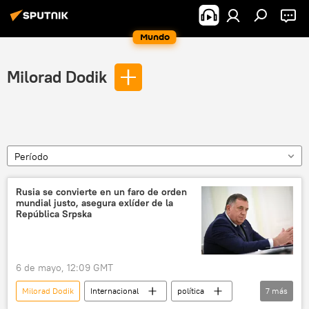
Mundo
Milorad Dodik
Período
Rusia se convierte en un faro de orden
mundial justo, asegura exlíder de la
República Srpska
6 de mayo, 12:09 GMT
Milorad Dodik
Internacional
política
7
más