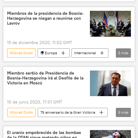
🌍 Europa
Rusia
Internacional
Miembros de la presidencia de Bosnia-
Herzegovina se niegan a reunirse con
Lavrov
15 de diciembre 2020, 11:02 GMT
Milorad Dodik
🌍 Europa
Internacional
5
más
Rusia
política
Serguéi Lavrov
Bosnia Herzegovina
noticias
Miembro serbio de Presidencia de
Bosnia-Herzegovina irá al Desfile de la
Victoria en Moscú
10 de junio 2020, 17:01 GMT
Milorad Dodik
75 aniversario de la Gran Victoria
8
más
Noticias: 75 aniversario de la Gran Victoria
Rusia
Internacional
El uranio empobrecido de las bombas
de la OTAN sigue matando niños en