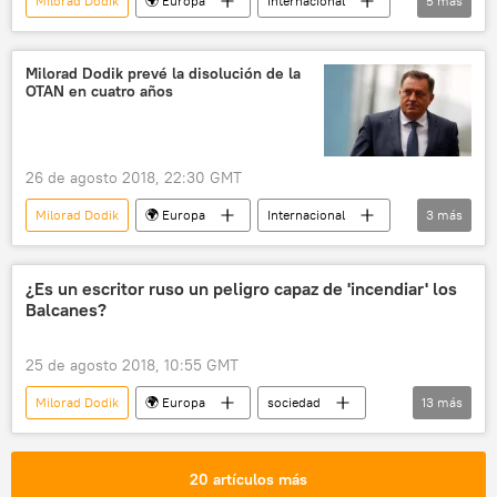
Milorad Dodik
🌍 Europa
Internacional
5
más
Bosnia Herzegovina
República Srpska
autonomía
presión
noticias
Milorad Dodik prevé la disolución de la
OTAN en cuatro años
26 de agosto 2018, 22:30 GMT
Milorad Dodik
🌍 Europa
Internacional
3
más
República Srpska
OTAN
noticias
¿Es un escritor ruso un peligro capaz de 'incendiar' los
Balcanes?
25 de agosto 2018, 10:55 GMT
Milorad Dodik
🌍 Europa
sociedad
13
más
🎭 Arte y cultura
Internacional
política
Rusia
Serbia
20 artículos más