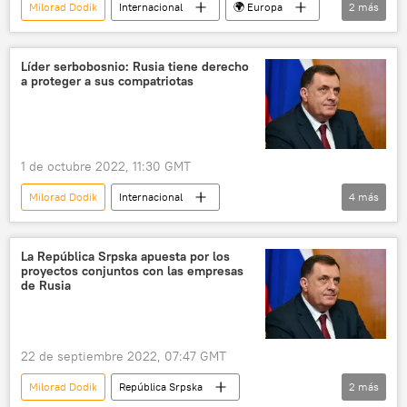
Milorad Dodik
Internacional
🌍 Europa
2
más
Unión Europea (UE)
💬 Entrevistas
Líder serbobosnio: Rusia tiene derecho
a proteger a sus compatriotas
1 de octubre 2022, 11:30 GMT
Milorad Dodik
Internacional
4
más
República Srpska
🌍 Europa
📰 Proceso unionista de Donetsk, Lugansk, Jersón y Zaporozhie
La República Srpska apuesta por los
proyectos conjuntos con las empresas
💬 Entrevistas
de Rusia
22 de septiembre 2022, 07:47 GMT
Milorad Dodik
República Srpska
2
más