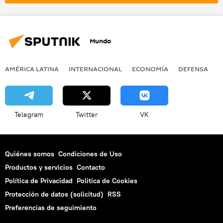
Bosnia Herzegovina
Balcanes
República Srpska
Zajar Prilepin
escritor
literatura
escándalo
Mundo
noticias
AMÉRICA LATINA
INTERNACIONAL
ECONOMÍA
DEFENSA
M
Telegram
Twitter
VK
Quiénes somos
Condiciones de Uso
Productos y servicios
Contacto
Política de Privacidad
Politica de Cookies
Protección de datos (solicitud)
RSS
Preferencias de seguimiento