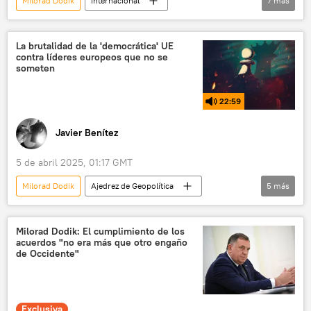
Milorad Dodik
Internacional
7
más
Luiz Inacio Lula da Silva
Robert Fico
Brasil
Eslovaquia
Ucrania
La brutalidad de la 'democrática' UE
contra líderes europeos que no se
🌍 Europa
Mirotvorets
someten
22:59
Javier Benítez
5 de abril 2025, 01:17 GMT
Milorad Dodik
Ajedrez de Geopolítica
5
más
Moscú
EEUU
Gagauzia
Vladímir Putin
política
Milorad Dodik: El cumplimiento de los
acuerdos "no era más que otro engaño
de Occidente"
Exclusiva