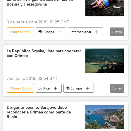
Bosnia Herzegovina
Día de la Victoria
Bosnia y Herzegovina
asistencia
Moscú
noticias
9 de septiembre 2019, 19:25 GMT
Milorad Dodik
🌍 Europa
Internacional
8
más
OTAN
bombardeos
niños
uranio empobrecido
República Srpska
La República Srpska, lista para cooperar
con Crimea
Serbia
Yugoslavia
noticias
7 de junio 2019, 02:54 GMT
Milorad Dodik
política
🌍 Europa
5
más
Internacional
Rusia
República Srpska
Crimea
noticias
Dirigente bosnio: Sarajevo debe
reconocer a Crimea como parte de
Rusia