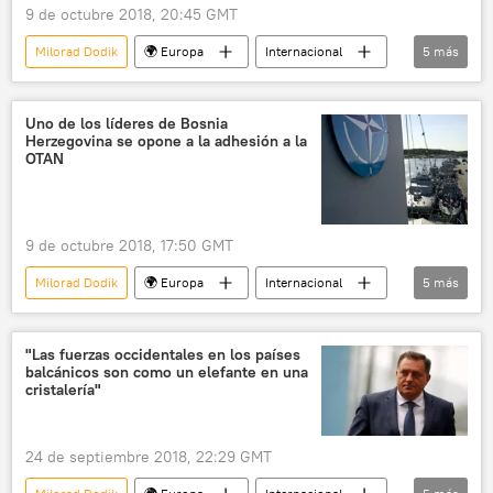
9 de octubre 2018, 20:45 GMT
Milorad Dodik
🌍 Europa
Internacional
5
más
política
Rusia
Crimea
Bosnia Herzegovina
noticias
Uno de los líderes de Bosnia
Herzegovina se opone a la adhesión a la
OTAN
9 de octubre 2018, 17:50 GMT
Milorad Dodik
🌍 Europa
Internacional
5
más
Bosnia Herzegovina
OTAN
adhesión
rechazo
noticias
"Las fuerzas occidentales en los países
balcánicos son como un elefante en una
cristalería"
24 de septiembre 2018, 22:29 GMT