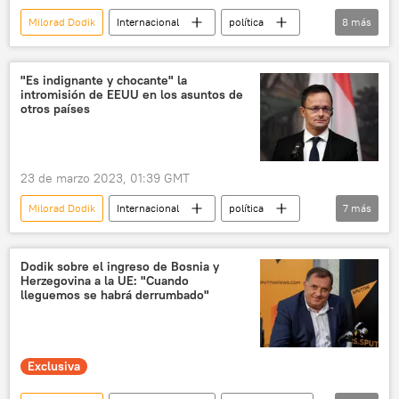
Milorad Dodik
Internacional
política
8
más
OTAN
seguridad
💬 Entrevistas
Vladímir Putin
República Srpska
"Es indignante y chocante" la
intromisión de EEUU en los asuntos de
Yugoslavia
EEUU
otros países
📰 Operación rusa de desmilitarización y desnazificación de Ucrania
23 de marzo 2023, 01:39 GMT
Milorad Dodik
Internacional
política
7
más
seguridad
Peter Szijjarto
EEUU
Sarajevo
República Srpska
Dodik sobre el ingreso de Bosnia y
Herzegovina a la UE: "Cuando
Instagram
Facebook (red social)
lleguemos se habrá derrumbado"
Exclusiva