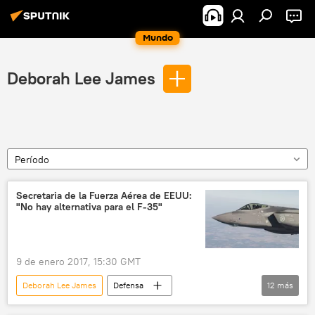
Mundo
Deborah Lee James
Período
Secretaria de la Fuerza Aérea de EEUU:
"No hay alternativa para el F-35"
9 de enero 2017, 15:30 GMT
Deborah Lee James
Defensa
12
más
Internacional
América del Norte