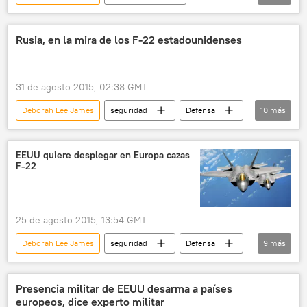
América del Norte
EEUU
RD-180
motores
Rusia
noticias
Rusia, en la mira de los F-22 estadounidenses
31 de agosto 2015, 02:38 GMT
Deborah Lee James
seguridad
Defensa
10
más
💬 Opinión y Análisis
EEUU
Eduard Rodiukov
Serguéi Bodán
EEUU quiere desplegar en Europa cazas
F-22
Fuerza Aérea de EEUU
Centro 2015 (maniobras)
F-22
Fuerzas Aeroespaciales de Rusia
Rusia
25 de agosto 2015, 13:54 GMT
noticias
Deborah Lee James
seguridad
Defensa
9
más
EEUU
Mark Welsh James
OTAN
Fuerza Aérea de EEUU
F-22
Rusia
Presencia militar de EEUU desarma a países
europeos, dice experto militar
🌍 Europa
📰 Ampliación de la OTAN