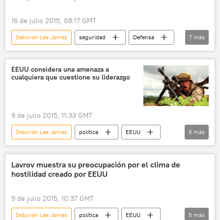
noticias
16 de julio 2015, 08:17 GMT
Deborah Lee James
seguridad
Defensa
7
más
EEUU
Francia
Alemania
OTAN
Rusia
EEUU considera una amenaza a
cualquiera que cuestione su liderazgo
📰 Ampliación de la OTAN
noticias
9 de julio 2015, 11:33 GMT
Deborah Lee James
política
EEUU
5
más
Irina Yarovaya
Konstantín Kosachov
Frants Klintsévich
Rusia
noticias
Lavrov muestra su preocupación por el clima de
hostilidad creado por EEUU
9 de julio 2015, 10:37 GMT
Deborah Lee James
política
EEUU
5
más