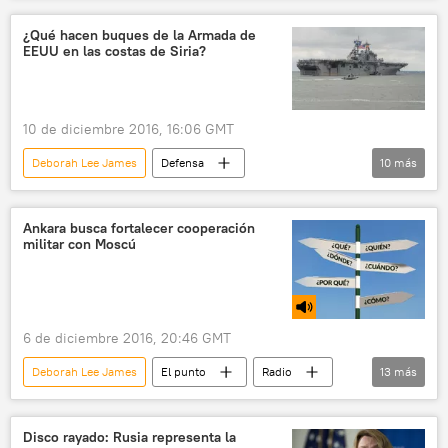
Vladímir Putin
Dmitri Peskov
OTAN
¿Qué hacen buques de la Armada de
EEUU en las costas de Siria?
Rusia
10 de diciembre 2016, 16:06 GMT
Deborah Lee James
Defensa
10
más
Internacional
🌍 Oriente Medio
América del Norte
EEUU
Siria
Ankara busca fortalecer cooperación
militar con Moscú
mar Mediterráneo
Ashton Carter
Aleksandr Jrolenko
USS Wasp
Rusia
noticias
6 de diciembre 2016, 20:46 GMT
Deborah Lee James
El punto
Radio
13
más
Turquía
Alepo
Siria
China
Egipto
Nueva Zelanda
Disco rayado: Rusia representa la