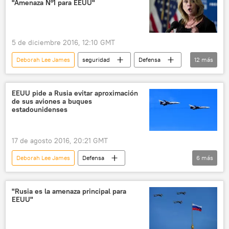
"Amenaza Nº1 para EEUU"
EEUU
Binali Yildirim
Xi Jinping
Rusia
España
🌍 África
Unión Europea (UE)
5 de diciembre 2016, 12:10 GMT
Deborah Lee James
seguridad
Defensa
12
más
Internacional
política
Rusia
América del Norte
EEUU
EEUU pide a Rusia evitar aproximación
de sus aviones a buques
Departamento de Defensa de EEUU
estadounidenses
Guerra Fría
Adhesión de Crimea 2014
propaganda
propaganda antirrusa
17 de agosto 2016, 20:21 GMT
Armada de EEUU
noticias
Deborah Lee James
Defensa
6
más
Internacional
Rusia
América del Norte
EEUU
aviones
"Rusia es la amenaza principal para
EEUU"
buques
noticias