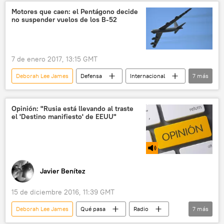
EEUU
Donald Trump
Motores que caen: el Pentágono decide
no suspender vuelos de los B-52
Fuerza Aérea de EEUU
Departamento de Defensa de EEUU
Boeing
F-35
F-18
A-10
aviones
7 de enero 2017, 13:15 GMT
sustitucion
noticias
Deborah Lee James
Defensa
Internacional
7
más
América del Norte
EEUU
Departamento de Defensa de EEUU
B-52
Opinión: "Rusia está llevando al traste
el 'Destino manifiesto' de EEUU"
motores
suspensión
noticias
Javier Benítez
15 de diciembre 2016, 11:39 GMT
Deborah Lee James
Qué pasa
Radio
7
más
EEUU
Afganistán
Juan Aguilar