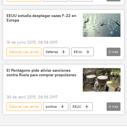
Serguéi Lavrov
OTAN
Fuerza Aérea de EEUU
Rusia
EEUU estudia desplegar cazas F-22 en
Europa
noticias
16 de junio 2015, 08:54 GMT
Deborah Lee James
Defensa
EEUU
5
más
OTAN
F-22
Rusia
📰 Ampliación de la OTAN
noticias
El Pentágono pide aliviar sanciones
contra Rusia para comprar propulsores
30 de abril 2015, 08:56 GMT
Deborah Lee James
política
EEUU
6
más
Atlas
RD-180
sanciones
Departamento de Defensa de EEUU
Rusia