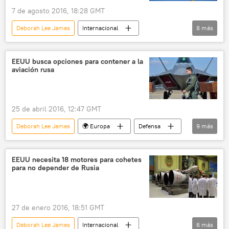
7 de agosto 2016, 18:28 GMT
Deborah Lee James
Internacional
8
más
América del Norte
EEUU
Fuerzas Armadas de Rusia
EEUU busca opciones para contener a la
aviación rusa
Fuerzas de Defensa Aérea y Espacial de Rusia
militares
🛡️ Fuerzas Armadas
Rusia
noticias
25 de abril 2016, 12:47 GMT
Deborah Lee James
🌍 Europa
Defensa
9
más
Internacional
Rusia
América del Norte
EEUU
Francia
EEUU necesita 18 motores para cohetes
para no depender de Rusia
Fuerzas Aeroespaciales de Rusia
maniobras
📰 Ampliación de la OTAN
noticias
27 de enero 2016, 18:51 GMT
Deborah Lee James
Internacional
6
más