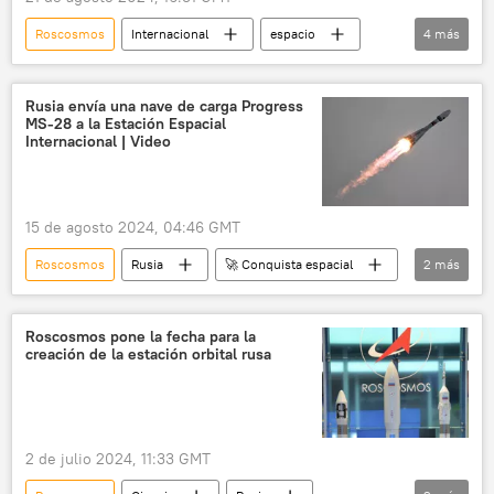
Roscosmos
Internacional
espacio
4
más
Estación Espacial Internacional (EEI)
Serguéi Rízhikov
Crew Dragon
Rusia envía una nave de carga Progress
MS-28 a la Estación Espacial
Rusia
Internacional | Video
15 de agosto 2024, 04:46 GMT
Roscosmos
Rusia
🚀 Conquista espacial
2
más
Soyuz-2.1a
Tecnología
Roscosmos pone la fecha para la
creación de la estación orbital rusa
2 de julio 2024, 11:33 GMT