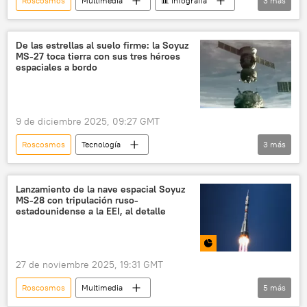
Roscosmos
Multimedia
📊 Infografía
3
más
espacio
Soyuz-5
🚀 Conquista espacial
De las estrellas al suelo firme: la Soyuz
MS-27 toca tierra con sus tres héroes
espaciales a bordo
9 de diciembre 2025, 09:27 GMT
Roscosmos
Tecnología
3
más
Estación Espacial Internacional (EEI)
espacio
🚀 Conquista espacial
Lanzamiento de la nave espacial Soyuz
MS-28 con tripulación ruso-
estadounidense a la EEI, al detalle
27 de noviembre 2025, 19:31 GMT
Roscosmos
Multimedia
5
más