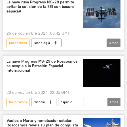
La nave rusa Progress MS-28 permite
evitar la colisión de la EEI con basura
espacial
26 de noviembre 2024, 06:42 GMT
Roscosmos
Tecnología
3
más
Estación Espacial Internacional (EEI)
Rusia
🚀 Conquista espacial
La nave Progress MS-29 de Roscosmos
se acopla a la Estación Espacial
Internacional
23 de noviembre 2024, 22:35 GMT
Roscosmos
Ciencia
espacio
1
más
Estación Espacial Internacional (EEI)
Vuelos a Marte y remolcador estelar:
Roscosmos revela su plan de conquista