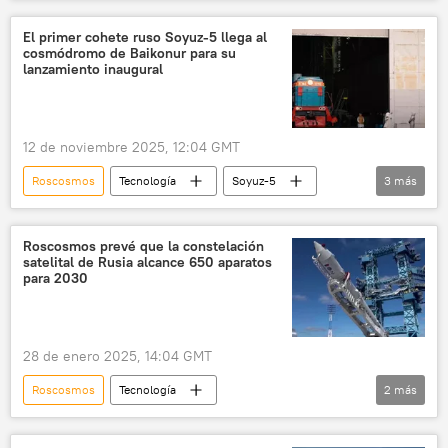
Estación Espacial Internacional (EEI)
espacio
📊 Infografía
Soyuz-2.1a
El primer cohete ruso Soyuz-5 llega al
cosmódromo de Baikonur para su
🚀 Conquista espacial
lanzamiento inaugural
12 de noviembre 2025, 12:04 GMT
Roscosmos
Tecnología
Soyuz-5
3
más
Baikonur
espacio
🚀 Conquista espacial
Roscosmos prevé que la constelación
satelital de Rusia alcance 650 aparatos
para 2030
28 de enero 2025, 14:04 GMT
Roscosmos
Tecnología
2
más
🚀 Conquista espacial
Rusia