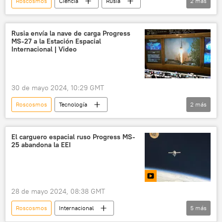
Roscosmos
Ciencia
Rusia
2
más
Estación de Servicio Orbital Rusa (ROSS)
🚀 Conquista espacial
Rusia envía la nave de carga Progress
MS-27 a la Estación Espacial
Internacional | Video
30 de mayo 2024, 10:29 GMT
Roscosmos
Tecnología
2
más
🚀 Conquista espacial
Rusia
El carguero espacial ruso Progress MS-
25 abandona la EEI
28 de mayo 2024, 08:38 GMT
Roscosmos
Internacional
5
más