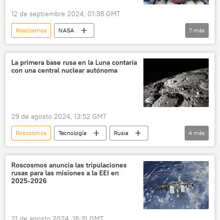
12 de septiembre 2024, 01:38 GMT
Roscosmos
NASA
7
más
Estación Espacial Internacional (EEI)
Crew Dragon
espacio
La primera base rusa en la Luna contaría
con una central nuclear autónoma
🪐 Astronomía
Ciencia
Rusia
EEUU
29 de agosto 2024, 13:52 GMT
Roscosmos
Tecnología
Rusia
4
más
la Luna
planta nuclear
espacio
🚀 Conquista espacial
Roscosmos anuncia las tripulaciones
rusas para las misiones a la EEI en
2025-2026
21 de agosto 2024, 16:31 GMT