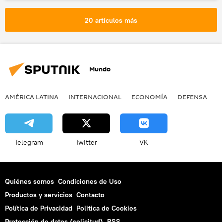
🚀 Conquista espacial
Rusia
Estación Espacial Internacional (EEI)
espacio
20 artículos más
Progress-MS
Mundo
AMÉRICA LATINA
INTERNACIONAL
ECONOMÍA
DEFENSA
M
Telegram
Twitter
VK
Quiénes somos
Condiciones de Uso
Productos y servicios
Contacto
Política de Privacidad
Politica de Cookies
Protección de datos (solicitud)
RSS