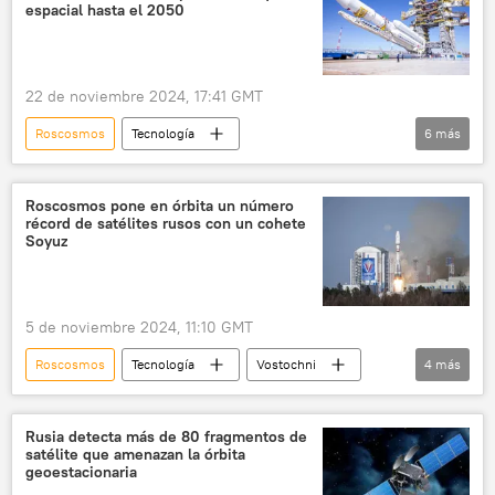
espacial hasta el 2050
22 de noviembre 2024, 17:41 GMT
Roscosmos
Tecnología
6
más
🚀 Conquista espacial
Rusia
Yuri Borísov
Zevs (remolcador espacial)
Roscosmos pone en órbita un número
récord de satélites rusos con un cohete
Grifon (satélites)
Marte
Soyuz
5 de noviembre 2024, 11:10 GMT
Roscosmos
Tecnología
Vostochni
4
más
Soyuz-2.1b
🚀 Conquista espacial
espacio
satélites
Rusia detecta más de 80 fragmentos de
satélite que amenazan la órbita
geoestacionaria