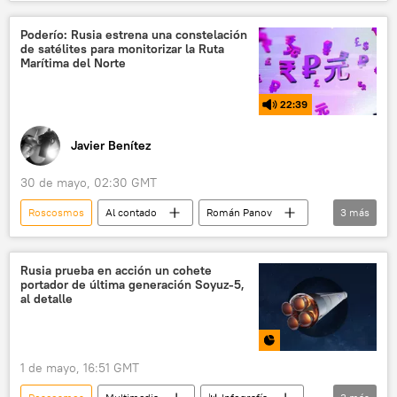
NASA
Baikonur
Estación Espacial Internacional (EEI)
Poderío: Rusia estrena una constelación
de satélites para monitorizar la Ruta
🚀 Conquista espacial
nave espacial
Marítima del Norte
EEUU
Rusia
22:39
Javier Benítez
30 de mayo, 02:30 GMT
Roscosmos
Al contado
Román Panov
3
más
Ártico
EEUU
Washington
Rusia prueba en acción un cohete
portador de última generación Soyuz-5,
al detalle
1 de mayo, 16:51 GMT