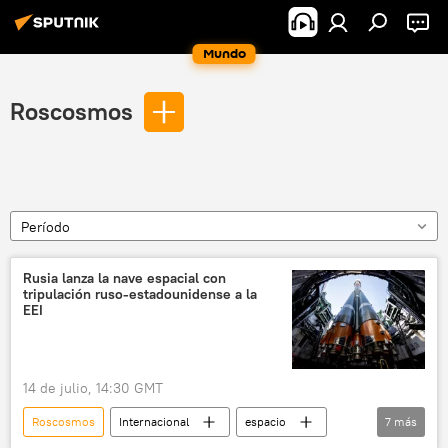
Mundo
Roscosmos
Período
Rusia lanza la nave espacial con
tripulación ruso-estadounidense a la
EEI
14 de julio, 14:30 GMT
Roscosmos
Internacional
espacio
7
más