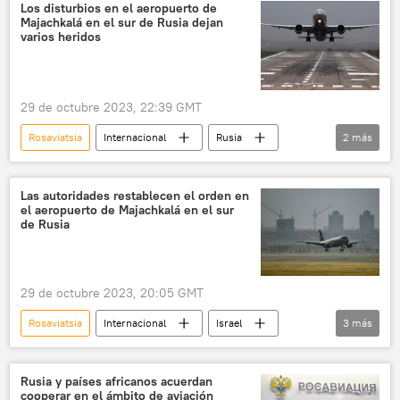
🛡️ Zonas de conflicto
EEUU
Los disturbios en el aeropuerto de
Majachkalá en el sur de Rusia dejan
Vladímir Putin
Rusia
Occidente
varios heridos
Israel
Palestina
Franja de Gaza
ONU
Hamás
Benjamín Netanyahu
29 de octubre 2023, 22:39 GMT
Rosaviatsia
Internacional
Rusia
2
más
Daguestán
sociedad
Las autoridades restablecen el orden en
el aeropuerto de Majachkalá en el sur
de Rusia
29 de octubre 2023, 20:05 GMT
Rosaviatsia
Internacional
Israel
3
más
Rusia
seguridad
aeropuerto
Rusia y países africanos acuerdan
cooperar en el ámbito de aviación