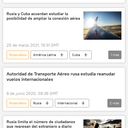
Rusia
🌏 Asia
🌍 Europa
aviones
Rusia y Cuba acuerdan estudiar la
posibilidad de ampliar la conexión aérea
20 de marzo 2021, 19:31 GMT
Rosaviatsia
América Latina
Cuba
1
más
Rusia
Autoridad de Transporte Aéreo rusa estudia reanudar
vuelos internacionales
8 de junio 2020, 08:36 GMT
Rosaviatsia
Rusia
Internacional
2
más
coronavirus
noticias
Rusia limita el número de ciudadanos
que regresan del extranjero a diario