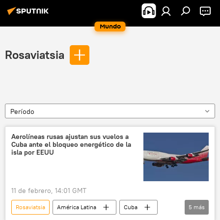
Mundo
Rosaviatsia
Período
Aerolíneas rusas ajustan sus vuelos a
Cuba ante el bloqueo energético de la
isla por EEUU
11 de febrero, 14:01 GMT
Rosaviatsia
América Latina
Cuba
5
más