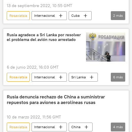
13 de septiembre 2022, 10:55 GMT
Rosaviatsia
Internacional
Cuba
2
más
Rusia
🧭 Destinos
Rusia agradece a Sri Lanka por resolver
el problema del avión ruso arrestado
6 de junio 2022, 16:03 GMT
Rosaviatsia
Internacional
Sri Lanka
6
más
🌏 Asia
Rusia
Aeroflot
🏛️ Compañías
🌍 Europa
Rusia denuncia rechazo de China a suministrar
repuestos para aviones a aerolíneas rusas
📰 Consecuencias económicas de las sanciones occidentales contra Rusia
10 de marzo 2022, 11:56 GMT
Rosaviatsia
Internacional
China
4
más