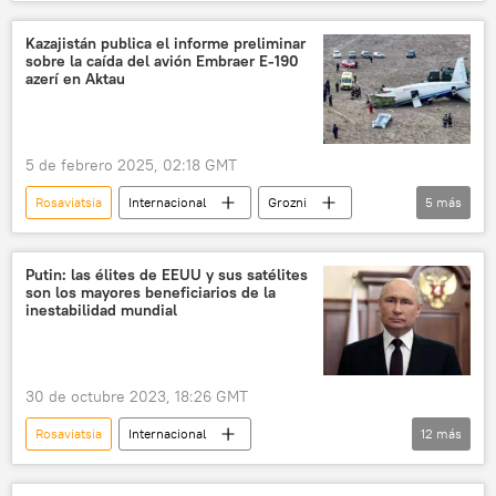
Nordwind
Rusia
turismo
aerolínea
📰 Bloqueo económico contra Cuba
Kazajistán publica el informe preliminar
sobre la caída del avión Embraer E-190
azerí en Aktau
5 de febrero 2025, 02:18 GMT
Rosaviatsia
Internacional
Grozni
5
más
Azerbaiyán
Kazajistán
accidente
Rusia
accidente aéreo
Putin: las élites de EEUU y sus satélites
son los mayores beneficiarios de la
inestabilidad mundial
30 de octubre 2023, 18:26 GMT
Rosaviatsia
Internacional
12
más
📰 Conflicto palestino-israelí