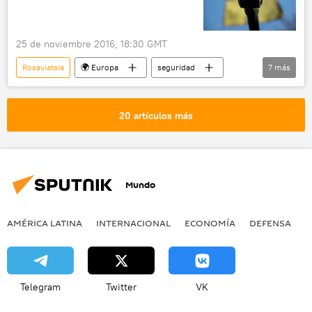
25 de noviembre 2016, 18:30 GMT
Rosaviatsia
🌍 Europa
seguridad
7
más
Defensa
Internacional
Rusia
Crimea
Ucrania
misiles
20 artículos más
noticias
Mundo
AMÉRICA LATINA
INTERNACIONAL
ECONOMÍA
DEFENSA
M
Telegram
Twitter
VK