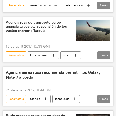
Rosaviatsia
América Latina
Internacional
8
más
Rusia
México
Sukhoi Superjet 100
industria aeronáutica
aeronaves
Agencia rusa de transporte aéreo
anuncia la posible suspensión de los
comercio internacional
Economía
vuelos chárter a Turquía
noticias
10 de abril 2017, 15:39 GMT
Rosaviatsia
Internacional
Rusia
5
más
Turquía
Maya Lomidze
Asociación de Operadores Turísticos de Rusia
Agencia aérea rusa recomienda permitir los Galaxy
Note 7 a bordo
Referéndum en Turquía (2017)
noticias
25 de enero 2017, 11:44 GMT
Rosaviatsia
Ciencia
Tecnología
2
más
Samsung Galaxy Note 7
noticias
Rusia propone examinar pruebas de