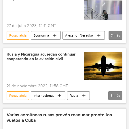
27 de julio 2023, 12:11 GMT
Rosaviatsia
Economía
Alexandr Neradko
7
más
Rusia
II Cumbre Rusia-África (2023)
🌍 África
aviones
🌍 Europa
Rusia y Nicaragua acuerdan continuar
cooperando en la aviación civil
Burkina Faso
República Centroafricana
21 de noviembre 2022, 11:58 GMT
Rosaviatsia
Internacional
Rusia
3
más
Nicaragua
Álvaro Obregón
aviación civil
Varias aerolíneas rusas prevén reanudar pronto los
vuelos a Cuba