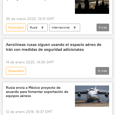
30 de marzo 2020, 19:51 GMT
Rosaviatsia
Rusia
Internacional
6
más
ciudadanos
regreso
coronavirus
pandemia de coronavirus
Aerolíneas rusas siguen usando el espacio aéreo de
Irán con medidas de seguridad adicionales
📰 El coronavirus en Rusia
noticias
14 de enero 2020, 14:30 GMT
Rosaviatsia
12
más
El siniestro del avión ucraniano en Teherán
🌍 Oriente Medio
Internacional
Rusia envía a México proyecto de
acuerdo para fomentar exportación de
Rusia
aerolínea
Irán
equipos aéreos
espacio aéreo
avión
Boeing
accidente aéreo
seguridad
noticias
12 de enero 2018, 18:37 GMT